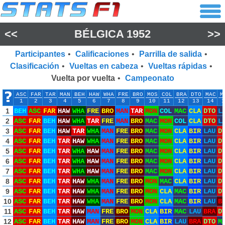
<<
BÉLGICA 1952
>>
Participantes
•
Calificaciones
•
Parrilla de salida
•
Clasificación
•
Vueltas en cabeza
•
Vueltas rápidas
•
Vuelta por vuelta
•
Campeonato
ASC
FAR
TAR
MAN
BEH
HAW
WHA
FRE
BRO
MOS
COL
BRA
DTO
MAC
M
1
2
3
4
5
6
7
8
9
10
11
12
13
14
1
1
BEH
ASC
FAR
HAW
WHA
FRE
BRO
MAN
TAR
MON
COL
MAC
CLA
DTO
L
2
ASC
FAR
BEH
HAW
WHA
TAR
FRE
MAN
BRO
MAC
MON
COL
CLA
DTO
L
3
ASC
FAR
BEH
HAW
TAR
WHA
MAN
FRE
BRO
MAC
MON
CLA
BIR
LAU
D
4
ASC
FAR
BEH
TAR
HAW
WHA
MAN
FRE
BRO
MAC
MON
CLA
BIR
LAU
D
5
ASC
FAR
BEH
TAR
WHA
HAW
MAN
FRE
BRO
MAC
MON
CLA
BIR
LAU
D
6
ASC
FAR
BEH
TAR
WHA
HAW
MAN
FRE
BRO
MAC
MON
CLA
BIR
LAU
D
7
ASC
FAR
BEH
TAR
WHA
HAW
MAN
FRE
BRO
MAC
MON
CLA
BIR
LAU
D
8
ASC
FAR
BEH
TAR
HAW
WHA
MAN
FRE
BRO
MON
MAC
CLA
BIR
LAU
D
9
ASC
FAR
BEH
TAR
HAW
WHA
MAN
FRE
BRO
MON
CLA
MAC
BIR
LAU
D
10
ASC
FAR
BEH
TAR
HAW
WHA
MAN
FRE
BRO
MON
CLA
MAC
BIR
LAU
B
11
ASC
FAR
BEH
TAR
HAW
MAN
FRE
BRO
MON
CLA
BIR
MAC
LAU
BRA
D
12
ASC
FAR
BEH
TAR
HAW
MAN
FRE
BRO
MON
CLA
BIR
LAU
BRA
DTO
M