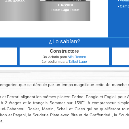
•
Vuelt
Alfa Romeo
L.ROSIER
•
Camp
Talbot Lago Talbot
¿Lo sabían?
Constructore
3a victoria para
Alfa Romeo
1er pódium para
Talbot Lago
e-Bremgarten que se déroule par un temps magnifique cette 4e manch
Ferrari alignent les mêmes pilotes: Farina, Fangio et Fagioli pour Al
 2 étages et le français Sommer sur 159F1 à compresseur simple p
aud-Cabantou, Rosier, Martin, Schell et Claes qui se qualifieront tou
ron et Pagani, la Scuderia Plate avec Bira et de Graffenried , la Scud
a.