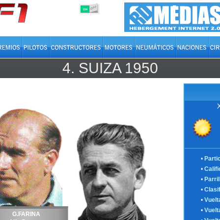
OFF
ON
4.
SUIZA
1950
•
Parti
•
Calif
•
Parril
•
Clasi
•
Vuelt
•
Vuelt
G.FARINA