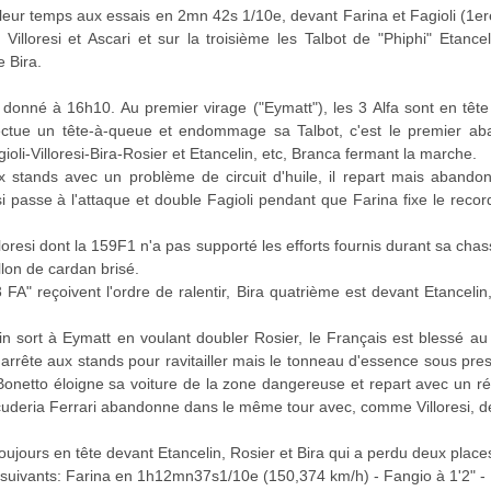
illeur temps aux essais en 2mn 42s 1/10e, devant Farina et Fagioli (1er
 Villoresi et Ascari et sur la troisième les Talbot de "Phiphi" Etanc
e Bira.
t donné à 16h10. Au premier virage ("Eymatt"), les 3 Alfa sont en tê
ectue un tête-à-queue et endommage sa Talbot, c'est le premier a
li-Villoresi-Bira-Rosier et Etancelin, etc, Branca fermant la marche.
ux stands avec un problème de circuit d'huile, il repart mais abandon
i passe à l'attaque et double Fagioli pendant que Farina fixe le recor
lloresi dont la 159F1 n'a pas supporté les efforts fournis durant sa chass
illon de cardan brisé.
 FA" reçoivent l'ordre de ralentir, Bira quatrième est devant Etancelin
in sort à Eymatt en voulant doubler Rosier, le Français est blessé au 
rrête aux stands pour ravitailler mais le tonneau d'essence sous press
onetto éloigne sa voiture de la zone dangereuse et repart avec un ré
Scuderia Ferrari abandonne dans le même tour avec, comme Villoresi, 
 toujours en tête devant Etancelin, Rosier et Bira qui a perdu deux place
 suivants: Farina en 1h12mn37s1/10e (150,374 km/h) - Fangio à 1'2" - F