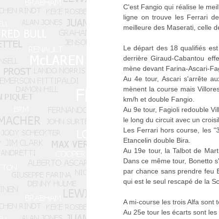
C'est Fangio qui réalise le me
ligne on trouve les Ferrari de
meilleure des Maserati, celle d
Le départ des 18 qualifiés es
derrière Giraud-Cabantou eff
mène devant Farina-Ascari-Fagio
Au 4e tour, Ascari s'arrête a
mènent la course mais Villores
km/h et double Fangio.
Au 9e tour, Fagioli redouble Vi
le long du circuit avec un crois
Les Ferrari hors course, les "3
Etancelin double Bira.
Au 19e tour, la Talbot de Mart
Dans ce même tour, Bonetto s'a
par chance sans prendre feu B
qui est le seul rescapé de la 
A mi-course les trois Alfa sont
Au 25e tour les écarts sont les