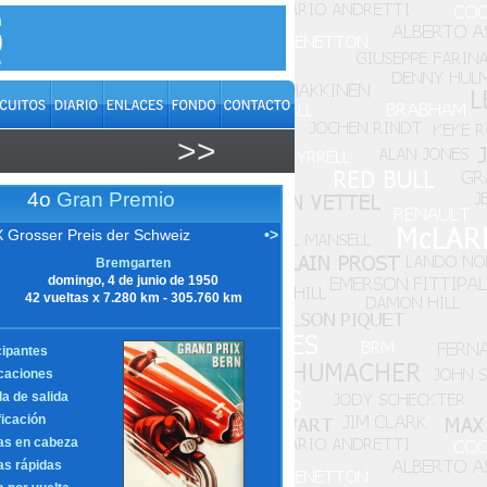
>>
4o
Gran Premio
X Grosser Preis der Schweiz
•>
Bremgarten
domingo, 4 de junio de 1950
42 vueltas x 7.280 km - 305.760 km
cipantes
icaciones
la de salida
ficación
as en cabeza
as rápidas