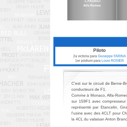
L.FAGIOLI
Alfa Romeo
Piloto
2a victoria para
Giuseppe FARINA
1er pódium para
Louis ROSIER
C'est sur le circuit de Bern
conducteurs de F1.
Comme à Monaco, Alfa-Romeo et 
sur 159F1 avec compresseur à
représenté par Etancelin, Gir
l'usine avec des 4CLT pour Chi
la 4CL du valaisan Anton Branc