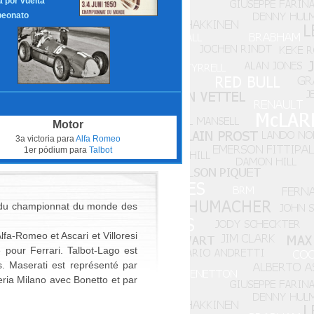
a por vuelta
eonato
Motor
3a victoria para
Alfa Romeo
1er pódium para
Talbot
e du championnat du monde des
fa-Romeo et Ascari et Villoresi
our Ferrari. Talbot-Lago est
s. Maserati est représenté par
eria Milano avec Bonetto et par