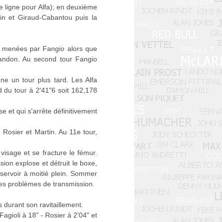
e ligne pour Alfa); en deuxième
elin et Giraud-Cabantou puis la
te menées par Fangio alors que
bandon. Au second tour Fangio
ne un tour plus tard. Les Alfa
d du tour à 2'41"6 soit 162,178
e et qui s'arrête définitivement
, Rosier et Martin. Au 11e tour,
visage et se fracture le fémur.
ion explose et détruit le boxe,
servoir à moitié plein. Sommer
des problèmes de transmission.
s durant son ravitaillement.
agioli à 18" - Rosier à 2'04" et