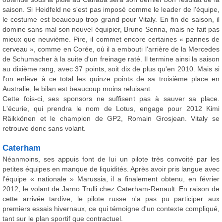
saison. Si Heidfeld ne s'est pas imposé comme le leader de l'équipe,
le costume est beaucoup trop grand pour Vitaly. En fin de saison, il
domine sans mal son nouvel équipier, Bruno Senna, mais ne fait pas
mieux que neuvième. Pire, il commet encore certaines « pannes de
cerveau », comme en Corée, où il a embouti l'arrière de la Mercedes
de Schumacher à la suite d'un freinage raté. Il termine ainsi la saison
au dixième rang, avec 37 points, soit dix de plus qu'en 2010. Mais si
l'on enlève à ce total les quinze points de sa troisième place en
Australie, le bilan est beaucoup moins reluisant.
Cette fois-ci, ses sponsors ne suffisent pas à sauver sa place.
L'écurie, qui prendra le nom de Lotus, engage pour 2012 Kimi
Räikkönen et le champion de GP2, Romain Grosjean. Vitaly se
retrouve donc sans volant.
Caterham
Néanmoins, ses appuis font de lui un pilote très convoité par les
petites équipes en manque de liquidités. Après avoir pris langue avec
l'équipe « nationale » Marussia, il a finalement obtenu, en février
2012, le volant de Jarno Trulli chez Caterham-Renault. En raison de
cette arrivée tardive, le pilote russe n'a pas pu participer aux
premiers essais hivernaux, ce qui témoigne d'un contexte compliqué,
tant sur le plan sportif que contractuel.