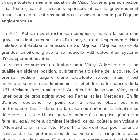
change toutefois rien à la situation de Vitaly. Soutenu par son patron
Éric Boullier, par de puissants sponsors et par le gouvernement
russe, son contrat est reconduit pour la saison suivante par l'équipe
anglo-française.
En 2011, Kubica devait rester son coéquipier, mais à la suite d'un
grave accident survenu lors d'un rallye, c'est l'expérimenté Nick
Heidfeld qui devient le numéro un de l'équipe. L'équipe nourrit de
grandes ambitions grâce à sa nouvelle R31 dotée d'un système
d'échappement novateur.
La saison commence en fanfare pour Vitaly. A Melbourne, il se
qualifie en sixième position, puis termine troisième de la course. Ce
premier podium augure d'une excellente saison, mais il est
malheureusement sans lendemain. En effet, les performances de la
R31 déclinent très rapidement. Au début de la saison, Vitaly peut
lutter pour de gros points avec les Ferrari et les Mercedes. En fin
d'année, décrocher le point de la dixième place est une
performance. Dès le début de la saison européenne, la situation se
détériore. Le jeune Russe parvient même à la surprise générale à
faire jeu égal, voire à dominer Heidfeld, ce qui coûtera son volant à
l'Allemand à la fin de l'été. Mais il ne parvient pas pour autant à
transcender les performances de sa voiture : la cinquième place
obtenue sous la pluie au Canada sera son dernier bon résultat de la