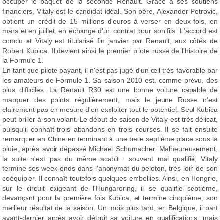
occuper le baquet de la seconde Renault. Grâce à ses soutiens
financiers, Vitaly est le candidat idéal. Son père, Alexander Petrovic,
obtient un crédit de 15 millions d'euros à verser en deux fois, en
mars et en juillet, en échange d'un contrat pour son fils. L'accord est
conclu et Vitaly est titularisé fin janvier par Renault, aux côtés de
Robert Kubica. Il devient ainsi le premier pilote russe de l'histoire de
la Formule 1.
En tant que pilote payant, il n'est pas jugé d'un œil très favorable par
les amateurs de Formule 1. Sa saison 2010 est, comme prévu, des
plus difficiles. La Renault R30 est une bonne voiture capable de
marquer des points régulièrement, mais le jeune Russe n'est
clairement pas en mesure d'en exploiter tout le potentiel. Seul Kubica
peut briller à son volant. Le début de saison de Vitaly est très délicat,
puisqu'il connaît trois abandons en trois courses. Il se fait ensuite
remarquer en Chine en terminant à une belle septième place sous la
pluie, après avoir dépassé Michael Schumacher. Malheureusement,
la suite n'est pas du même acabit : souvent mal qualifié, Vitaly
termine ses week-ends dans l'anonymat du peloton, très loin de son
coéquipier. Il connaît toutefois quelques embellies. Ainsi, en Hongrie,
sur le circuit exigeant de l'Hungaroring, il se qualifie septième,
devançant pour la première fois Kubica, et termine cinquième, son
meilleur résultat de la saison. Un mois plus tard, en Belgique, il part
avant-dernier après avoir détruit sa voiture en qualifications, mais