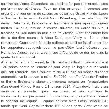
termine neuvième. Cependant, tout ceci ne fait pas oublier ses tristes
performances générales. Pour ne rien arranger, il commet une
grossière erreur en fin de saison, au départ du Grand Prix du Japon
à Suzuka. Après avoir doublé Nico Hülkenberg, il se rabat trop tôt
devant l'Allemand, l'accroche et finit dans le mur après quelques
mètres. De plus, lors de la course suivante, en Corée du Sud, il
fracasse sa R30 dans un mur à haute vitesse. C'est finalement lors
de la dernière course, à Abou Dabi, que Vitaly se fait le plus
remarquer. Outre une très belle sixième place, il se fait détester par
les supporters espagnols pour ne pas s'être laissé dépasser par
Fernando Alonso, ce qui a contribué à l'échec de ce dernier dans la
quête du titre mondial.
A la fin de ce championnat, le bilan est accablant : Kubica a inscrit
136 points, contre seulement 27 pour Vitaly. La logique aurait voulu
qu'il soit remercié, mais l'ouverture de la Russie au monde du sport
automobile va lui sauver la mise. En 2010, en effet, Vladimir Poutine
et Bernie Ecclestone signent un contrat portant sur l'organisation
d'un Grand Prix de Russie à l'horizon 2014. Vitaly devient alors un
véritable ambassadeur pour son pays, et ses sponsors le
soutiennent plus que jamais. En novembre, le groupe Lotus devient
le sponsor de l'équipe. L'équipe devient alors Lotus Renault GP,
tandis que Genii Capital rachète 100 % des parts. Cette vente ne