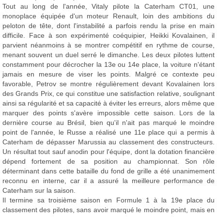
Tout au long de l'année, Vitaly pilote la Caterham CT01, une
monoplace équipée d'un moteur Renault, loin des ambitions du
peloton de tête, dont l'instabilité a parfois rendu la prise en main
difficile. Face à son expérimenté coéquipier, Heikki Kovalainen, il
parvient néanmoins à se montrer compétitif en rythme de course,
menant souvent un duel serré le dimanche. Les deux pilotes luttent
constamment pour décrocher la 13e ou 14e place, la voiture n'étant
jamais en mesure de viser les points. Malgré ce contexte peu
favorable, Petrov se montre régulièrement devant Kovalainen lors
des Grands Prix, ce qui constitue une satisfaction relative, soulignant
ainsi sa régularité et sa capacité à éviter les erreurs, alors même que
marquer des points s'avère impossible cette saison. Lors de la
dernière course au Brésil, bien qu'il n'ait pas marqué le moindre
point de l'année, le Russe a réalisé une 11e place qui a permis à
Caterham de dépasser Marussia au classement des constructeurs.
Un résultat tout sauf anodin pour l'équipe, dont la dotation financière
dépend fortement de sa position au championnat. Son rôle
déterminant dans cette bataille du fond de grille a été unanimement
reconnu en interne, car il a assuré la meilleure performance de
Caterham sur la saison.
Il termine sa troisième saison en Formule 1 à la 19e place du
classement des pilotes, sans avoir marqué le moindre point, mais en