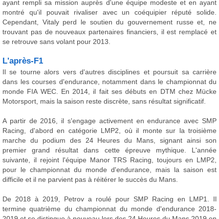
ayant rempli sa mission auprès d'une équipe modeste et en ayant
montré qu'il pouvait rivaliser avec un coéquipier réputé solide.
Cependant, Vitaly perd le soutien du gouvernement russe et, ne
trouvant pas de nouveaux partenaires financiers, il est remplacé et
se retrouve sans volant pour 2013.
L'après-F1
Il se tourne alors vers d'autres disciplines et poursuit sa carrière
dans les courses d'endurance, notamment dans le championnat du
monde FIA WEC. En 2014, il fait ses débuts en DTM chez Mücke
Motorsport, mais la saison reste discrète, sans résultat significatif.
A partir de 2016, il s'engage activement en endurance avec SMP
Racing, d'abord en catégorie LMP2, où il monte sur la troisième
marche du podium des 24 Heures du Mans, signant ainsi son
premier grand résultat dans cette épreuve mythique. L'année
suivante, il rejoint l'équipe Manor TRS Racing, toujours en LMP2,
pour le championnat du monde d'endurance, mais la saison est
difficile et il ne parvient pas à réitérer le succès du Mans.
De 2018 à 2019, Petrov a roulé pour SMP Racing en LMP1. Il
termine quatrième du championnat du monde d'endurance 2018-
2019 et se distingue à nouveau lors des 24 Heures du Mans 2019 en