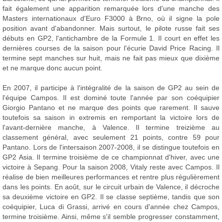
fait également une apparition remarquée lors d'une manche des
Masters internationaux d'Euro F3000 à Brno, où il signe la pole
position avant d'abandonner. Mais surtout, le pilote russe fait ses
débuts en GP2, l'antichambre de la Formule 1. Il court en effet les
dernières courses de la saison pour l'écurie David Price Racing. Il
termine sept manches sur huit, mais ne fait pas mieux que dixième
et ne marque donc aucun point.
En 2007, il participe à l'intégralité de la saison de GP2 au sein de
l'équipe Campos. Il est dominé toute l'année par son coéquipier
Giorgio Pantano et ne marque des points que rarement. Il sauve
toutefois sa saison in extremis en remportant la victoire lors de
l'avant-dernière manche, à Valence. Il termine treizième au
classement général, avec seulement 21 points, contre 59 pour
Pantano. Lors de l'intersaison 2007-2008, il se distingue toutefois en
GP2 Asia. Il termine troisième de ce championnat d'hiver, avec une
victoire à Sepang. Pour la saison 2008, Vitaly reste avec Campos. Il
réalise de bien meilleures performances et rentre plus régulièrement
dans les points. En août, sur le circuit urbain de Valence, il décroche
sa deuxième victoire en GP2. Il se classe septième, tandis que son
coéquipier, Luca di Grassi, arrivé en cours d'année chez Campos,
termine troisième. Ainsi, même s'il semble progresser constamment,