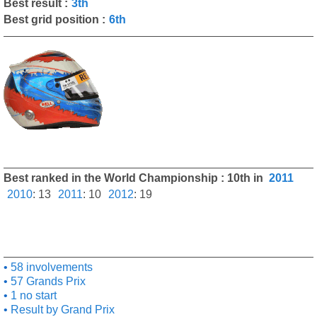
Best result :
3th
Best grid position :
6th
Best ranked in the World Championship : 10th in
2011
2010
:
13
2011
:
10
2012
:
19
58 involvements
57 Grands Prix
1 no start
Result by Grand Prix