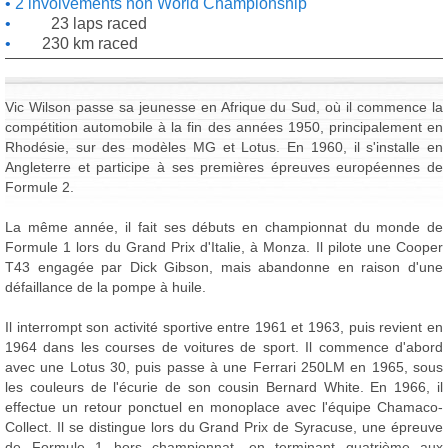
2 involvements non World Championship
23 laps raced
230 km raced
Vic Wilson passe sa jeunesse en Afrique du Sud, où il commence la
compétition automobile à la fin des années 1950, principalement en
Rhodésie, sur des modèles MG et Lotus. En 1960, il s'installe en
Angleterre et participe à ses premières épreuves européennes de
Formule 2.
La même année, il fait ses débuts en championnat du monde de
Formule 1 lors du Grand Prix d'Italie, à Monza. Il pilote une Cooper
T43 engagée par Dick Gibson, mais abandonne en raison d'une
défaillance de la pompe à huile.
Il interrompt son activité sportive entre 1961 et 1963, puis revient en
1964 dans les courses de voitures de sport. Il commence d'abord
avec une Lotus 30, puis passe à une Ferrari 250LM en 1965, sous
les couleurs de l'écurie de son cousin Bernard White. En 1966, il
effectue un retour ponctuel en monoplace avec l'équipe Chamaco-
Collect. Il se distingue lors du Grand Prix de Syracuse, une épreuve
de Formule 1 hors championnat, en terminant quatrième aux