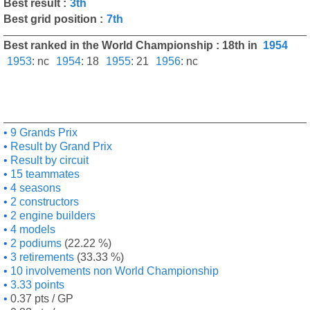
Best result :
3th
Best grid position :
7th
Best ranked in the World Championship : 18th in
1954
1953
:
nc
1954
:
18
1955
:
21
1956
:
nc
9 Grands Prix
Result by Grand Prix
Result by circuit
15 teammates
4 seasons
2 constructors
2 engine builders
4 models
2 podiums
(22.22 %)
3 retirements
(33.33 %)
10 involvements non World Championship
3.33 points
0.37 pts / GP