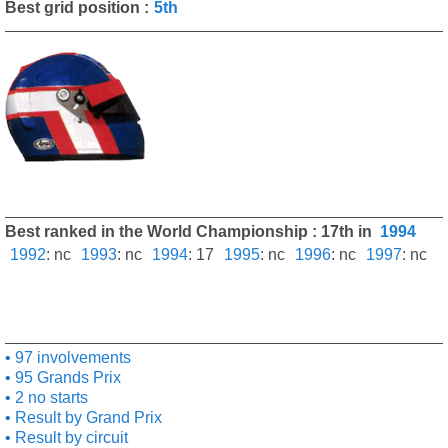
Best grid position :
5th
Best ranked in the World Championship : 17th in
1994
1992
:
nc
1993
:
nc
1994
:
17
1995
:
nc
1996
:
nc
1997
:
nc
97 involvements
95 Grands Prix
2 no starts
Result by Grand Prix
Result by circuit