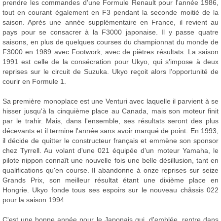
prendre les commandes d'une Formule Renault pour l'année 1986,
tout en courant également en F3 pendant la seconde moitié de la
saison. Après une année supplémentaire en France, il revient au
pays pour se consacrer à la F3000 japonaise. Il y passe quatre
saisons, en plus de quelques courses du championnat du monde de
F3000 en 1989 avec Footwork, avec de piètres résultats. La saison
1991 est celle de la consécration pour Ukyo, qui s'impose à deux
reprises sur le circuit de Suzuka. Ukyo reçoit alors l'opportunité de
courir en Formule 1.
Sa première monoplace est une Venturi avec laquelle il parvient à se
hisser jusqu'à la cinquième place au Canada, mais son moteur finit
par le trahir. Mais, dans l'ensemble, ses résultats seront des plus
décevants et il termine l'année sans avoir marqué de point. En 1993,
il décide de quitter le constructeur français et emmène son sponsor
chez Tyrrell. Au volant d'une 021 équipée d'un moteur Yamaha, le
pilote nippon connaît une nouvelle fois une belle désillusion, tant en
qualifications qu'en course. Il abandonne à onze reprises sur seize
Grands Prix, son meilleur résultat étant une dixième place en
Hongrie. Ukyo fonde tous ses espoirs sur le nouveau châssis 022
pour la saison 1994.
C'est une bonne année pour le Japonais qui, d'emblée, rentre dans