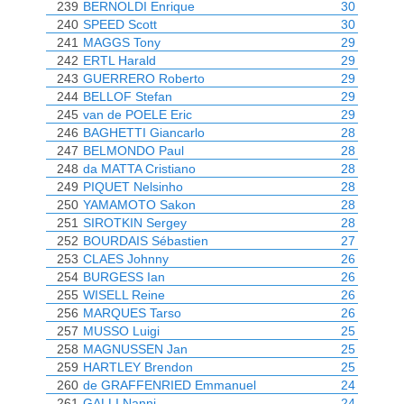
239
BERNOLDI Enrique
30
240
SPEED Scott
30
241
MAGGS Tony
29
242
ERTL Harald
29
243
GUERRERO Roberto
29
244
BELLOF Stefan
29
245
van de POELE Eric
29
246
BAGHETTI Giancarlo
28
247
BELMONDO Paul
28
248
da MATTA Cristiano
28
249
PIQUET Nelsinho
28
250
YAMAMOTO Sakon
28
251
SIROTKIN Sergey
28
252
BOURDAIS Sébastien
27
253
CLAES Johnny
26
254
BURGESS Ian
26
255
WISELL Reine
26
256
MARQUES Tarso
26
257
MUSSO Luigi
25
258
MAGNUSSEN Jan
25
259
HARTLEY Brendon
25
260
de GRAFFENRIED Emmanuel
24
261
GALLI Nanni
24