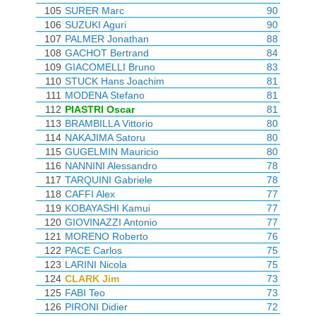
105
SURER Marc
90
106
SUZUKI Aguri
90
107
PALMER Jonathan
88
108
GACHOT Bertrand
84
109
GIACOMELLI Bruno
83
110
STUCK Hans Joachim
81
111
MODENA Stefano
81
112
PIASTRI Oscar
81
113
BRAMBILLA Vittorio
80
114
NAKAJIMA Satoru
80
115
GUGELMIN Mauricio
80
116
NANNINI Alessandro
78
117
TARQUINI Gabriele
78
118
CAFFI Alex
77
119
KOBAYASHI Kamui
77
120
GIOVINAZZI Antonio
77
121
MORENO Roberto
76
122
PACE Carlos
75
123
LARINI Nicola
75
124
CLARK Jim
73
125
FABI Teo
73
126
PIRONI Didier
72