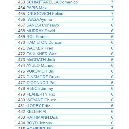
463
SCHIATTARELLA Domenico
7
464
PAPIS Max
7
465
DRUGOVICH Felipe
7
466
IWASA Ayumu
7
467
SANESI Consalvo
6
468
MURRAY David
6
469
ROL Franco
6
470
HAMILTON Duncan
6
471
WACKER Fred
6
472
FAULKNER Walt
6
473
McGRATH Jack
6
474
AYULO Manuel
6
475
VUKOVICH Bill
6
476
DINSMORE Duke
6
477
O'CONNOR Pat
6
478
REECE Jimmy
6
479
FLAHERTY Pat
6
480
WEYANT Chuck
6
481
d'OREY Fritz
6
482
KELLER Al
6
483
RATHMANN Dick
6
484
BOYD Johnny
6
485
HOMEIER Bill
6