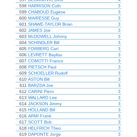
598
HARRISON Cuth
3
599
CHABOUD Eugène
3
600
MAIRESSE Guy
3
601
SHAWE-TAYLOR Brian
3
602
JAMES Joe
3
603
McDOWELL Johnny
3
604
SCHINDLER Bill
3
605
FORBERG Carl
3
606
LEVRETT Bayliss
3
607
COMOTTI Franco
3
608
PIETSCH Paul
3
609
SCHOELLER Rudolf
3
610
ASTON Bill
3
611
BARZDA Joe
3
612
CARINI Piero
3
613
WALLARD Lee
3
614
JACKSON Jimmy
3
615
HOLLAND Bill
3
616
ARMI Frank
3
617
SCOTT Bob
3
618
HELFRICH Theo
3
619
DAPONTE Jorge
3