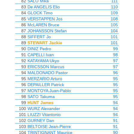
82
SALO Mika
111
83
De ANGELIS Elio
110
84
GLOCK Timo
109
85
VERSTAPPEN Jos
108
86
McLAREN Bruce
105
87
JOHANSSON Stefan
104
88
SIFFERT Jo
101
89
STEWART Jackie
101
90
DINIZ Pedro
99
91
CAPELLI Ivan
98
92
KATAYAMA Ukyo
97
93
ERICSSON Marcus
97
94
MALDONADO Pastor
96
95
MERZARIO Arturo
95
96
DEPAILLER Patrick
95
97
MONTOYA Juan-Pablo
95
98
SATO Takuma
95
99
HUNT James
94
100
WURZ Alexander
94
101
LIUZZI Vitantonio
94
102
GURNEY Dan
91
103
BELTOISE Jean-Pierre
91
104
TRINTIGNANT Maurice
90