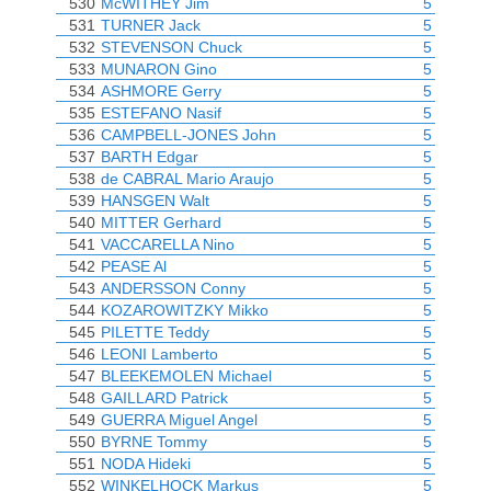
530
McWITHEY Jim
5
531
TURNER Jack
5
532
STEVENSON Chuck
5
533
MUNARON Gino
5
534
ASHMORE Gerry
5
535
ESTEFANO Nasif
5
536
CAMPBELL-JONES John
5
537
BARTH Edgar
5
538
de CABRAL Mario Araujo
5
539
HANSGEN Walt
5
540
MITTER Gerhard
5
541
VACCARELLA Nino
5
542
PEASE Al
5
543
ANDERSSON Conny
5
544
KOZAROWITZKY Mikko
5
545
PILETTE Teddy
5
546
LEONI Lamberto
5
547
BLEEKEMOLEN Michael
5
548
GAILLARD Patrick
5
549
GUERRA Miguel Angel
5
550
BYRNE Tommy
5
551
NODA Hideki
5
552
WINKELHOCK Markus
5