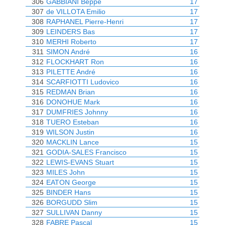
306
GABBIANI Beppe
17
307
de VILLOTA Emilio
17
308
RAPHANEL Pierre-Henri
17
309
LEINDERS Bas
17
310
MERHI Roberto
17
311
SIMON André
16
312
FLOCKHART Ron
16
313
PILETTE André
16
314
SCARFIOTTI Ludovico
16
315
REDMAN Brian
16
316
DONOHUE Mark
16
317
DUMFRIES Johnny
16
318
TUERO Esteban
16
319
WILSON Justin
16
320
MACKLIN Lance
15
321
GODIA-SALES Francisco
15
322
LEWIS-EVANS Stuart
15
323
MILES John
15
324
EATON George
15
325
BINDER Hans
15
326
BORGUDD Slim
15
327
SULLIVAN Danny
15
328
FABRE Pascal
15