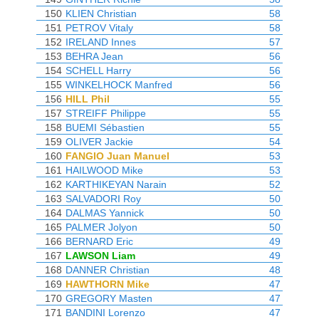
150
KLIEN Christian
58
151
PETROV Vitaly
58
152
IRELAND Innes
57
153
BEHRA Jean
56
154
SCHELL Harry
56
155
WINKELHOCK Manfred
56
156
HILL Phil
55
157
STREIFF Philippe
55
158
BUEMI Sébastien
55
159
OLIVER Jackie
54
160
FANGIO Juan Manuel
53
161
HAILWOOD Mike
53
162
KARTHIKEYAN Narain
52
163
SALVADORI Roy
50
164
DALMAS Yannick
50
165
PALMER Jolyon
50
166
BERNARD Eric
49
167
LAWSON Liam
49
168
DANNER Christian
48
169
HAWTHORN Mike
47
170
GREGORY Masten
47
171
BANDINI Lorenzo
47