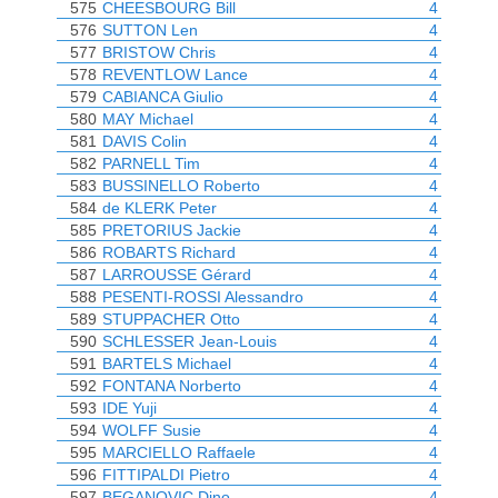
575
CHEESBOURG Bill
4
576
SUTTON Len
4
577
BRISTOW Chris
4
578
REVENTLOW Lance
4
579
CABIANCA Giulio
4
580
MAY Michael
4
581
DAVIS Colin
4
582
PARNELL Tim
4
583
BUSSINELLO Roberto
4
584
de KLERK Peter
4
585
PRETORIUS Jackie
4
586
ROBARTS Richard
4
587
LARROUSSE Gérard
4
588
PESENTI-ROSSI Alessandro
4
589
STUPPACHER Otto
4
590
SCHLESSER Jean-Louis
4
591
BARTELS Michael
4
592
FONTANA Norberto
4
593
IDE Yuji
4
594
WOLFF Susie
4
595
MARCIELLO Raffaele
4
596
FITTIPALDI Pietro
4
597
BEGANOVIC Dino
4