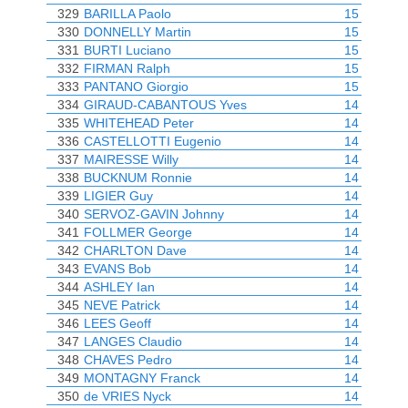
329
BARILLA Paolo
15
330
DONNELLY Martin
15
331
BURTI Luciano
15
332
FIRMAN Ralph
15
333
PANTANO Giorgio
15
334
GIRAUD-CABANTOUS Yves
14
335
WHITEHEAD Peter
14
336
CASTELLOTTI Eugenio
14
337
MAIRESSE Willy
14
338
BUCKNUM Ronnie
14
339
LIGIER Guy
14
340
SERVOZ-GAVIN Johnny
14
341
FOLLMER George
14
342
CHARLTON Dave
14
343
EVANS Bob
14
344
ASHLEY Ian
14
345
NEVE Patrick
14
346
LEES Geoff
14
347
LANGES Claudio
14
348
CHAVES Pedro
14
349
MONTAGNY Franck
14
350
de VRIES Nyck
14