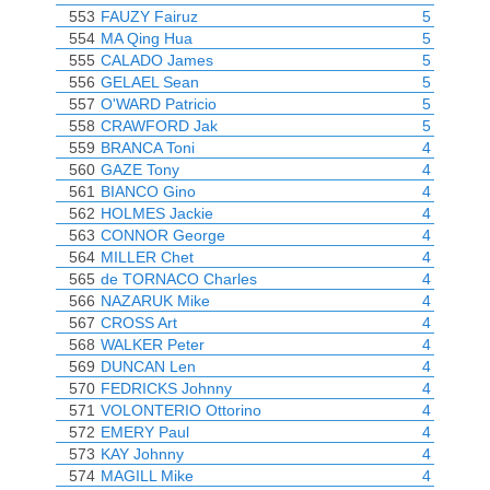
553
FAUZY Fairuz
5
554
MA Qing Hua
5
555
CALADO James
5
556
GELAEL Sean
5
557
O'WARD Patricio
5
558
CRAWFORD Jak
5
559
BRANCA Toni
4
560
GAZE Tony
4
561
BIANCO Gino
4
562
HOLMES Jackie
4
563
CONNOR George
4
564
MILLER Chet
4
565
de TORNACO Charles
4
566
NAZARUK Mike
4
567
CROSS Art
4
568
WALKER Peter
4
569
DUNCAN Len
4
570
FEDRICKS Johnny
4
571
VOLONTERIO Ottorino
4
572
EMERY Paul
4
573
KAY Johnny
4
574
MAGILL Mike
4