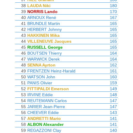
38
LAUDA Niki
180
39
NORRIS Lando
170
40
ARNOUX René
167
41
BRUNDLE Martin
165
42
HERBERT Johnny
165
43
HAKKINEN Mika
165
44
VILLENEUVE Jacques
165
45
RUSSELL George
165
46
BOUTSEN Thierry
164
47
WARWICK Derek
164
48
SENNA Ayrton
162
49
FRENTZEN Heinz-Harald
161
50
WATSON John
160
51
PANIS Olivier
159
52
FITTIPALDI Emerson
149
53
IRVINE Eddie
148
54
REUTEMANN Carlos
147
55
JARIER Jean-Pierre
147
56
CHEEVER Eddie
143
57
ANDRETTI Mario
141
58
ALBON Alexander
141
59
REGAZZONI Clay
140