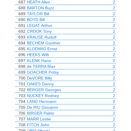
687
HEATH Allen
2
688
BARTON Buzz
2
689
TAYLOR Bill
2
690
BOYD Bill
2
691
LEGAT Arthur
2
692
CROOK Tony
2
693
KRAUSE Rudolf
2
694
BECHEM Günther
2
695
KLODWIG Ernst
2
696
HEEKS Willi
2
697
KLENK Hans
2
698
de TERRA Max
2
699
GOACHER Potsy
2
700
DeVORE Billy
2
701
OAKES Danny
2
702
BERGER Georges
2
703
NUCKEY Rodney
2
704
LANG Hermann
2
705
De RIU Giovanni
2
706
BIRGER Pablo
2
707
MARR Leslie
2
708
FITCH John
2
709
URIA Alberto
2