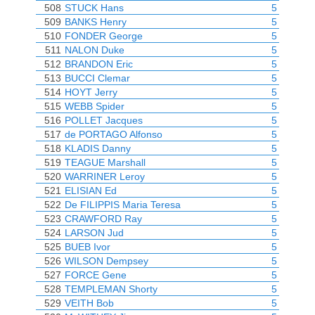
508
STUCK Hans
5
509
BANKS Henry
5
510
FONDER George
5
511
NALON Duke
5
512
BRANDON Eric
5
513
BUCCI Clemar
5
514
HOYT Jerry
5
515
WEBB Spider
5
516
POLLET Jacques
5
517
de PORTAGO Alfonso
5
518
KLADIS Danny
5
519
TEAGUE Marshall
5
520
WARRINER Leroy
5
521
ELISIAN Ed
5
522
De FILIPPIS Maria Teresa
5
523
CRAWFORD Ray
5
524
LARSON Jud
5
525
BUEB Ivor
5
526
WILSON Dempsey
5
527
FORCE Gene
5
528
TEMPLEMAN Shorty
5
529
VEITH Bob
5