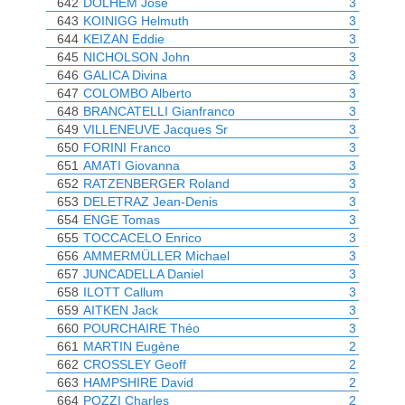
642
DOLHEM José
3
643
KOINIGG Helmuth
3
644
KEIZAN Eddie
3
645
NICHOLSON John
3
646
GALICA Divina
3
647
COLOMBO Alberto
3
648
BRANCATELLI Gianfranco
3
649
VILLENEUVE Jacques Sr
3
650
FORINI Franco
3
651
AMATI Giovanna
3
652
RATZENBERGER Roland
3
653
DELETRAZ Jean-Denis
3
654
ENGE Tomas
3
655
TOCCACELO Enrico
3
656
AMMERMÜLLER Michael
3
657
JUNCADELLA Daniel
3
658
ILOTT Callum
3
659
AITKEN Jack
3
660
POURCHAIRE Théo
3
661
MARTIN Eugène
2
662
CROSSLEY Geoff
2
663
HAMPSHIRE David
2
664
POZZI Charles
2