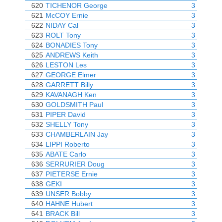
620
TICHENOR George
3
621
McCOY Ernie
3
622
NIDAY Cal
3
623
ROLT Tony
3
624
BONADIES Tony
3
625
ANDREWS Keith
3
626
LESTON Les
3
627
GEORGE Elmer
3
628
GARRETT Billy
3
629
KAVANAGH Ken
3
630
GOLDSMITH Paul
3
631
PIPER David
3
632
SHELLY Tony
3
633
CHAMBERLAIN Jay
3
634
LIPPI Roberto
3
635
ABATE Carlo
3
636
SERRURIER Doug
3
637
PIETERSE Ernie
3
638
GEKI
3
639
UNSER Bobby
3
640
HAHNE Hubert
3
641
BRACK Bill
3