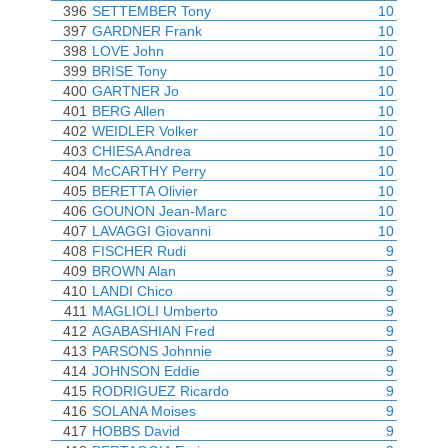
396
SETTEMBER Tony
10
397
GARDNER Frank
10
398
LOVE John
10
399
BRISE Tony
10
400
GARTNER Jo
10
401
BERG Allen
10
402
WEIDLER Volker
10
403
CHIESA Andrea
10
404
McCARTHY Perry
10
405
BERETTA Olivier
10
406
GOUNON Jean-Marc
10
407
LAVAGGI Giovanni
10
408
FISCHER Rudi
9
409
BROWN Alan
9
410
LANDI Chico
9
411
MAGLIOLI Umberto
9
412
AGABASHIAN Fred
9
413
PARSONS Johnnie
9
414
JOHNSON Eddie
9
415
RODRIGUEZ Ricardo
9
416
SOLANA Moises
9
417
HOBBS David
9