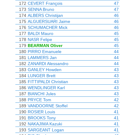
172
CEVERT François
47
173
SENNA Bruno
47
174
ALBERS Christijan
46
175
ALGUERSUARI Jaime
46
176
SCHUMACHER Mick
46
177
BALDI Mauro
45
178
NASR Felipe
45
179
BEARMAN Oliver
45
180
PIRRO Emanuele
44
181
LAMMERS Jan
44
182
ZANARDI Alessandro
44
183
GANLEY Howden
43
184
LUNGER Brett
43
185
FITTIPALDI Christian
43
186
WENDLINGER Karl
43
187
BIANCHI Jules
43
188
PRYCE Tom
42
189
VANDOORNE Stoffel
42
190
ROSIER Louis
41
191
BROOKS Tony
41
192
NAKAJIMA Kazuki
41
193
SARGEANT Logan
41