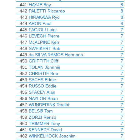
441
HAYJE Boy
8
442
PALETTI Riccardo
8
443
HIRAKAWA Ryo
8
444
ARON Paul
8
445
FAGIOLI Luigi
7
446
LEVEGH Pierre
7
447
McALPINE Ken
7
448
SWEIKERT Bob
7
449
da SILVA RAMOS Hermano
7
450
GRIFFITH Cliff
7
451
TOLAN Johnnie
7
452
CHRISTIE Bob
7
453
SACHS Eddie
7
454
RUSSO Eddie
7
455
STACEY Alan
7
456
NAYLOR Brian
7
457
WUNDERINK Roelof
7
458
BELSØ Tom
7
459
ZORZI Renzo
7
460
TRIMMER Tony
7
461
KENNEDY David
7
462
WINKELHOCK Joachim
7