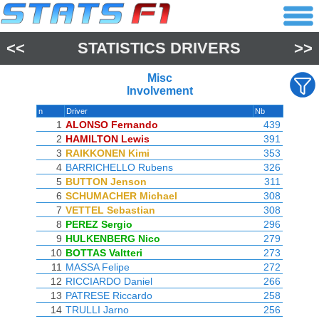
<<
STATISTICS DRIVERS
>>
Misc
Involvement
n
Driver
Nb
1
ALONSO Fernando
439
2
HAMILTON Lewis
391
3
RAIKKONEN Kimi
353
4
BARRICHELLO Rubens
326
5
BUTTON Jenson
311
6
SCHUMACHER Michael
308
7
VETTEL Sebastian
308
8
PEREZ Sergio
296
9
HULKENBERG Nico
279
10
BOTTAS Valtteri
273
11
MASSA Felipe
272
12
RICCIARDO Daniel
266
13
PATRESE Riccardo
258
14
TRULLI Jarno
256