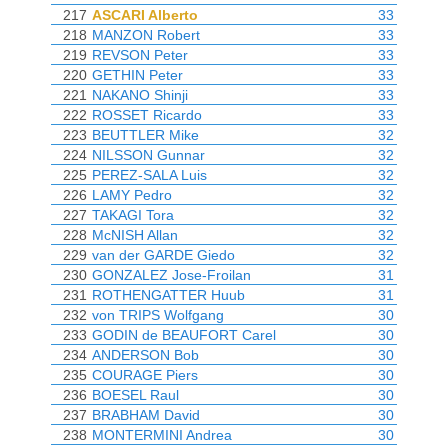
217
ASCARI Alberto
33
218
MANZON Robert
33
219
REVSON Peter
33
220
GETHIN Peter
33
221
NAKANO Shinji
33
222
ROSSET Ricardo
33
223
BEUTTLER Mike
32
224
NILSSON Gunnar
32
225
PEREZ-SALA Luis
32
226
LAMY Pedro
32
227
TAKAGI Tora
32
228
McNISH Allan
32
229
van der GARDE Giedo
32
230
GONZALEZ Jose-Froilan
31
231
ROTHENGATTER Huub
31
232
von TRIPS Wolfgang
30
233
GODIN de BEAUFORT Carel
30
234
ANDERSON Bob
30
235
COURAGE Piers
30
236
BOESEL Raul
30
237
BRABHAM David
30
238
MONTERMINI Andrea
30