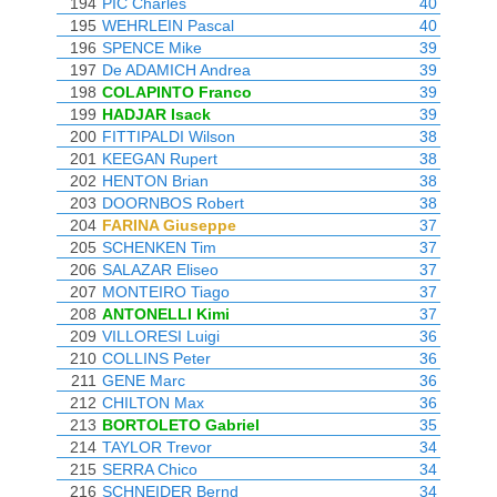
194
PIC Charles
40
195
WEHRLEIN Pascal
40
196
SPENCE Mike
39
197
De ADAMICH Andrea
39
198
COLAPINTO Franco
39
199
HADJAR Isack
39
200
FITTIPALDI Wilson
38
201
KEEGAN Rupert
38
202
HENTON Brian
38
203
DOORNBOS Robert
38
204
FARINA Giuseppe
37
205
SCHENKEN Tim
37
206
SALAZAR Eliseo
37
207
MONTEIRO Tiago
37
208
ANTONELLI Kimi
37
209
VILLORESI Luigi
36
210
COLLINS Peter
36
211
GENE Marc
36
212
CHILTON Max
36
213
BORTOLETO Gabriel
35
214
TAYLOR Trevor
34
215
SERRA Chico
34
216
SCHNEIDER Bernd
34