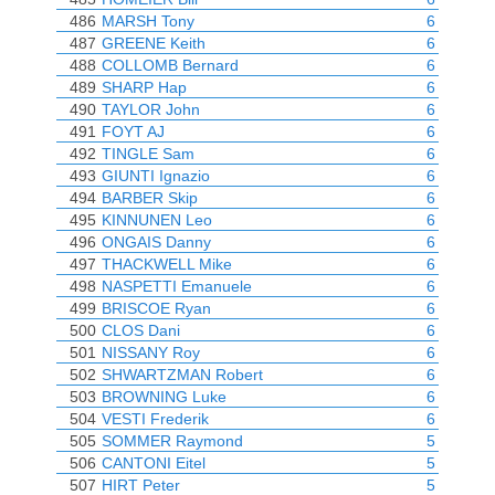
486
MARSH Tony
6
487
GREENE Keith
6
488
COLLOMB Bernard
6
489
SHARP Hap
6
490
TAYLOR John
6
491
FOYT AJ
6
492
TINGLE Sam
6
493
GIUNTI Ignazio
6
494
BARBER Skip
6
495
KINNUNEN Leo
6
496
ONGAIS Danny
6
497
THACKWELL Mike
6
498
NASPETTI Emanuele
6
499
BRISCOE Ryan
6
500
CLOS Dani
6
501
NISSANY Roy
6
502
SHWARTZMAN Robert
6
503
BROWNING Luke
6
504
VESTI Frederik
6
505
SOMMER Raymond
5
506
CANTONI Eitel
5
507
HIRT Peter
5