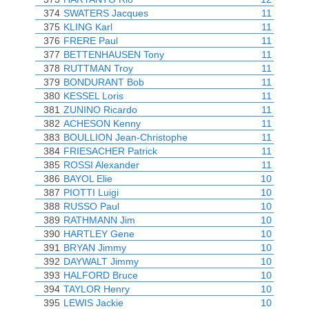
374
SWATERS Jacques
11
375
KLING Karl
11
376
FRERE Paul
11
377
BETTENHAUSEN Tony
11
378
RUTTMAN Troy
11
379
BONDURANT Bob
11
380
KESSEL Loris
11
381
ZUNINO Ricardo
11
382
ACHESON Kenny
11
383
BOULLION Jean-Christophe
11
384
FRIESACHER Patrick
11
385
ROSSI Alexander
11
386
BAYOL Elie
10
387
PIOTTI Luigi
10
388
RUSSO Paul
10
389
RATHMANN Jim
10
390
HARTLEY Gene
10
391
BRYAN Jimmy
10
392
DAYWALT Jimmy
10
393
HALFORD Bruce
10
394
TAYLOR Henry
10
395
LEWIS Jackie
10