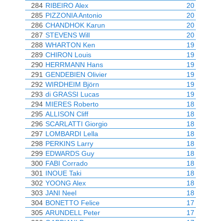
284
RIBEIRO Alex
20
285
PIZZONIA Antonio
20
286
CHANDHOK Karun
20
287
STEVENS Will
20
288
WHARTON Ken
19
289
CHIRON Louis
19
290
HERRMANN Hans
19
291
GENDEBIEN Olivier
19
292
WIRDHEIM Björn
19
293
di GRASSI Lucas
19
294
MIERES Roberto
18
295
ALLISON Cliff
18
296
SCARLATTI Giorgio
18
297
LOMBARDI Lella
18
298
PERKINS Larry
18
299
EDWARDS Guy
18
300
FABI Corrado
18
301
INOUE Taki
18
302
YOONG Alex
18
303
JANI Neel
18
304
BONETTO Felice
17
305
ARUNDELL Peter
17