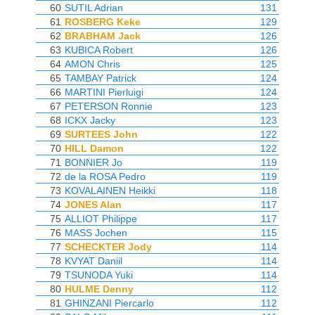
60
SUTIL Adrian
131
61
ROSBERG Keke
129
62
BRABHAM Jack
126
63
KUBICA Robert
126
64
AMON Chris
125
65
TAMBAY Patrick
124
66
MARTINI Pierluigi
124
67
PETERSON Ronnie
123
68
ICKX Jacky
123
69
SURTEES John
122
70
HILL Damon
122
71
BONNIER Jo
119
72
de la ROSA Pedro
119
73
KOVALAINEN Heikki
118
74
JONES Alan
117
75
ALLIOT Philippe
117
76
MASS Jochen
115
77
SCHECKTER Jody
114
78
KVYAT Daniil
114
79
TSUNODA Yuki
114
80
HULME Denny
112
81
GHINZANI Piercarlo
112