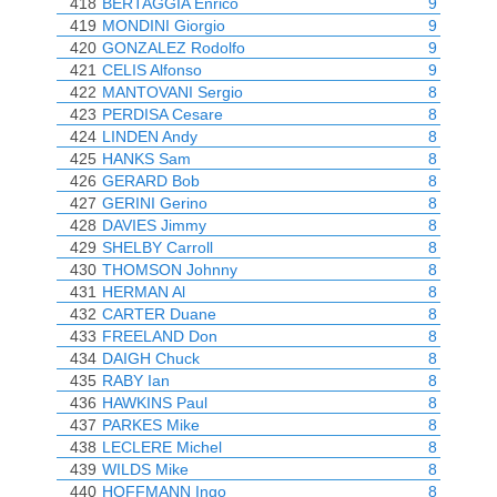
418
BERTAGGIA Enrico
9
419
MONDINI Giorgio
9
420
GONZALEZ Rodolfo
9
421
CELIS Alfonso
9
422
MANTOVANI Sergio
8
423
PERDISA Cesare
8
424
LINDEN Andy
8
425
HANKS Sam
8
426
GERARD Bob
8
427
GERINI Gerino
8
428
DAVIES Jimmy
8
429
SHELBY Carroll
8
430
THOMSON Johnny
8
431
HERMAN Al
8
432
CARTER Duane
8
433
FREELAND Don
8
434
DAIGH Chuck
8
435
RABY Ian
8
436
HAWKINS Paul
8
437
PARKES Mike
8
438
LECLERE Michel
8
439
WILDS Mike
8
440
HOFFMANN Ingo
8