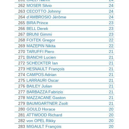
262
MOSER Silvio
24
263
CECOTTO Johnny
24
264
d'AMBROSIO Jérôme
24
265
BIRA Prince
23
266
BELL Derek
23
267
BRUNI Gimmi
23
268
FOITEK Gregor
22
269
MAZEPIN Nikita
22
270
TARUFFI Piero
21
271
BIANCHI Lucien
21
272
SCHECKTER Ian
21
273
HESNAULT François
21
274
CAMPOS Adrian
21
275
LARRAURI Oscar
21
276
BAILEY Julian
21
277
BARBAZZA Fabrizio
21
278
MAZZACANE Gaston
21
279
BAUMGARTNER Zsolt
21
280
GOULD Horace
20
281
ATTWOOD Richard
20
282
von OPEL Rikky
20
283
MIGAULT François
20