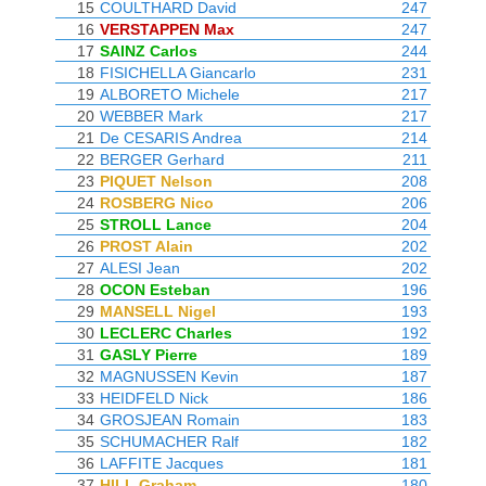
15
COULTHARD David
247
16
VERSTAPPEN Max
247
17
SAINZ Carlos
244
18
FISICHELLA Giancarlo
231
19
ALBORETO Michele
217
20
WEBBER Mark
217
21
De CESARIS Andrea
214
22
BERGER Gerhard
211
23
PIQUET Nelson
208
24
ROSBERG Nico
206
25
STROLL Lance
204
26
PROST Alain
202
27
ALESI Jean
202
28
OCON Esteban
196
29
MANSELL Nigel
193
30
LECLERC Charles
192
31
GASLY Pierre
189
32
MAGNUSSEN Kevin
187
33
HEIDFELD Nick
186
34
GROSJEAN Romain
183
35
SCHUMACHER Ralf
182
36
LAFFITE Jacques
181
37
HILL Graham
180