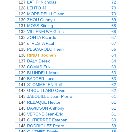
127
LATIFI Nicholas
72
128
LEHTO JJ
70
129
MORBIDELLI Gianni
70
130
ZHOU Guanyu
69
131
MOSS Stirling
68
132
VILLENEUVE Gilles
68
133
ZONTA Ricardo
67
134
di RESTA Paul
67
135
PESCAROLO Henri
66
136
RINDT Jochen
64
137
DALY Derek
64
138
COMAS Erik
63
139
BLUNDELL Mark
63
140
BADOER Luca
63
141
STOMMELEN Rolf
62
142
GROUILLARD Olivier
62
143
JABOUILLE Jean-Pierre
61
144
REBAQUE Hector
61
145
DAVIDSON Anthony
61
146
VERGNE Jean-Éric
61
147
GUTIERREZ Esteban
60
148
RODRIGUEZ Pedro
59
149
GINTHER Richie
58