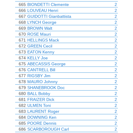
665
BIONDETTI Clemente
2
666
LOUVEAU Henri
2
667
GUIDOTTI Gianbattista
2
668
LYNCH George
2
669
BROWN Walt
2
670
ROSE Mauri
2
671
HELLINGS Mack
2
672
GREEN Cecil
2
673
EATON Kenny
2
674
KELLY Joe
2
675
ABECASSIS George
2
676
CANTRELL Bill
2
677
RIGSBY Jim
2
678
MAURO Johnny
2
679
SHANEBROOK Doc
2
680
BALL Bobby
2
681
FRAIZER Dick
2
682
ULMEN Toni
2
683
LAURENT Roger
2
684
DOWNING Ken
2
685
POORE Dennis
2
686
SCARBOROUGH Carl
2