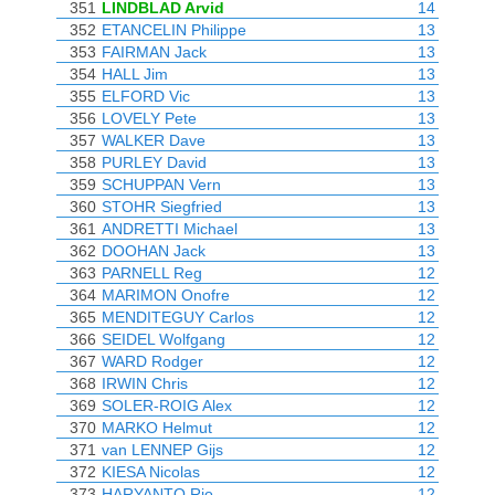
351
LINDBLAD Arvid
14
352
ETANCELIN Philippe
13
353
FAIRMAN Jack
13
354
HALL Jim
13
355
ELFORD Vic
13
356
LOVELY Pete
13
357
WALKER Dave
13
358
PURLEY David
13
359
SCHUPPAN Vern
13
360
STOHR Siegfried
13
361
ANDRETTI Michael
13
362
DOOHAN Jack
13
363
PARNELL Reg
12
364
MARIMON Onofre
12
365
MENDITEGUY Carlos
12
366
SEIDEL Wolfgang
12
367
WARD Rodger
12
368
IRWIN Chris
12
369
SOLER-ROIG Alex
12
370
MARKO Helmut
12
371
van LENNEP Gijs
12
372
KIESA Nicolas
12
373
HARYANTO Rio
12