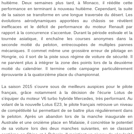
huitième. Deux semaines plus tard, à Monaco, il réédite cette
performance en terminant à nouveau huitième. Cependant, la suite
de la saison se transforme en une longue traversée du désert. Les
évolutions aérodynamiques apportées au châssis se révèlent
inefficaces et le déficit de performance du moteur Renault par
rapport à la concurrence s'accentue. Durant la période estivale et la
tournée asiatique, il enchaîne les courses anonymes dans la
seconde moitié du peloton, entrecoupées de multiples pannes
mécaniques. Il commet même une grossière erreur de pilotage en
Hongrie, où il sort de la piste sous régime de voiture de sécurité. Il
ne parvient plus à intégrer la zone des points lors de la deuxième
moitié du calendrier. Il termine cette campagne particulièrement
éprouvante à la quatorzième place du championnat.
La saison 2015 s'ouvre sous de meilleurs auspices pour le pilote
français, grâce notamment à la décision de l'écurie Lotus de
s'équiper du moteur V6 turbo hybride Mercedes, très performant. Au
volant de la nouvelle Lotus E23, le pilote français retrouve un niveau
de compétitivité lui permettant de se battre plus régulièrement dans
le peloton. Après un abandon lors de la manche inaugurale en
Australie et une onzième place en Malaisie, il concrétise le potentiel
de sa voiture lors des deux manches suivantes, en se classant