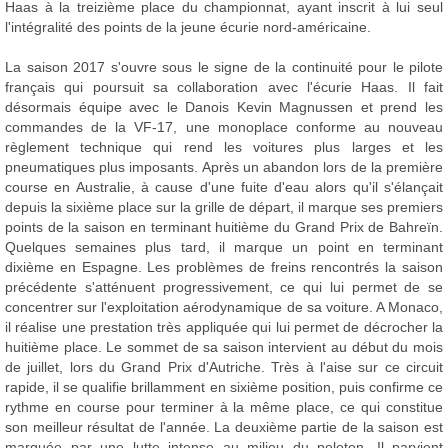
Haas à la treizième place du championnat, ayant inscrit à lui seul
l'intégralité des points de la jeune écurie nord-américaine.
La saison 2017 s'ouvre sous le signe de la continuité pour le pilote
français qui poursuit sa collaboration avec l'écurie Haas. Il fait
désormais équipe avec le Danois Kevin Magnussen et prend les
commandes de la VF-17, une monoplace conforme au nouveau
règlement technique qui rend les voitures plus larges et les
pneumatiques plus imposants. Après un abandon lors de la première
course en Australie, à cause d'une fuite d'eau alors qu'il s'élançait
depuis la sixième place sur la grille de départ, il marque ses premiers
points de la saison en terminant huitième du Grand Prix de Bahreïn.
Quelques semaines plus tard, il marque un point en terminant
dixième en Espagne. Les problèmes de freins rencontrés la saison
précédente s'atténuent progressivement, ce qui lui permet de se
concentrer sur l'exploitation aérodynamique de sa voiture. A Monaco,
il réalise une prestation très appliquée qui lui permet de décrocher la
huitième place. Le sommet de sa saison intervient au début du mois
de juillet, lors du Grand Prix d'Autriche. Très à l'aise sur ce circuit
rapide, il se qualifie brillamment en sixième position, puis confirme ce
rythme en course pour terminer à la même place, ce qui constitue
son meilleur résultat de l'année. La deuxième partie de la saison est
marquée par une lutte intense au milieu du peloton. Il parvient