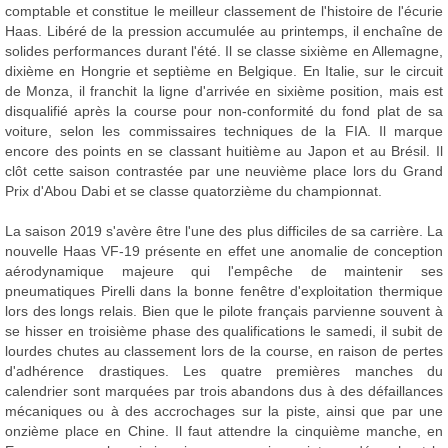
comptable et constitue le meilleur classement de l'histoire de l'écurie
Haas. Libéré de la pression accumulée au printemps, il enchaîne de
solides performances durant l'été. Il se classe sixième en Allemagne,
dixième en Hongrie et septième en Belgique. En Italie, sur le circuit
de Monza, il franchit la ligne d'arrivée en sixième position, mais est
disqualifié après la course pour non-conformité du fond plat de sa
voiture, selon les commissaires techniques de la FIA. Il marque
encore des points en se classant huitième au Japon et au Brésil. Il
clôt cette saison contrastée par une neuvième place lors du Grand
Prix d'Abou Dabi et se classe quatorzième du championnat.
La saison 2019 s'avère être l'une des plus difficiles de sa carrière. La
nouvelle Haas VF-19 présente en effet une anomalie de conception
aérodynamique majeure qui l'empêche de maintenir ses
pneumatiques Pirelli dans la bonne fenêtre d'exploitation thermique
lors des longs relais. Bien que le pilote français parvienne souvent à
se hisser en troisième phase des qualifications le samedi, il subit de
lourdes chutes au classement lors de la course, en raison de pertes
d'adhérence drastiques. Les quatre premières manches du
calendrier sont marquées par trois abandons dus à des défaillances
mécaniques ou à des accrochages sur la piste, ainsi que par une
onzième place en Chine. Il faut attendre la cinquième manche, en