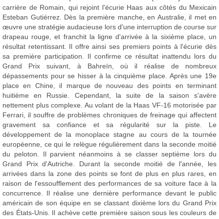
carrière de Romain, qui rejoint l'écurie Haas aux côtés du Mexicain
Esteban Gutiérrez. Dès la première manche, en Australie, il met en
œuvre une stratégie audacieuse lors d'une interruption de course sur
drapeau rouge, et franchit la ligne d'arrivée à la sixième place, un
résultat retentissant. Il offre ainsi ses premiers points à l'écurie dès
sa première participation. Il confirme ce résultat inattendu lors du
Grand Prix suivant, à Bahreïn, où il réalise de nombreux
dépassements pour se hisser à la cinquième place. Après une 19e
place en Chine, il marque de nouveau des points en terminant
huitième en Russie. Cependant, la suite de la saison s'avère
nettement plus complexe. Au volant de la Haas VF-16 motorisée par
Ferrari, il souffre de problèmes chroniques de freinage qui affectent
gravement sa confiance et sa régularité sur la piste. Le
développement de la monoplace stagne au cours de la tournée
européenne, ce qui le relègue régulièrement dans la seconde moitié
du peloton. Il parvient néanmoins à se classer septième lors du
Grand Prix d'Autriche. Durant la seconde moitié de l'année, les
arrivées dans la zone des points se font de plus en plus rares, en
raison de l'essoufflement des performances de sa voiture face à la
concurrence. Il réalise une dernière performance devant le public
américain de son équipe en se classant dixième lors du Grand Prix
des États-Unis. Il achève cette première saison sous les couleurs de