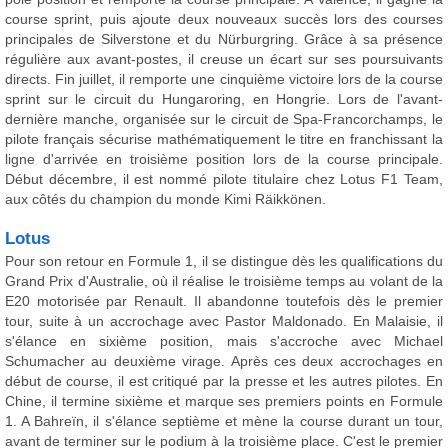
course sprint, puis ajoute deux nouveaux succès lors des courses
principales de Silverstone et du Nürburgring. Grâce à sa présence
régulière aux avant-postes, il creuse un écart sur ses poursuivants
directs. Fin juillet, il remporte une cinquième victoire lors de la course
sprint sur le circuit du Hungaroring, en Hongrie. Lors de l'avant-
dernière manche, organisée sur le circuit de Spa-Francorchamps, le
pilote français sécurise mathématiquement le titre en franchissant la
ligne d'arrivée en troisième position lors de la course principale.
Début décembre, il est nommé pilote titulaire chez Lotus F1 Team,
aux côtés du champion du monde Kimi Räikkönen.
Lotus
Pour son retour en Formule 1, il se distingue dès les qualifications du
Grand Prix d'Australie, où il réalise le troisième temps au volant de la
E20 motorisée par Renault. Il abandonne toutefois dès le premier
tour, suite à un accrochage avec Pastor Maldonado. En Malaisie, il
s'élance en sixième position, mais s'accroche avec Michael
Schumacher au deuxième virage. Après ces deux accrochages en
début de course, il est critiqué par la presse et les autres pilotes. En
Chine, il termine sixième et marque ses premiers points en Formule
1. A Bahreïn, il s'élance septième et mène la course durant un tour,
avant de terminer sur le podium à la troisième place. C'est le premier