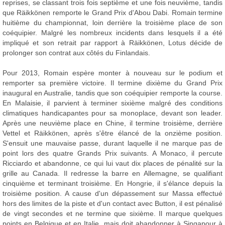
reprises, se classant trois fois septième et une fois neuvième, tandis
que Räikkönen remporte le Grand Prix d'Abou Dabi. Romain termine
huitième du championnat, loin derrière la troisième place de son
coéquipier. Malgré les nombreux incidents dans lesquels il a été
impliqué et son retrait par rapport à Räikkönen, Lotus décide de
prolonger son contrat aux côtés du Finlandais.
Pour 2013, Romain espère monter à nouveau sur le podium et
remporter sa première victoire. Il termine dixième du Grand Prix
inaugural en Australie, tandis que son coéquipier remporte la course.
En Malaisie, il parvient à terminer sixième malgré des conditions
climatiques handicapantes pour sa monoplace, devant son leader.
Après une neuvième place en Chine, il termine troisième, derrière
Vettel et Räikkönen, après s'être élancé de la onzième position.
S'ensuit une mauvaise passe, durant laquelle il ne marque pas de
point lors des quatre Grands Prix suivants. A Monaco, il percute
Ricciardo et abandonne, ce qui lui vaut dix places de pénalité sur la
grille au Canada. Il redresse la barre en Allemagne, se qualifiant
cinquième et terminant troisième. En Hongrie, il s'élance depuis la
troisième position. A cause d'un dépassement sur Massa effectué
hors des limites de la piste et d'un contact avec Button, il est pénalisé
de vingt secondes et ne termine que sixième. Il marque quelques
points en Belgique et en Italie, mais doit abandonner à Singapour à