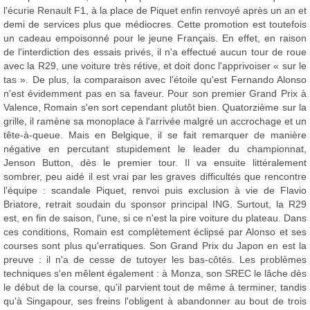
l'écurie Renault F1, à la place de Piquet enfin renvoyé après un an et
demi de services plus que médiocres. Cette promotion est toutefois
un cadeau empoisonné pour le jeune Français. En effet, en raison
de l'interdiction des essais privés, il n'a effectué aucun tour de roue
avec la R29, une voiture très rétive, et doit donc l'apprivoiser « sur le
tas ». De plus, la comparaison avec l'étoile qu'est Fernando Alonso
n'est évidemment pas en sa faveur. Pour son premier Grand Prix à
Valence, Romain s'en sort cependant plutôt bien. Quatorzième sur la
grille, il ramène sa monoplace à l'arrivée malgré un accrochage et un
tête-à-queue. Mais en Belgique, il se fait remarquer de manière
négative en percutant stupidement le leader du championnat,
Jenson Button, dès le premier tour. Il va ensuite littéralement
sombrer, peu aidé il est vrai par les graves difficultés que rencontre
l'équipe : scandale Piquet, renvoi puis exclusion à vie de Flavio
Briatore, retrait soudain du sponsor principal ING. Surtout, la R29
est, en fin de saison, l'une, si ce n'est la pire voiture du plateau. Dans
ces conditions, Romain est complètement éclipsé par Alonso et ses
courses sont plus qu'erratiques. Son Grand Prix du Japon en est la
preuve : il n'a de cesse de tutoyer les bas-côtés. Les problèmes
techniques s'en mêlent également : à Monza, son SREC le lâche dès
le début de la course, qu'il parvient tout de même à terminer, tandis
qu'à Singapour, ses freins l'obligent à abandonner au bout de trois