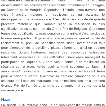
septième en Chine et à Bahreïn. Il maintient un niveau de régularité
en accumulant les arrivées dans les points, notamment en Espagne,
au Canada et en Hongrie. Cependant, l'écurie Lotus traverse une
crise financière majeure en coulisses, ce qui paralyse le
développement de la monoplace. C'est dans ce contexte de grande
précarité matérielle que Romain signe la réalisation la plus
significative de sa saison, lors du Grand Prix de Belgique. Quatrième
temps des qualifications, mais pénalisé sur la grille, il s'élance depuis
la neuvième position. Il gère sa stratégie pneumatique et profite de
l'éclatement du pneu de Sebastian Vettel dans l'avant-dernier tour
pour s'emparer de la troisième place, décrochant ainsi un podium
inattendu. Durant l'automne, malgré des ressources techniques
totalement asséchées et des difficultés financières menaçant la
participation de l'équipe aux épreuves, il continue de maximiser les
résultats sur la piste. Après avoir terminé septième au Japon, il
annonce qu'il rejoindra la nouvelle écurie américaine Haas F1 Team
pour la saison suivante. Il achève sa dernière campagne sous les
couleurs de Lotus en marquant des points lors des trois derniers
Grands Prix de l'année et termine ce championnat du monde à la
onzième place.
Haas
La saison 2016 marque donc un nouveau chapitre majeur dans la