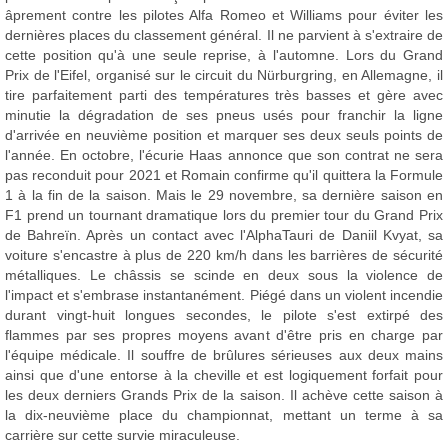
âprement contre les pilotes Alfa Romeo et Williams pour éviter les
dernières places du classement général. Il ne parvient à s'extraire de
cette position qu'à une seule reprise, à l'automne. Lors du Grand
Prix de l'Eifel, organisé sur le circuit du Nürburgring, en Allemagne, il
tire parfaitement parti des températures très basses et gère avec
minutie la dégradation de ses pneus usés pour franchir la ligne
d'arrivée en neuvième position et marquer ses deux seuls points de
l'année. En octobre, l'écurie Haas annonce que son contrat ne sera
pas reconduit pour 2021 et Romain confirme qu'il quittera la Formule
1 à la fin de la saison. Mais le 29 novembre, sa dernière saison en
F1 prend un tournant dramatique lors du premier tour du Grand Prix
de Bahreïn. Après un contact avec l'AlphaTauri de Daniil Kvyat, sa
voiture s'encastre à plus de 220 km/h dans les barrières de sécurité
métalliques. Le châssis se scinde en deux sous la violence de
l'impact et s'embrase instantanément. Piégé dans un violent incendie
durant vingt-huit longues secondes, le pilote s'est extirpé des
flammes par ses propres moyens avant d'être pris en charge par
l'équipe médicale. Il souffre de brûlures sérieuses aux deux mains
ainsi que d'une entorse à la cheville et est logiquement forfait pour
les deux derniers Grands Prix de la saison. Il achève cette saison à
la dix-neuvième place du championnat, mettant un terme à sa
carrière sur cette survie miraculeuse.