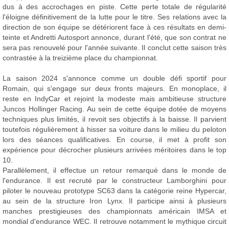
dus à des accrochages en piste. Cette perte totale de régularité
l'éloigne définitivement de la lutte pour le titre. Ses relations avec la
direction de son équipe se détériorent face à ces résultats en demi-
teinte et Andretti Autosport annonce, durant l'été, que son contrat ne
sera pas renouvelé pour l'année suivante. Il conclut cette saison très
contrastée à la treizième place du championnat.
La saison 2024 s'annonce comme un double défi sportif pour
Romain, qui s'engage sur deux fronts majeurs. En monoplace, il
reste en IndyCar et rejoint la modeste mais ambitieuse structure
Juncos Hollinger Racing. Au sein de cette équipe dotée de moyens
techniques plus limités, il revoit ses objectifs à la baisse. Il parvient
toutefois régulièrement à hisser sa voiture dans le milieu du peloton
lors des séances qualificatives. En course, il met à profit son
expérience pour décrocher plusieurs arrivées méritoires dans le top
10.
Parallèlement, il effectue un retour remarqué dans le monde de
l'endurance. Il est recruté par le constructeur Lamborghini pour
piloter le nouveau prototype SC63 dans la catégorie reine Hypercar,
au sein de la structure Iron Lynx. Il participe ainsi à plusieurs
manches prestigieuses des championnats américain IMSA et
mondial d'endurance WEC. Il retrouve notamment le mythique circuit