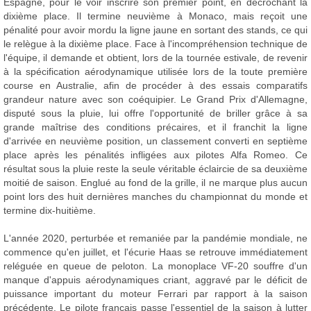
Espagne, pour le voir inscrire son premier point, en décrochant la
dixième place. Il termine neuvième à Monaco, mais reçoit une
pénalité pour avoir mordu la ligne jaune en sortant des stands, ce qui
le relègue à la dixième place. Face à l'incompréhension technique de
l'équipe, il demande et obtient, lors de la tournée estivale, de revenir
à la spécification aérodynamique utilisée lors de la toute première
course en Australie, afin de procéder à des essais comparatifs
grandeur nature avec son coéquipier. Le Grand Prix d'Allemagne,
disputé sous la pluie, lui offre l'opportunité de briller grâce à sa
grande maîtrise des conditions précaires, et il franchit la ligne
d'arrivée en neuvième position, un classement converti en septième
place après les pénalités infligées aux pilotes Alfa Romeo. Ce
résultat sous la pluie reste la seule véritable éclaircie de sa deuxième
moitié de saison. Englué au fond de la grille, il ne marque plus aucun
point lors des huit dernières manches du championnat du monde et
termine dix-huitième.
L'année 2020, perturbée et remaniée par la pandémie mondiale, ne
commence qu'en juillet, et l'écurie Haas se retrouve immédiatement
reléguée en queue de peloton. La monoplace VF-20 souffre d'un
manque d'appuis aérodynamiques criant, aggravé par le déficit de
puissance important du moteur Ferrari par rapport à la saison
précédente. Le pilote français passe l'essentiel de la saison à lutter