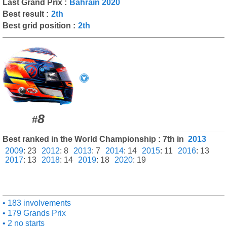
Last Grand Prix :
Bahrain 2020
Best result :
2th
Best grid position :
2th
8
#
Best ranked in the World Championship : 7th in
2013
2009
:
23
2012
:
8
2013
:
7
2014
:
14
2015
:
11
2016
:
13
2017
:
13
2018
:
14
2019
:
18
2020
:
19
183 involvements
179 Grands Prix
2 no starts