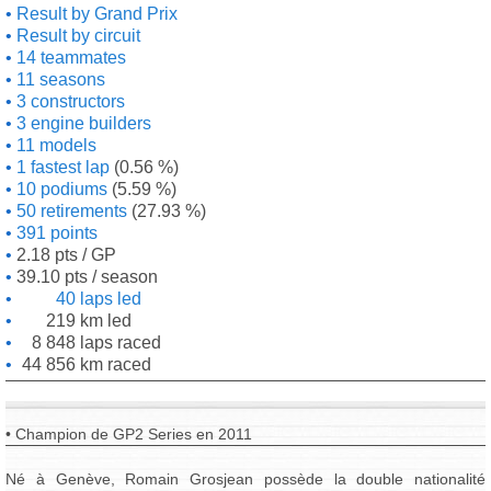
Result by Grand Prix
Result by circuit
14 teammates
11 seasons
3 constructors
3 engine builders
11 models
1 fastest lap
(0.56 %)
10 podiums
(5.59 %)
50 retirements
(27.93 %)
391 points
2.18 pts / GP
39.10 pts / season
40 laps led
219 km led
8 848 laps raced
44 856 km raced
• Champion de GP2 Series en 2011
Né à Genève, Romain Grosjean possède la double nationalité