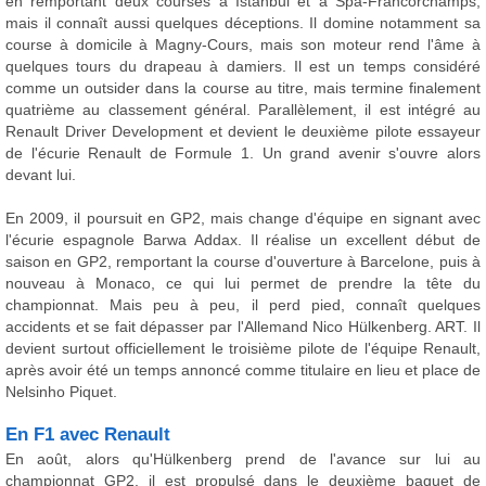
en remportant deux courses à Istanbul et à Spa-Francorchamps,
mais il connaît aussi quelques déceptions. Il domine notamment sa
course à domicile à Magny-Cours, mais son moteur rend l'âme à
quelques tours du drapeau à damiers. Il est un temps considéré
comme un outsider dans la course au titre, mais termine finalement
quatrième au classement général. Parallèlement, il est intégré au
Renault Driver Development et devient le deuxième pilote essayeur
de l'écurie Renault de Formule 1. Un grand avenir s'ouvre alors
devant lui.
En 2009, il poursuit en GP2, mais change d'équipe en signant avec
l'écurie espagnole Barwa Addax. Il réalise un excellent début de
saison en GP2, remportant la course d'ouverture à Barcelone, puis à
nouveau à Monaco, ce qui lui permet de prendre la tête du
championnat. Mais peu à peu, il perd pied, connaît quelques
accidents et se fait dépasser par l'Allemand Nico Hülkenberg. ART. Il
devient surtout officiellement le troisième pilote de l'équipe Renault,
après avoir été un temps annoncé comme titulaire en lieu et place de
Nelsinho Piquet.
En F1 avec Renault
En août, alors qu'Hülkenberg prend de l'avance sur lui au
championnat GP2, il est propulsé dans le deuxième baquet de