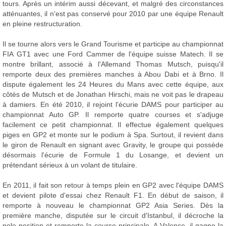
tours. Après un intérim aussi décevant, et malgré des circonstances
atténuantes, il n'est pas conservé pour 2010 par une équipe Renault
en pleine restructuration.
Il se tourne alors vers le Grand Tourisme et participe au championnat
FIA GT1 avec une Ford Cammer de l'équipe suisse Matech. Il se
montre brillant, associé à l'Allemand Thomas Mutsch, puisqu'il
remporte deux des premières manches à Abou Dabi et à Brno. Il
dispute également les 24 Heures du Mans avec cette équipe, aux
côtés de Mutsch et de Jonathan Hirschi, mais ne voit pas le drapeau
à damiers. En été 2010, il rejoint l'écurie DAMS pour participer au
championnat Auto GP. Il remporte quatre courses et s'adjuge
facilement ce petit championnat. Il effectue également quelques
piges en GP2 et monte sur le podium à Spa. Surtout, il revient dans
le giron de Renault en signant avec Gravity, le groupe qui possède
désormais l'écurie de Formule 1 du Losange, et devient un
prétendant sérieux à un volant de titulaire.
En 2011, il fait son retour à temps plein en GP2 avec l'équipe DAMS
et devient pilote d'essai chez Renault F1. En début de saison, il
remporte à nouveau le championnat GP2 Asia Series. Dès la
première manche, disputée sur le circuit d'Istanbul, il décroche la
pole position et remporte la course principale. A Valence, il gagne la