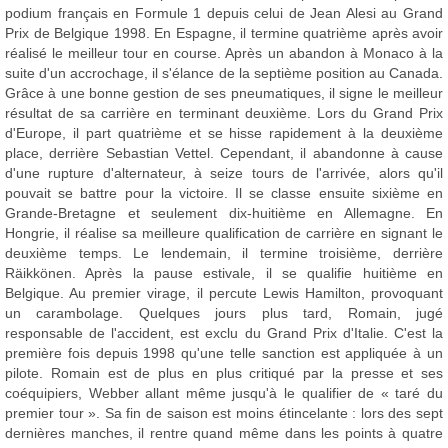
podium français en Formule 1 depuis celui de Jean Alesi au Grand
Prix de Belgique 1998. En Espagne, il termine quatrième après avoir
réalisé le meilleur tour en course. Après un abandon à Monaco à la
suite d'un accrochage, il s'élance de la septième position au Canada.
Grâce à une bonne gestion de ses pneumatiques, il signe le meilleur
résultat de sa carrière en terminant deuxième. Lors du Grand Prix
d'Europe, il part quatrième et se hisse rapidement à la deuxième
place, derrière Sebastian Vettel. Cependant, il abandonne à cause
d'une rupture d'alternateur, à seize tours de l'arrivée, alors qu'il
pouvait se battre pour la victoire. Il se classe ensuite sixième en
Grande-Bretagne et seulement dix-huitième en Allemagne. En
Hongrie, il réalise sa meilleure qualification de carrière en signant le
deuxième temps. Le lendemain, il termine troisième, derrière
Räikkönen. Après la pause estivale, il se qualifie huitième en
Belgique. Au premier virage, il percute Lewis Hamilton, provoquant
un carambolage. Quelques jours plus tard, Romain, jugé
responsable de l'accident, est exclu du Grand Prix d'Italie. C'est la
première fois depuis 1998 qu'une telle sanction est appliquée à un
pilote. Romain est de plus en plus critiqué par la presse et ses
coéquipiers, Webber allant même jusqu'à le qualifier de « taré du
premier tour ». Sa fin de saison est moins étincelante : lors des sept
dernières manches, il rentre quand même dans les points à quatre