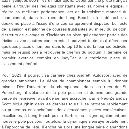
aux mythiques 500 miles d'Indianapolis. Cependant, le pilote français
peine à trouver des réglages constants avec sa nouvelle équipe. Il
réalise sa meilleure performance lors de la troisième manche du
championnat, dans les rues de Long Beach, où il décroche la
deuxième place à l'issue d'une course âprement disputée. Le reste
de la saison est jalonné de courses frustrantes au milieu du peloton,
d'erreurs de pilotage et d'incidents en piste qui génèrent parfois des
frictions avec d'autres concurrents. Il parvient toutefois à décrocher
quelques places d'honneur dans le top 10 lors de la tournée estivale,
mais ne réussit pas à retrouver le chemin du podium. Il termine ce
premier exercice complet en IndyCar à la treizième place du
classement général.
Pour 2023, il poursuit sa carrière chez Andretti Autosport avec de
grandes ambitions. Le début de championnat semble lui donner
raison. Dès l'ouverture du championnat dans les rues de St.
Petersburg, il s'élance de la pole position et domine une grande
partie de l'épreuve, avant de se faire accrocher par le Néo-Zélandais
Scott McLaughlin dans les derniers tours. Il se rattrape rapidement
au printemps en enchaînant deux deuxièmes places consécutives,
excellentes, à Long Beach puis à Barber, où il signe également une
nouvelle pole position. Toutefois, la dynamique s'enraye brutalement
à l'approche de l'été. Il enchaîne alors une longue série d'abandons