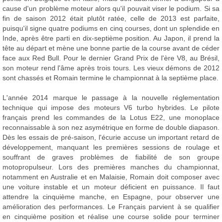
cause d'un problème moteur alors qu'il pouvait viser le podium. Si sa
fin de saison 2012 était plutôt ratée, celle de 2013 est parfaite,
puisqu'il signe quatre podiums en cinq courses, dont un splendide en
Inde, après être parti en dix-septième position. Au Japon, il prend la
tête au départ et mène une bonne partie de la course avant de céder
face aux Red Bull. Pour le dernier Grand Prix de l'ère V8, au Brésil,
son moteur rend l'âme après trois tours. Les vieux démons de 2012
sont chassés et Romain termine le championnat à la septième place.
L'année 2014 marque le passage à la nouvelle réglementation
technique qui impose des moteurs V6 turbo hybrides. Le pilote
français prend les commandes de la Lotus E22, une monoplace
reconnaissable à son nez asymétrique en forme de double diapason.
Dès les essais de pré-saison, l'écurie accuse un important retard de
développement, manquant les premières sessions de roulage et
souffrant de graves problèmes de fiabilité de son groupe
motopropulseur. Lors des premières manches du championnat,
notamment en Australie et en Malaisie, Romain doit composer avec
une voiture instable et un moteur déficient en puissance. Il faut
attendre la cinquième manche, en Espagne, pour observer une
amélioration des performances. Le Français parvient à se qualifier
en cinquième position et réalise une course solide pour terminer