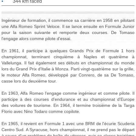
344 km raced
Ingénieur de formation, il commence sa carrière en 1958 en pilotant
une Alfa Romeo Sprint Veloce. Il se lance ensuite en Formule Junior
pour la saison suivante et remporte deux courses. De Tomaso
l'engage alors comme pilote d'essai.
En 1961, il participe à quelques Grands Prix de Formule 1 hors
championnat, terminant cinquième à Naples et quatrième à
Vallelunga. Il fait également ses débuts en championnat du monde
lors du Grand Prix d'Italie à Monza. Parti vingt-quatrième sur la grille,
le moteur Alfa Romeo, développé par Conrero, de sa De Tomaso,
casse lors du deuxième tour.
En 1963, Alfa Romeo l'engage comme ingénieur et comme pilote. Il
participe à des courses d'endurance et au championnat d'Europe
des voitures de tourisme. En 1964, il termine troisième de la Targa
Florio avec Nino Todaro comme copilote.
En 1965, il revient en Formule 1 avec une BRM de l'écurie Scuderia
Centro Sud. A Syracuse, hors championnat, il ne prend pas le départ
à cause d'un problème de boîte de vitesses, puis se classe treizième