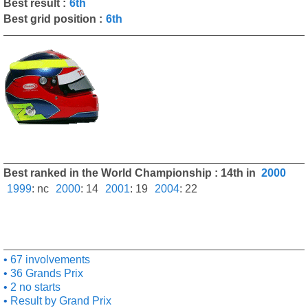
Best result :
6th
Best grid position :
6th
Best ranked in the World Championship : 14th in
2000
1999
:
nc
2000
:
14
2001
:
19
2004
:
22
67 involvements
36 Grands Prix
2 no starts
Result by Grand Prix