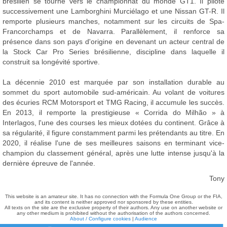
brésilien se tourne vers le championnat du monde GT1. Il pilote
successivement une Lamborghini Murciélago et une Nissan GT-R. Il
remporte plusieurs manches, notamment sur les circuits de Spa-
Francorchamps et de Navarra. Parallèlement, il renforce sa
présence dans son pays d'origine en devenant un acteur central de
la Stock Car Pro Series brésilienne, discipline dans laquelle il
construit sa longévité sportive.
La décennie 2010 est marquée par son installation durable au
sommet du sport automobile sud-américain. Au volant de voitures
des écuries RCM Motorsport et TMG Racing, il accumule les succès.
En 2013, il remporte la prestigieuse « Corrida do Milhão » à
Interlagos, l'une des courses les mieux dotées du continent. Grâce à
sa régularité, il figure constamment parmi les prétendants au titre. En
2020, il réalise l'une de ses meilleures saisons en terminant vice-
champion du classement général, après une lutte intense jusqu'à la
dernière épreuve de l'année.
Tony
This website is an amateur site. It has no connection with the Formula One Group or the FIA,
and its content is neither approved nor sponsored by these entities.
All texts on the site are the exclusive property of their authors. Any use on another website or
any other medium is prohibited without the authorisation of the authors concerned.
About / Configure cookies
|
Audience