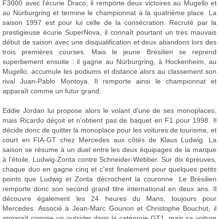
F3000 avec l'écurie Draco, il remporte deux victoires au Mugello et
au Nürburgring et termine le championnat à la quatrième place. La
saison 1997 est pour lui celle de la consécration. Recruté par la
prestigieuse écurie SuperNova, il connaît pourtant un très mauvais
début de saison avec une disqualification et deux abandons lors des
trois premières courses. Mais le jeune Brésilien se reprend
superbement ensuite : il gagne au Nürburgring, à Hockenheim, au
Mugello, accumule les podiums et distance alors au classement son
rival Juan-Pablo Montoya. Il remporte ainsi le championnat et
apparaît comme un futur grand.
Eddie Jordan lui propose alors le volant d'une de ses monoplaces,
mais Ricardo déçoit et n'obtient pas de baquet en F1 pour 1998. Il
décide donc de quitter la monoplace pour les voitures de tourisme, et
court en FIA-GT chez Mercedes aux côtés de Klaus Ludwig. La
saison se résume à un duel entre les deux équipages de la marque
à l'étoile, Ludwig-Zonta contre Schneider-Webber. Sur dix épreuves,
chaque duo en gagne cinq et c'est finalement pour quelques petits
points que Ludwig et Zonta décrochent la couronne. Le Brésilien
remporte donc son second grand titre international en deux ans. Il
découvre également les 24 heures du Mans, toujours pour
Mercedes. Associé à Jean-Marc Gounon et Christophe Bouchut, il
apparaît comme un outsider dans la catégorie GT1, mais sa voiture