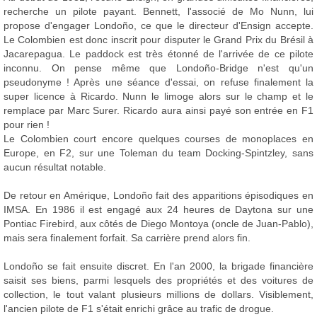
recherche un pilote payant. Bennett, l'associé de Mo Nunn, lui
propose d'engager Londoño, ce que le directeur d'Ensign accepte.
Le Colombien est donc inscrit pour disputer le Grand Prix du Brésil à
Jacarepagua. Le paddock est très étonné de l'arrivée de ce pilote
inconnu. On pense même que Londoño-Bridge n'est qu'un
pseudonyme ! Après une séance d'essai, on refuse finalement la
super licence à Ricardo. Nunn le limoge alors sur le champ et le
remplace par Marc Surer. Ricardo aura ainsi payé son entrée en F1
pour rien !
Le Colombien court encore quelques courses de monoplaces en
Europe, en F2, sur une Toleman du team Docking-Spintzley, sans
aucun résultat notable.
De retour en Amérique, Londoño fait des apparitions épisodiques en
IMSA. En 1986 il est engagé aux 24 heures de Daytona sur une
Pontiac Firebird, aux côtés de Diego Montoya (oncle de Juan-Pablo),
mais sera finalement forfait. Sa carrière prend alors fin.
Londoño se fait ensuite discret. En l'an 2000, la brigade financière
saisit ses biens, parmi lesquels des propriétés et des voitures de
collection, le tout valant plusieurs millions de dollars. Visiblement,
l'ancien pilote de F1 s'était enrichi grâce au trafic de drogue.