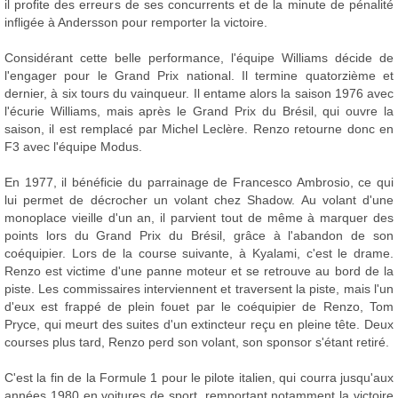
il profite des erreurs de ses concurrents et de la minute de pénalité
infligée à Andersson pour remporter la victoire.
Considérant cette belle performance, l'équipe Williams décide de
l'engager pour le Grand Prix national. Il termine quatorzième et
dernier, à six tours du vainqueur. Il entame alors la saison 1976 avec
l'écurie Williams, mais après le Grand Prix du Brésil, qui ouvre la
saison, il est remplacé par Michel Leclère. Renzo retourne donc en
F3 avec l'équipe Modus.
En 1977, il bénéficie du parrainage de Francesco Ambrosio, ce qui
lui permet de décrocher un volant chez Shadow. Au volant d'une
monoplace vieille d'un an, il parvient tout de même à marquer des
points lors du Grand Prix du Brésil, grâce à l'abandon de son
coéquipier. Lors de la course suivante, à Kyalami, c'est le drame.
Renzo est victime d'une panne moteur et se retrouve au bord de la
piste. Les commissaires interviennent et traversent la piste, mais l'un
d'eux est frappé de plein fouet par le coéquipier de Renzo, Tom
Pryce, qui meurt des suites d'un extincteur reçu en pleine tête. Deux
courses plus tard, Renzo perd son volant, son sponsor s'étant retiré.
C'est la fin de la Formule 1 pour le pilote italien, qui courra jusqu'aux
années 1980 en voitures de sport, remportant notamment la victoire