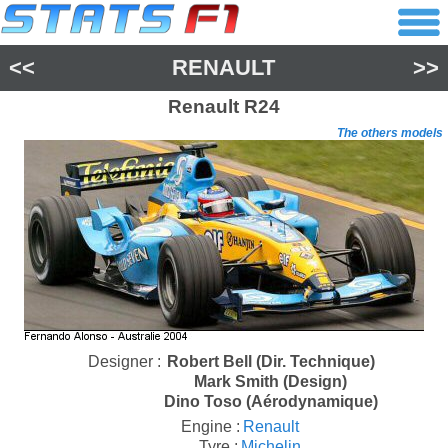
<<
RENAULT
>>
Renault
R24
The others models
Designer :
Robert Bell (Dir. Technique)
Mark Smith (Design)
Dino Toso (Aérodynamique)
Engine :
Renault
Tyre :
Michelin