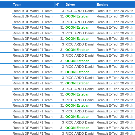
Team
N°
Driver
Engine
Renault DP World F1 Team
3
RICCIARDO Daniel
Renault E-Tech 20 V6 t h
Renault DP World F1 Team
31
OCON Esteban
Renault E-Tech 20 V6 t h
Renault DP World F1 Team
3
RICCIARDO Daniel
Renault E-Tech 20 V6 t h
Renault DP World F1 Team
31
OCON Esteban
Renault E-Tech 20 V6 t h
Renault DP World F1 Team
3
RICCIARDO Daniel
Renault E-Tech 20 V6 t h
Renault DP World F1 Team
31
OCON Esteban
Renault E-Tech 20 V6 t h
Renault DP World F1 Team
3
RICCIARDO Daniel
Renault E-Tech 20 V6 t h
Renault DP World F1 Team
31
OCON Esteban
Renault E-Tech 20 V6 t h
Renault DP World F1 Team
3
RICCIARDO Daniel
Renault E-Tech 20 V6 t h
Renault DP World F1 Team
31
OCON Esteban
Renault E-Tech 20 V6 t h
Renault DP World F1 Team
3
RICCIARDO Daniel
Renault E-Tech 20 V6 t h
Renault DP World F1 Team
31
OCON Esteban
Renault E-Tech 20 V6 t h
Renault DP World F1 Team
3
RICCIARDO Daniel
Renault E-Tech 20 V6 t h
Renault DP World F1 Team
31
OCON Esteban
Renault E-Tech 20 V6 t h
Renault DP World F1 Team
3
RICCIARDO Daniel
Renault E-Tech 20 V6 t h
Renault DP World F1 Team
31
OCON Esteban
Renault E-Tech 20 V6 t h
Renault DP World F1 Team
3
RICCIARDO Daniel
Renault E-Tech 20 V6 t h
Renault DP World F1 Team
31
OCON Esteban
Renault E-Tech 20 V6 t h
Renault DP World F1 Team
3
RICCIARDO Daniel
Renault E-Tech 20 V6 t h
Renault DP World F1 Team
31
OCON Esteban
Renault E-Tech 20 V6 t h
Renault DP World F1 Team
3
RICCIARDO Daniel
Renault E-Tech 20 V6 t h
Renault DP World F1 Team
31
OCON Esteban
Renault E-Tech 20 V6 t h
Renault DP World F1 Team
3
RICCIARDO Daniel
Renault E-Tech 20 V6 t h