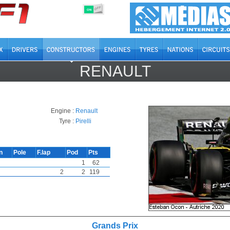
OFF
ON
RENAULT
Engine :
Renault
Tyre :
Pirelli
n
Pole
F.lap
Pod
Pts
1
62
2
2
119
Grands Prix