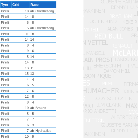
Tyre
Grid
Race
Pirelli
10
ab
Overheating
Pirelli
14
8
Pirelli
8
8
Pirelli
5
ab
Overheating
Pirelli
11
8
Pirelli
14
14
Pirelli
8
4
Pirelli
9
6
Pirelli
5
14
Pirelli
14
8
Pirelli
13
11
Pirelli
15
13
Pirelli
4
4
Pirelli
6
5
Pirelli
7
6
Pirelli
12
8
Pirelli
8
4
Pirelli
10
ab
Brakes
Pirelli
5
5
Pirelli
7
7
Pirelli
6
3
Pirelli
7
ab
Hydraulics
Pirelli
10
9