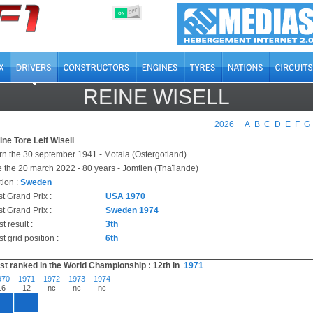
OFF
ON
REINE WISELL
2026
A
B
C
D
E
F
G
ine Tore Leif Wisell
rn the 30 september 1941 - Motala (Ostergotland)
e the 20 march 2022 - 80 years - Jomtien (Thaïlande)
tion :
Sweden
st Grand Prix :
USA 1970
t Grand Prix :
Sweden 1974
t result :
3th
t grid position :
6th
st ranked in the World Championship : 12th in
1971
970
1971
1972
1973
1974
16
12
nc
nc
nc