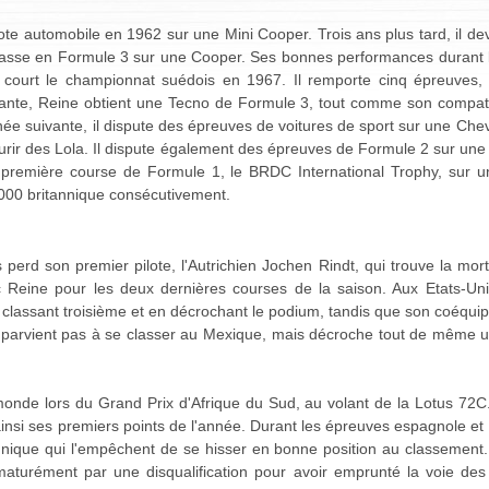
ote automobile en 1962 sur une Mini Cooper. Trois ans plus tard, il d
asse en Formule 3 sur une Cooper. Ses bonnes performances durant l'
 court le championnat suédois en 1967. Il remporte cinq épreuves, 
ivante, Reine obtient une Tecno de Formule 3, tout comme son compatri
ée suivante, il dispute des épreuves de voitures de sport sur une Chevr
ourir des Lola. Il dispute également des épreuves de Formule 2 sur une
sa première course de Formule 1, le BRDC International Trophy, sur u
000 britannique consécutivement.
s perd son premier pilote, l'Autrichien Jochen Rindt, qui trouve la mo
c Reine pour les deux dernières courses de la saison. Aux Etats-Uni
classant troisième et en décrochant le podium, tandis que son coéquip
 parvient pas à se classer au Mexique, mais décroche tout de même un
nde lors du Grand Prix d'Afrique du Sud, au volant de la Lotus 72C. 
nsi ses premiers points de l'année. Durant les épreuves espagnole et
chnique qui l'empêchent de se hisser en bonne position au classement
maturément par une disqualification pour avoir emprunté la voie des