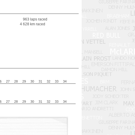
963 laps raced
4 628 km raced
6
27
28
29
30
31
32
33
34
6
27
28
29
30
31
32
33
34