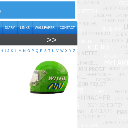
>>
H
I
J
K
L
M
N
O
P
Q
R
S
T
U
V
W
X
Y
Z