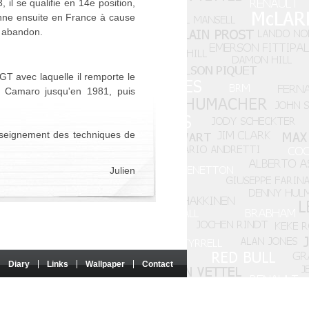
il se qualifie en 14e position,
onne ensuite en France à cause
n abandon.
T avec laquelle il remporte le
et Camaro jusqu'en 1981, puis
nseignement des techniques de
Julien
Diary
Links
Wallpaper
Contact
 nor sponsored by these entities.
e authorisation of the authors concerned.