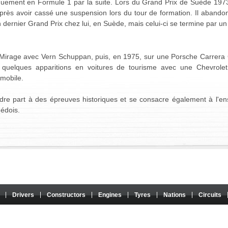
iquement en Formule 1 par la suite. Lors du Grand Prix de Suède 1973, 
près avoir cassé une suspension lors du tour de formation. Il aband
n dernier Grand Prix chez lui, en Suède, mais celui-ci se termine par u
f Mirage avec Vern Schuppan, puis, en 1975, sur une Porsche Carrera G
ite quelques apparitions en voitures de tourisme avec une Chevrol
mobile.
ndre part à des épreuves historiques et se consacre également à l'e
uédois.
Drivers
Constructors
Engines
Tyres
Nations
Circuits
 It has no connection with the Formula One Group or the FIA, and its content is neither approved
property of their authors. Any use on another website or any other medium is prohibited without th
About / Configure cookies
|
Audience