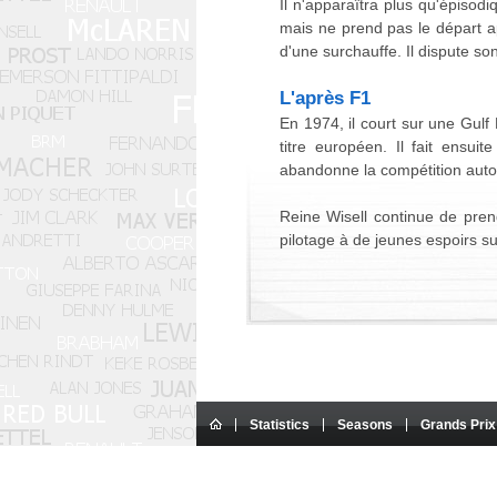
Il n'apparaîtra plus qu'épisod
mais ne prend pas le départ a
d'une surchauffe. Il dispute so
L'après F1
En 1974, il court sur une Gul
titre européen. Il fait ensu
abandonne la compétition auto
Reine Wisell continue de pre
pilotage à de jeunes espoirs s
Statistics
Seasons
Grands Prix
This website is an amateur site.
All texts on the site are the exclusive 