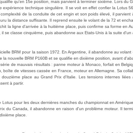
 qualifie qu'en 15e position, mais parvient à terminer sixième. Lors du
ne expérience technique singulière. Il se voit en effet confier la Lotus 
complexité de la conduite de cet engin et son poids élevé, il parvient à r
ouru la distance suffisante. Il reprend ensuite le volant de la 72 et enc
chit la ligne d'arrivée à la huitième place, puis confirme sa forme en Au
il se classe cinquième, puis abandonne aux Etats-Unis à la suite d'un 
officielle BRM pour la saison 1972. En Argentine, il abandonne au vola
ote la nouvelle BRM P160B et se qualifie en dixième position, avant d'ab
e série de mauvais résultats : panne moteur à Monaco, forfait en Belgiq
Cup, boîte de vitesses cassée en France, moteur en Allemagne. Sa coll
douzième place au Grand Prix d'Italie. Les tensions internes liées
ent à partir.
uipe Lotus pour les deux dernières manches du championnat en Amériq
rix du Canada, il abandonne en raison d'un problème moteur. Il term
 dixième place.