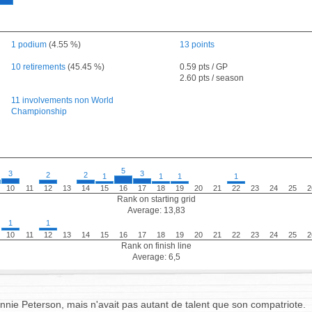
1 podium
(4.55 %)
13 points
10 retirements
(45.45 %)
0.59 pts / GP
2.60 pts / season
11 involvements non World
Championship
5
3
3
2
2
1
1
1
1
10
11
12
13
14
15
16
17
18
19
20
21
22
23
24
25
2
Rank on starting grid
Average: 13,83
1
1
10
11
12
13
14
15
16
17
18
19
20
21
22
23
24
25
2
Rank on finish line
Average: 6,5
Ronnie Peterson, mais n'avait pas autant de talent que son compatriote.