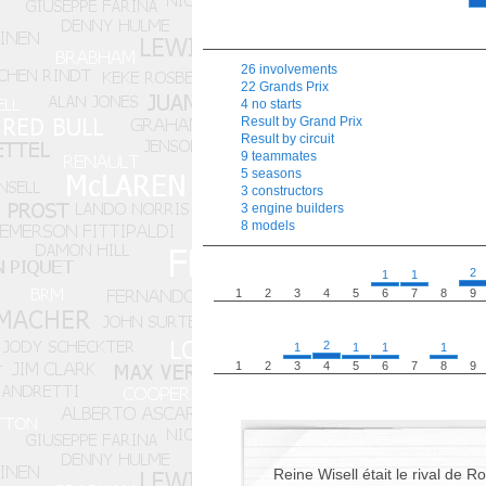
26 involvements
22 Grands Prix
4 no starts
Result by Grand Prix
Result by circuit
9 teammates
5 seasons
3 constructors
3 engine builders
8 models
2
1
1
1
2
3
4
5
6
7
8
9
2
1
1
1
1
1
2
3
4
5
6
7
8
9
Reine Wisell était le rival de 