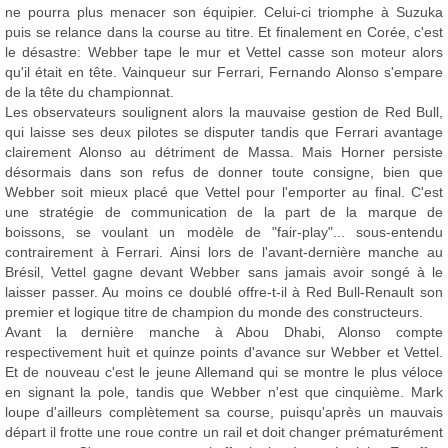
ne pourra plus menacer son équipier. Celui-ci triomphe à Suzuka
puis se relance dans la course au titre. Et finalement en Corée, c'est
le désastre: Webber tape le mur et Vettel casse son moteur alors
qu'il était en tête. Vainqueur sur Ferrari, Fernando Alonso s'empare
de la tête du championnat.
Les observateurs soulignent alors la mauvaise gestion de Red Bull,
qui laisse ses deux pilotes se disputer tandis que Ferrari avantage
clairement Alonso au détriment de Massa. Mais Horner persiste
désormais dans son refus de donner toute consigne, bien que
Webber soit mieux placé que Vettel pour l'emporter au final. C'est
une stratégie de communication de la part de la marque de
boissons, se voulant un modèle de "fair-play"... sous-entendu
contrairement à Ferrari. Ainsi lors de l'avant-dernière manche au
Brésil, Vettel gagne devant Webber sans jamais avoir songé à le
laisser passer. Au moins ce doublé offre-t-il à Red Bull-Renault son
premier et logique titre de champion du monde des constructeurs.
Avant la dernière manche à Abou Dhabi, Alonso compte
respectivement huit et quinze points d'avance sur Webber et Vettel.
Et de nouveau c'est le jeune Allemand qui se montre le plus véloce
en signant la pole, tandis que Webber n'est que cinquième. Mark
loupe d'ailleurs complètement sa course, puisqu'après un mauvais
départ il frotte une roue contre un rail et doit changer prématurément