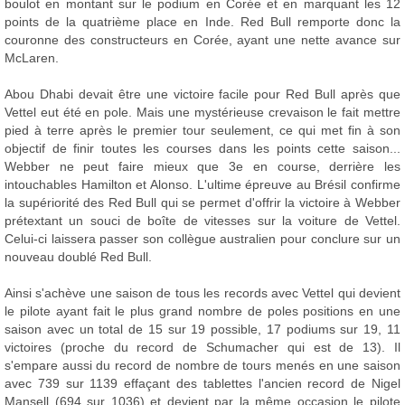
boulot en montant sur le podium en Corée et en marquant les 12
points de la quatrième place en Inde. Red Bull remporte donc la
couronne des constructeurs en Corée, ayant une nette avance sur
McLaren.
Abou Dhabi devait être une victoire facile pour Red Bull après que
Vettel eut été en pole. Mais une mystérieuse crevaison le fait mettre
pied à terre après le premier tour seulement, ce qui met fin à son
objectif de finir toutes les courses dans les points cette saison...
Webber ne peut faire mieux que 3e en course, derrière les
intouchables Hamilton et Alonso. L'ultime épreuve au Brésil confirme
la supériorité des Red Bull qui se permet d'offrir la victoire à Webber
prétextant un souci de boîte de vitesses sur la voiture de Vettel.
Celui-ci laissera passer son collègue australien pour conclure sur un
nouveau doublé Red Bull.
Ainsi s'achève une saison de tous les records avec Vettel qui devient
le pilote ayant fait le plus grand nombre de poles positions en une
saison avec un total de 15 sur 19 possible, 17 podiums sur 19, 11
victoires (proche du record de Schumacher qui est de 13). Il
s'empare aussi du record de nombre de tours menés en une saison
avec 739 sur 1139 effaçant des tablettes l'ancien record de Nigel
Mansell (694 sur 1036) et devient par la même occasion le pilote