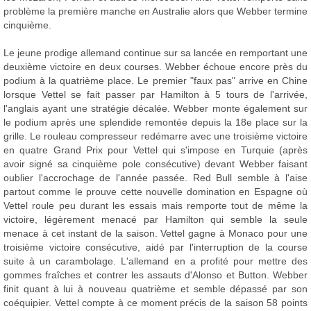
problème la première manche en Australie alors que Webber termine
cinquième.
Le jeune prodige allemand continue sur sa lancée en remportant une
deuxième victoire en deux courses. Webber échoue encore près du
podium à la quatrième place. Le premier "faux pas" arrive en Chine
lorsque Vettel se fait passer par Hamilton à 5 tours de l'arrivée,
l'anglais ayant une stratégie décalée. Webber monte également sur
le podium après une splendide remontée depuis la 18e place sur la
grille. Le rouleau compresseur redémarre avec une troisième victoire
en quatre Grand Prix pour Vettel qui s'impose en Turquie (après
avoir signé sa cinquième pole consécutive) devant Webber faisant
oublier l'accrochage de l'année passée. Red Bull semble à l'aise
partout comme le prouve cette nouvelle domination en Espagne où
Vettel roule peu durant les essais mais remporte tout de même la
victoire, légèrement menacé par Hamilton qui semble la seule
menace à cet instant de la saison. Vettel gagne à Monaco pour une
troisième victoire consécutive, aidé par l'interruption de la course
suite à un carambolage. L'allemand en a profité pour mettre des
gommes fraîches et contrer les assauts d'Alonso et Button. Webber
finit quant à lui à nouveau quatrième et semble dépassé par son
coéquipier. Vettel compte à ce moment précis de la saison 58 points