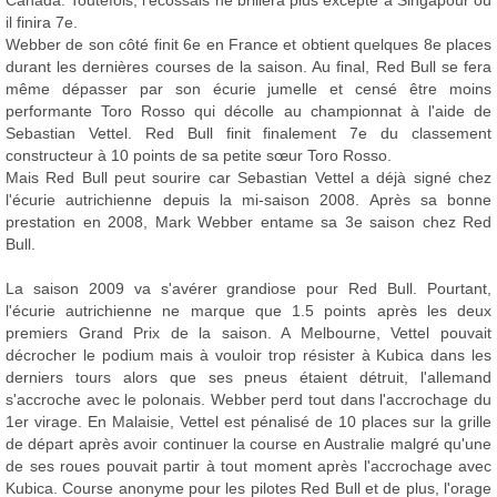
Canada. Toutefois, l'écossais ne brillera plus excepté à Singapour où
il finira 7e.
Webber de son côté finit 6e en France et obtient quelques 8e places
durant les dernières courses de la saison. Au final, Red Bull se fera
même dépasser par son écurie jumelle et censé être moins
performante Toro Rosso qui décolle au championnat à l'aide de
Sebastian Vettel. Red Bull finit finalement 7e du classement
constructeur à 10 points de sa petite sœur Toro Rosso.
Mais Red Bull peut sourire car Sebastian Vettel a déjà signé chez
l'écurie autrichienne depuis la mi-saison 2008. Après sa bonne
prestation en 2008, Mark Webber entame sa 3e saison chez Red
Bull.
La saison 2009 va s'avérer grandiose pour Red Bull. Pourtant,
l'écurie autrichienne ne marque que 1.5 points après les deux
premiers Grand Prix de la saison. A Melbourne, Vettel pouvait
décrocher le podium mais à vouloir trop résister à Kubica dans les
derniers tours alors que ses pneus étaient détruit, l'allemand
s'accroche avec le polonais. Webber perd tout dans l'accrochage du
1er virage. En Malaisie, Vettel est pénalisé de 10 places sur la grille
de départ après avoir continuer la course en Australie malgré qu'une
de ses roues pouvait partir à tout moment après l'accrochage avec
Kubica. Course anonyme pour les pilotes Red Bull et de plus, l'orage