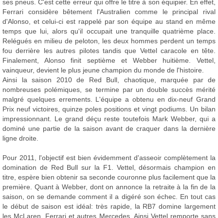
ses pneus. C'est cette erreur qui offre le titre à son équipier. En effet,
Ferrari considère bêtement l'Australien comme le principal rival
d'Alonso, et celui-ci est rappelé par son équipe au stand en même
temps que lui, alors qu'il occupait une tranquille quatrième place.
Relégués en milieu de peloton, les deux hommes perdent un temps
fou derrière les autres pilotes tandis que Vettel caracole en tête.
Finalement, Alonso finit septième et Webber huitième. Vettel,
vainqueur, devient le plus jeune champion du monde de l'histoire.
Ainsi la saison 2010 de Red Bull, chaotique, marquée par de
nombreuses polémiques, se termine par un double succès mérité
malgré quelques errements. L'équipe a obtenu en dix-neuf Grand
Prix neuf victoires, quinze poles positions et vingt podiums. Un bilan
impressionnant. Le grand déçu reste toutefois Mark Webber, qui a
dominé une partie de la saison avant de craquer dans la dernière
ligne droite.
Pour 2011, l'objectif est bien évidemment d'asseoir complètement la
domination de Red Bull sur la F1. Vettel, désormais champion en
titre, espère bien obtenir sa seconde couronne plus facilement que la
première. Quant à Webber, dont on annonce la retraite à la fin de la
saison, on se demande comment il a digéré son échec. En tout cas
le début de saison est idéal: très rapide, la RB7 domine largement
les McLaren, Ferrari et autres Mercedes. Ainsi Vettel remporte sans