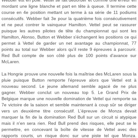
Webber est en pole. Vettel se fait déborder et comme une erreur en
mordant une ligne blanche et part en tête à queue. Il termine cette
course en 4e position mettant un terme à sa série de 11 podiums
consécutifs. Webber fait 3e pour la quatrième fois consécutivement
et ne peut contrer le vainqueur Hamilton. Vettel peut se rassurer
puisque les autres pilotes de tête du championnat qui sont les
Hamilton, Alonso, Button et Webber s'échangent les positions ce qui
permet à Vettel de garder un net avantage au championnat, 77
points au total sur Webber alors qu'il reste 9 épreuves à parcourir.
Red Bull compte de son côté plus de 100 points d'avance sur
McLaren.
La Hongrie prouve une nouvelle fois la maîtrise des McLaren sous la
pluie puisque Button remporte l'épreuve alors que Vettel est à
nouveau second. Le jeune allemand semble agacé de ne plus
gagner. Webber conclut un nouveau top 5. Le Grand Prix de
Belgique marque une nouvelle domination de Vettel qui remporte sa
7e victoire de la saison et semble maintenant à coup sûr se diriger
vers un deuxième titre consécutif. L'épreuve de Monza devait
marquer la fin de la domination Red Bull sur un circuit si atypique
mais il n'en sera rien. Red Bull prend des risques, elle peut se le
permettre, en concevant la boîte de vitesse de Vettel avec des
rapports courts, un risque donc sur une piste tel que Monza.