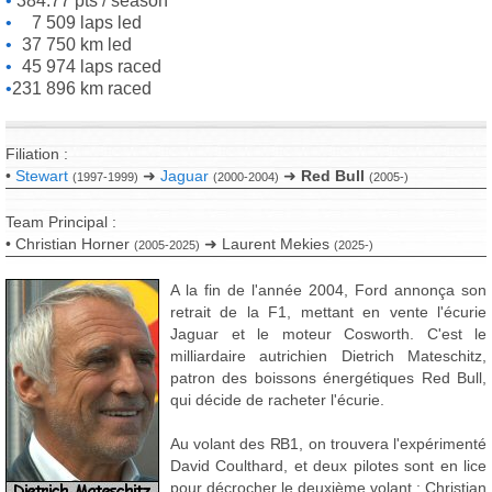
384.77 pts / season
7 509 laps led
37 750 km led
45 974 laps raced
231 896 km raced
Filiation :
•
Stewart
➜
Jaguar
➜
Red Bull
(1997-1999)
(2000-2004)
(2005-)
Team Principal :
• Christian Horner
➜ Laurent Mekies
(2005-2025)
(2025-)
A la fin de l'année 2004, Ford annonça son
retrait de la F1, mettant en vente l'écurie
Jaguar et le moteur Cosworth. C'est le
milliardaire autrichien Dietrich Mateschitz,
patron des boissons énergétiques Red Bull,
qui décide de racheter l'écurie.
Au volant des RB1, on trouvera l'expérimenté
David Coulthard, et deux pilotes sont en lice
pour décrocher le deuxième volant : Christian