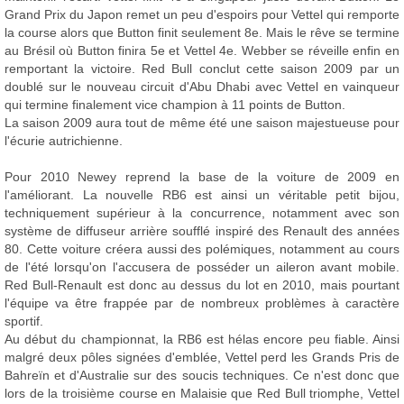
Grand Prix du Japon remet un peu d'espoirs pour Vettel qui remporte
la course alors que Button finit seulement 8e. Mais le rêve se termine
au Brésil où Button finira 5e et Vettel 4e. Webber se réveille enfin en
remportant la victoire. Red Bull conclut cette saison 2009 par un
doublé sur le nouveau circuit d'Abu Dhabi avec Vettel en vainqueur
qui termine finalement vice champion à 11 points de Button.
La saison 2009 aura tout de même été une saison majestueuse pour
l'écurie autrichienne.
Pour 2010 Newey reprend la base de la voiture de 2009 en
l'améliorant. La nouvelle RB6 est ainsi un véritable petit bijou,
techniquement supérieur à la concurrence, notamment avec son
système de diffuseur arrière soufflé inspiré des Renault des années
80. Cette voiture créera aussi des polémiques, notamment au cours
de l'été lorsqu'on l'accusera de posséder un aileron avant mobile.
Red Bull-Renault est donc au dessus du lot en 2010, mais pourtant
l'équipe va être frappée par de nombreux problèmes à caractère
sportif.
Au début du championnat, la RB6 est hélas encore peu fiable. Ainsi
malgré deux pôles signées d'emblée, Vettel perd les Grands Pris de
Bahreïn et d'Australie sur des soucis techniques. Ce n'est donc que
lors de la troisième course en Malaisie que Red Bull triomphe, Vettel