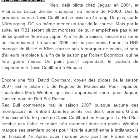
Klien, déjà pilote chez Jaguar en 2004, et
Vitantonio Liuzzi, dernier champion du monde de F3000. Dès la
première course David Coulthard se hisse au 4e rang. De plus, sur le
Nürburgring, DC va même mener un tour de la course. Mais par la
suite, les RB1 seront plutôt moroses, ce qui n'empêchera pas Klien
de se qualifier 4ème au Japon. A la fin de la saison, l'écurie est 7ème
au championnat. La saison 2006, est un peu moins bonne, la RB2
manque de fibilité et Klien n'arrive pas à marquer de points, et sera
d'ailleurs remplacé à la fin de la saison par Robert Doornbos, qui ne
fera guère mieux. Un point positif cependant, le podium de
l'expérimenté David Coulthard à Monaco.
Encore une fois, David Coulthard, doyen des pilotes de la saison
2007, est le pilote n°1 de l'équipe de Mateschitz. Pour l'épauler,
l'australien Mark Webber, qui avait auparavant couru pour Jaguar,
l'ancien nom de Red Bull Racing.
Red Bull commence mal la saison 2007 puisque aucune des
monoplaces ne rentrent dans les points lors des 6 premiers Grand
Prix excepté la 5e placé de David Coulthard en Espagne. La Red Bull
semble peu fiable et rentre très rarement dans les points. Webber
marque ses premiers points pour l'écurie autrichienne à Indianapolis
en finissant 7e. Après avoir marqué zéro point en France et en