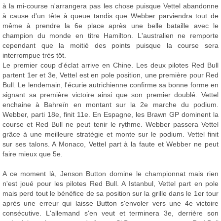
à la mi-course n'arrangera pas les chose puisque Vettel abandonne
à cause d'un tête à queue tandis que Webber parviendra tout de
même à prendre la 6e place après une belle bataille avec le
champion du monde en titre Hamilton. L'australien ne remporte
cependant que la moitié des points puisque la course sera
interrompue très tôt.
Le premier coup d'éclat arrive en Chine. Les deux pilotes Red Bull
partent 1er et 3e, Vettel est en pole position, une première pour Red
Bull. Le lendemain, l'écurie autrichienne confirme sa bonne forme en
signant sa première victoire ainsi que son premier doublé. Vettel
enchaine à Bahreïn en montant sur la 2e marche du podium.
Webber, parti 18e, finit 11e. En Espagne, les Brawn GP dominent la
course et Red Bull ne peut tenir le rythme. Webber passera Vettel
grâce à une meilleure stratégie et monte sur le podium. Vettel finit
sur ses talons. A Monaco, Vettel part à la faute et Webber ne peut
faire mieux que 5e.
A ce moment là, Jenson Button domine le championnat mais rien
n'est joué pour les pilotes Red Bull. A Istanbul, Vettel part en pole
mais perd tout le bénéfice de sa position sur la grille dans le 1er tour
après une erreur qui laisse Button s'envoler vers une 4e victoire
consécutive. L'allemand s'en veut et terminera 3e, derrière son