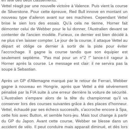
en tête des deux classements.
Vettel réagit par une nouvelle victoire à Valence. Puis vient la course
de Silverstone. Pour cette épreuve, Red Bull innove en montant un
nouveau type d'aileron avant sur ses machines. Cependant Vettel
brise le sien lors des essais. Qu'à cela ne tienne, Horner fait
démonter celui de Webber pour le lui donner, l'Australien devant se
contenter de l'ancien modèle. Furieux, ce dernier est bien décidé à
ne plus s'en laisser compter. Le jour de la course, il attaque Vettel au
départ et oblige ce dernier à sortir de la piste pour éviter
l'accrochage. Il gagne la course tandis que son équipier est
seulement septième. "Pas mal pour un n°2 !" lance-t-il rageur à
Horner après la course. Le message est clair: il ne servira pas la
soupe à Sebastian.
Après un GP d'Allemagne marqué par le retour de Ferrari, Webber
gagne à nouveau en Hongrie, après que Vettel a été sévèrement
pénalisé par la FIA suite à une erreur derrière la voiture de sécurité.
L'Australien s'empare alors de la tête du championnat qu'il va
conserver lors des courses suivantes grâce à des places d'honneur.
Vettel, échaudé par ses échecs successifs, s'accroche encore à Spa,
cette fois avec Button, et semble hors-jeu. Mais tout change à partir
du GP du Japon. Avant cette course, Webber se blesse dans un
accident de vélo. Il peut conduire mais apparait diminué, et dès lors