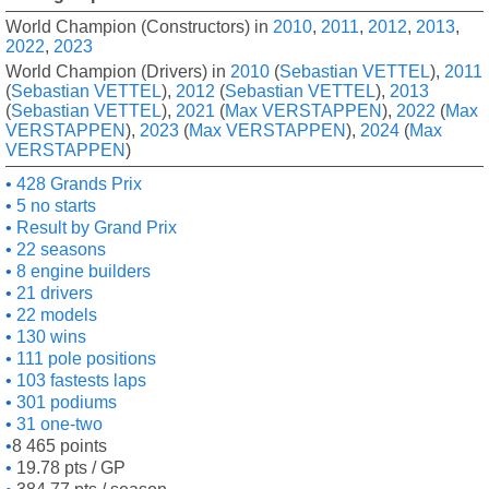
World Champion (Constructors) in
2010
,
2011
,
2012
,
2013
,
2022
,
2023
World Champion (Drivers) in
2010
(
Sebastian VETTEL
),
2011
(
Sebastian VETTEL
),
2012
(
Sebastian VETTEL
),
2013
(
Sebastian VETTEL
),
2021
(
Max VERSTAPPEN
),
2022
(
Max
VERSTAPPEN
),
2023
(
Max VERSTAPPEN
),
2024
(
Max
VERSTAPPEN
)
428 Grands Prix
5 no starts
Result by Grand Prix
22 seasons
8 engine builders
21 drivers
22 models
130 wins
111 pole positions
103 fastests laps
301 podiums
31 one-two
8 465 points
19.78 pts / GP