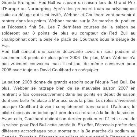
Grande-Bretagne, Red Bull va sauver sa saison lors du Grand Prix
d'Europe au Nurburgring. Après des premiers tours cataclysmiques
suite au déluge qui s'est invité, Webber et Coulthard vont parvenir à
rentrer dans les points. Webber monte sur la 3e marche du podium
et l'écossais finit 5e. Les 7 dernières courses de la saison se
solderont par 8 points de plus au compteur de Red Bull au
championnat dont la belle 4e place de Coulthard sous le déluge de
Fuji.
Red Bull conclut une saison décevante avec un seul podium et
seulement 8 points de plus qu'en 2006. De plus, Mark Webber n'a
pas vraiment convaincu mais il est tout de même conserver pour
2008 avec toujours David Coulthard en coéquipier.
La saison 2008 donne de grands espoirs pour l'écurie Red Bull. De
plus, Webber se rattrape bien de sa mauvaise saison 2007 en
rentrant 5 fois consécutivement dans les points en début de saison
dont une belle 4e place à Monaco sous la pluie. Les rôles s'inversent
puisque Coulthard devient complètement transparent. D'ailleurs, le
pilote écossais annonce qu'il prendra sa retraite à la fin de la saison.
Avant cela, Coulthard obtient son dernier podium en F1 et le seul de
la saison pour Red Bull cette année là. En effet, l'écossais profite des
différents accrochages pour monter sur la 3e marche du podium au