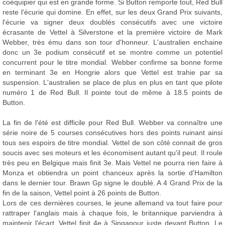
coéquipier qui est en grande forme. Si Button remporte tout, Red Bull
reste l'écurie qui domine. En effet, sur les deux Grand Prix suivants,
l'écurie va signer deux doublés consécutifs avec une victoire
écrasante de Vettel à Silverstone et la première victoire de Mark
Webber, très ému dans son tour d'honneur. L'australien enchaine
donc un 3e podium consécutif et se montre comme un potentiel
concurrent pour le titre mondial. Webber confirme sa bonne forme
en terminant 3e en Hongrie alors que Vettel est trahie par sa
suspension. L'australien se place de plus en plus en tant que pilote
numéro 1 de Red Bull. Il pointe tout de même à 18.5 points de
Button.
La fin de l'été est difficile pour Red Bull. Webber va connaître une
série noire de 5 courses consécutives hors des points ruinant ainsi
tous ses espoirs de titre mondial. Vettel de son côté connait de gros
soucis avec ses moteurs et les économisent autant qu'il peut. Il roule
très peu en Belgique mais finit 3e. Mais Vettel ne pourra rien faire à
Monza et obtiendra un point chanceux après la sortie d'Hamilton
dans le dernier tour. Brawn Gp signe le doublé. A 4 Grand Prix de la
fin de la saison, Vettel point à 26 points de Button.
Lors de ces dernières courses, le jeune allemand va tout faire pour
rattraper l'anglais mais à chaque fois, le britannique parviendra à
maintenir l'écart. Vettel finit 4e à Singapour juste devant Button. Le