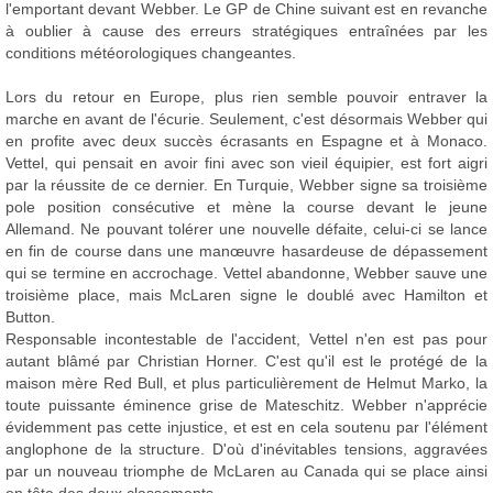
l'emportant devant Webber. Le GP de Chine suivant est en revanche
à oublier à cause des erreurs stratégiques entraînées par les
conditions météorologiques changeantes.
Lors du retour en Europe, plus rien semble pouvoir entraver la
marche en avant de l'écurie. Seulement, c'est désormais Webber qui
en profite avec deux succès écrasants en Espagne et à Monaco.
Vettel, qui pensait en avoir fini avec son vieil équipier, est fort aigri
par la réussite de ce dernier. En Turquie, Webber signe sa troisième
pole position consécutive et mène la course devant le jeune
Allemand. Ne pouvant tolérer une nouvelle défaite, celui-ci se lance
en fin de course dans une manœuvre hasardeuse de dépassement
qui se termine en accrochage. Vettel abandonne, Webber sauve une
troisième place, mais McLaren signe le doublé avec Hamilton et
Button.
Responsable incontestable de l'accident, Vettel n'en est pas pour
autant blâmé par Christian Horner. C'est qu'il est le protégé de la
maison mère Red Bull, et plus particulièrement de Helmut Marko, la
toute puissante éminence grise de Mateschitz. Webber n'apprécie
évidemment pas cette injustice, et est en cela soutenu par l'élément
anglophone de la structure. D'où d'inévitables tensions, aggravées
par un nouveau triomphe de McLaren au Canada qui se place ainsi