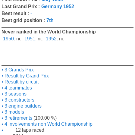
Last Grand Prix :
Germany 1952
Best result :
-
Best grid position :
7th
Never ranked in the World Championship
1950
:
nc
1951
:
nc
1952
:
nc
3 Grands Prix
Result by Grand Prix
Result by circuit
4 teammates
3 seasons
3 constructors
3 engine builders
3 models
3 retirements
(100.00 %)
4 involvements non World Championship
12 laps raced