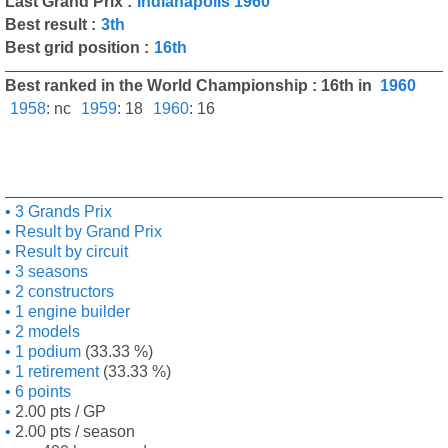
Last Grand Prix :
Indianapolis 1960
Best result :
3th
Best grid position :
16th
Best ranked in the World Championship : 16th in
1960
1958
:
nc
1959
:
18
1960
:
16
3 Grands Prix
Result by Grand Prix
Result by circuit
3 seasons
2 constructors
1 engine builder
2 models
1 podium
(33.33 %)
1 retirement
(33.33 %)
6 points
2.00 pts / GP
2.00 pts / season