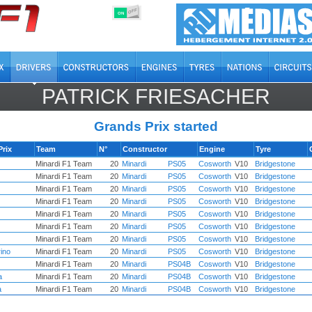
OFF
ON
PATRICK FRIESACHER
Grands Prix started
Prix
Team
N°
Constructor
Engine
Tyre
Minardi F1 Team
20
Minardi
PS05
Cosworth
V10
Bridgestone
Minardi F1 Team
20
Minardi
PS05
Cosworth
V10
Bridgestone
Minardi F1 Team
20
Minardi
PS05
Cosworth
V10
Bridgestone
Minardi F1 Team
20
Minardi
PS05
Cosworth
V10
Bridgestone
Minardi F1 Team
20
Minardi
PS05
Cosworth
V10
Bridgestone
Minardi F1 Team
20
Minardi
PS05
Cosworth
V10
Bridgestone
Minardi F1 Team
20
Minardi
PS05
Cosworth
V10
Bridgestone
ino
Minardi F1 Team
20
Minardi
PS05
Cosworth
V10
Bridgestone
Minardi F1 Team
20
Minardi
PS04B
Cosworth
V10
Bridgestone
a
Minardi F1 Team
20
Minardi
PS04B
Cosworth
V10
Bridgestone
a
Minardi F1 Team
20
Minardi
PS04B
Cosworth
V10
Bridgestone