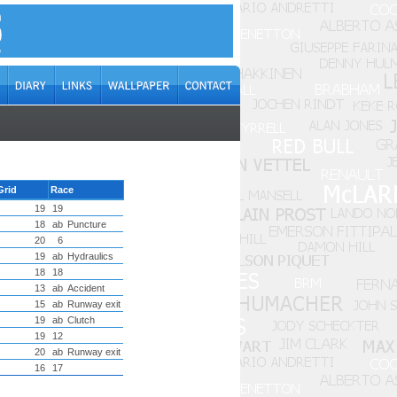
Grid
Race
19
19
18
ab
Puncture
20
6
19
ab
Hydraulics
18
18
13
ab
Accident
15
ab
Runway exit
19
ab
Clutch
19
12
20
ab
Runway exit
16
17