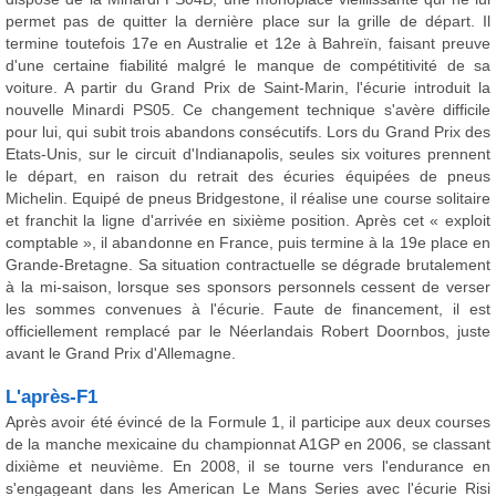
permet pas de quitter la dernière place sur la grille de départ. Il
termine toutefois 17e en Australie et 12e à Bahreïn, faisant preuve
d'une certaine fiabilité malgré le manque de compétitivité de sa
voiture. A partir du Grand Prix de Saint-Marin, l'écurie introduit la
nouvelle Minardi PS05. Ce changement technique s'avère difficile
pour lui, qui subit trois abandons consécutifs. Lors du Grand Prix des
Etats-Unis, sur le circuit d'Indianapolis, seules six voitures prennent
le départ, en raison du retrait des écuries équipées de pneus
Michelin. Equipé de pneus Bridgestone, il réalise une course solitaire
et franchit la ligne d'arrivée en sixième position. Après cet « exploit
comptable », il abandonne en France, puis termine à la 19e place en
Grande-Bretagne. Sa situation contractuelle se dégrade brutalement
à la mi-saison, lorsque ses sponsors personnels cessent de verser
les sommes convenues à l'écurie. Faute de financement, il est
officiellement remplacé par le Néerlandais Robert Doornbos, juste
avant le Grand Prix d'Allemagne.
L'après-F1
Après avoir été évincé de la Formule 1, il participe aux deux courses
de la manche mexicaine du championnat A1GP en 2006, se classant
dixième et neuvième. En 2008, il se tourne vers l'endurance en
s'engageant dans les American Le Mans Series avec l'écurie Risi