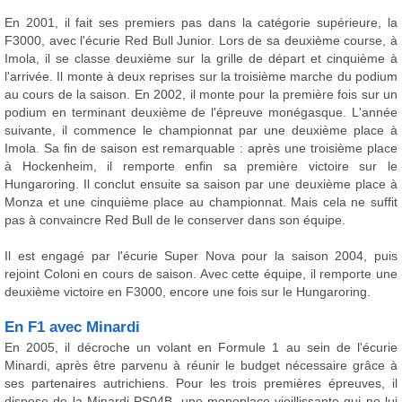
En 2001, il fait ses premiers pas dans la catégorie supérieure, la
F3000, avec l'écurie Red Bull Junior. Lors de sa deuxième course, à
Imola, il se classe deuxième sur la grille de départ et cinquième à
l'arrivée. Il monte à deux reprises sur la troisième marche du podium
au cours de la saison. En 2002, il monte pour la première fois sur un
podium en terminant deuxième de l'épreuve monégasque. L'année
suivante, il commence le championnat par une deuxième place à
Imola. Sa fin de saison est remarquable : après une troisième place
à Hockenheim, il remporte enfin sa première victoire sur le
Hungaroring. Il conclut ensuite sa saison par une deuxième place à
Monza et une cinquième place au championnat. Mais cela ne suffit
pas à convaincre Red Bull de le conserver dans son équipe.
Il est engagé par l'écurie Super Nova pour la saison 2004, puis
rejoint Coloni en cours de saison. Avec cette équipe, il remporte une
deuxième victoire en F3000, encore une fois sur le Hungaroring.
En F1 avec Minardi
En 2005, il décroche un volant en Formule 1 au sein de l'écurie
Minardi, après être parvenu à réunir le budget nécessaire grâce à
ses partenaires autrichiens. Pour les trois premières épreuves, il
dispose de la Minardi PS04B, une monoplace vieillissante qui ne lui