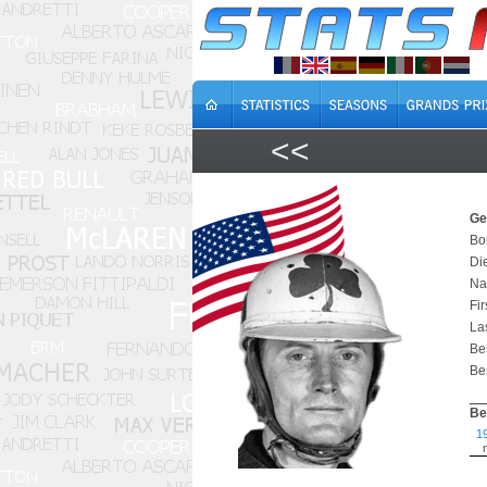
<<
Ge
Bo
Die
Na
Fir
Las
Bes
Bes
Be
1