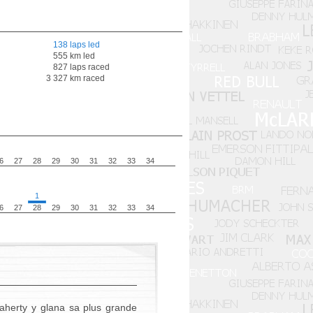
138 laps led
555 km led
827 laps raced
3 327 km raced
6
27
28
29
30
31
32
33
34
1
6
27
28
29
30
31
32
33
34
aherty y glana sa plus grande