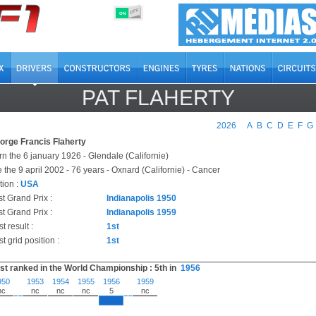
OFF
ON
PAT FLAHERTY
2026
A
B
C
D
E
F
G
orge Francis Flaherty
rn the 6 january 1926 - Glendale (Californie)
 the 9 april 2002 - 76 years - Oxnard (Californie) - Cancer
tion :
USA
st Grand Prix :
Indianapolis 1950
t Grand Prix :
Indianapolis 1959
t result :
1st
t grid position :
1st
st ranked in the World Championship : 5th in
1956
950
1953
1954
1955
1956
1959
nc
nc
nc
nc
5
nc