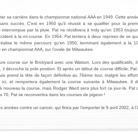
er sa carrière dans le championnat national AAA en 1949. Cette année-l
 sans succès. C'est en 1950 qu'il réussit à se qualifier pour la prem
nterrompue par la pluie. Pat ne récidivera à Indy qu'en 1953 toujours
dent à la mi-course. En 1954, Pat tentera à deux reprises de se qual
 réalise le même parcours qu'en 1950, terminant également à la 1
 en championnat AAA, sur l'ovale de Milwaukee.
ure course sur le Brickyard avec une Watson. Lors des qualificatifs, il
il décroche la pole position. Et après un début de course difficile, Pat
uis prend la tête de façon définitive au 76ème tour, malgré les effo
e ici, et remportera également la course suivante à Milwaukee. Il d
à nouveau la course, mais Rodger Ward sera plus fort ce jour-là. Pat
es 70, Pat se reconvertira dans les courses de pigeon !
es années contre un cancer, qui finira par l'emporter le 9 avril 2002, à l