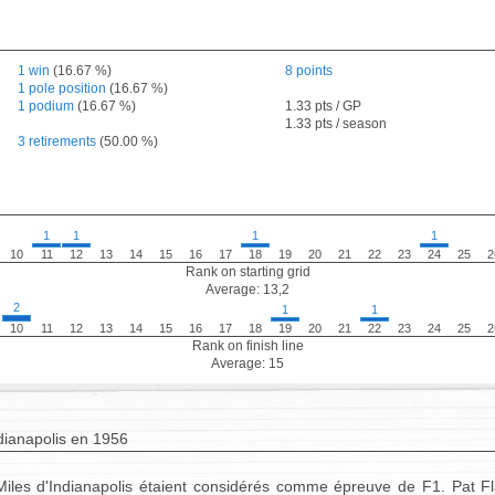
1 win
(16.67 %)
8 points
1 pole position
(16.67 %)
1 podium
(16.67 %)
1.33 pts / GP
1.33 pts / season
3 retirements
(50.00 %)
1
1
1
1
10
11
12
13
14
15
16
17
18
19
20
21
22
23
24
25
2
Rank on starting grid
Average: 13,2
2
1
1
10
11
12
13
14
15
16
17
18
19
20
21
22
23
24
25
2
Rank on finish line
Average: 15
dianapolis en 1956
Miles d'Indianapolis étaient considérés comme épreuve de F1. Pat Fl