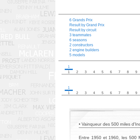
6 Grands Prix
Result by Grand Prix
Result by circuit
3 teammates
6 seasons
2 constructors
2 engine builders
5 models
1
1
2
3
4
5
6
7
8
9
1
1
2
3
4
5
6
7
8
9
• Vainqueur des 500 miles d'In
Entre 1950 et 1960, les 500 