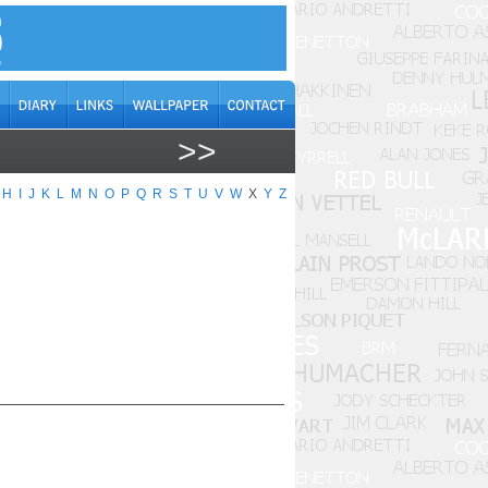
>>
H
I
J
K
L
M
N
O
P
Q
R
S
T
U
V
W
X
Y
Z