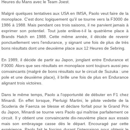
Heures du Mans avec le Team Joest.
Malgré quelques tentatives aux USA en IMSA, Paolo veut faire de la
monoplace. C'est donc logiquement qu'il se tourne vers la F3000 de
1986 à 1988. Mais pendant ces trois saisons, il ne parvient jamais à
exprimer son potentiel. Tout juste enlève-t-il la quatrième place à
Brands Hatch en 1988. Cette même année, il décide de revenir
ponctuellement vers l'endurance, y signant une fois de plus de très
bons résultats dont une deuxième place aux 12 Heures de Sebring.
En 1989, il décide de partir au Japon, jonglant entre Endurance et
F3000. Alors que ses résultats en monoplace sont toujours aussi peu
convaincants (malgré de bons résultats sur le circuit de Suzuka : une
pole et une deuxième place), il brille une fois de plus en Endurance
alignant trois victoires.
Dans le même temps, Paolo a l'opportunité de débuter en F1 chez
Minardi. En effet lorsque, Pierluigi Martini, le pilote vedette de la
Scuderia de Faenza se blesse et déclare forfait pour le Grand Prix
du Japon, Minardi se tourne vers Paolo qui maîtrise parfaitement ce
circuit. Il y obtient une convaincante dix-neuvième place aux essais
mais son embrayage casse dès le départ. Encouragé par cette
expérience, Paolo fait le forcing durant l'intersaison pour obtenir le