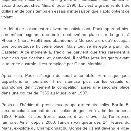
second baquet chez Minardi pour 1990. Et c'est à grand renfort de
dollars et de bons temps en essais d'intersaison que Paolo obtient ce
volant.
Le début de saison est relativement satisfaisant, Paolo apprend bien
son métier, signant une belle quatorzième place sur la grille à
Phoenix (merci Pirelli) puis abandonne à Monaco alors qu'il occupait
une prometteuse huitième place. Mais tout se dérègle à partir du
Castellet. A ce moment-là, Paolo ne parvient que très rarement à
sortir des qualifications, et, démotivé, il préfère jeter les gants avant
la tournée australe; Il est remplacé par Gianni Morbidelli.
Après cela, Paolo s'éloigne du sport automobile. Hormis quelques
apparitions en tourisme, il ne s'amuse plus sur les circuits et
abandonne définitivement la compétition après une seconde place
dans une course de F355 au Mugello en 1997.
Paolo est l'héritier du prestigieux groupe alimentaire italien Barilla. Et
lorsque celui-ci connaît des difficultés de gestion à la fin des années
1990, Paolo et ses frères accourent au chevet de l'entreprise
familiale. Ainsi, depuis 2000, l'ancien vainqueur des 24 Heures du
Mans, ex-pilote du Championnat du Monde de F1 est devenu le vice-