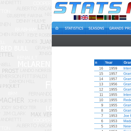
n
Year
Gran
16
1959
Inte
15
1957
Gran
14
1957
Gran
13
1956
Gran
12
1955
Gran
11
1955
Inte
10
1955
Rede
9
1955
Gran
8
1955
Gran
7
1953
Joe 
6
1953
Mad
5
1953
Newc