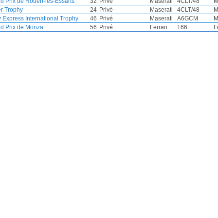
d Prix de Rouen-les-Essarts
32
Privé
Maserati
4CLT/48
M
er Trophy
24
Privé
Maserati
4CLT/48
M
y Express International Trophy
46
Privé
Maserati
A6GCM
M
d Prix de Monza
56
Privé
Ferrari
166
F