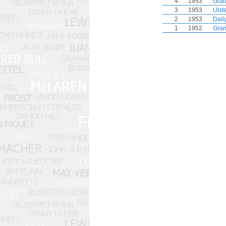
4
1953
Gran
3
1953
Ulst
2
1953
Dail
1
1952
Gran