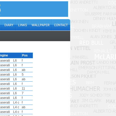
ngine
Pos
aserati
L6
f
aserati
L6
f
aserati
L6
ab
aserati
L6
5
aserati
L6
ab
aserati
L6
f
aserati
L6
11
aserati
L6
7
aserati
L6
f
aserati
L4 c
f
aserati
L4 c
ab
aserati
L4 c
f