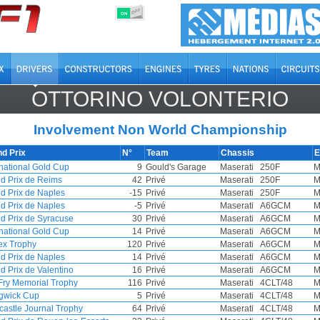
OFF
ON
OTTORINO VOLONTERIO
Involvement Non World Championship
d Prix
N°
Team
Chassis
E
rnational Gold Cup
9
Gould's Garage
Maserati
250F
M
d Prix de Reims
42
Privé
Maserati
250F
M
d Prix de Naples
-15
Privé
Maserati
250F
M
d Prix de Naples
-5
Privé
Maserati
A6GCM
M
d Prix de Syracuse
30
Privé
Maserati
A6GCM
M
rnational Gold Cup
14
Privé
Maserati
A6GCM
M
x Trophy
120
Privé
Maserati
A6GCM
M
d Prix de Naples
14
Privé
Maserati
A6GCM
M
d Prix de Valentino
16
Privé
Maserati
A6GCM
M
Fry Memorial Trophy
116
Privé
Maserati
4CLT/48
M
gwick Cup
5
Privé
Maserati
4CLT/48
M
astle Journal Trophy
64
Privé
Maserati
4CLT/48
M