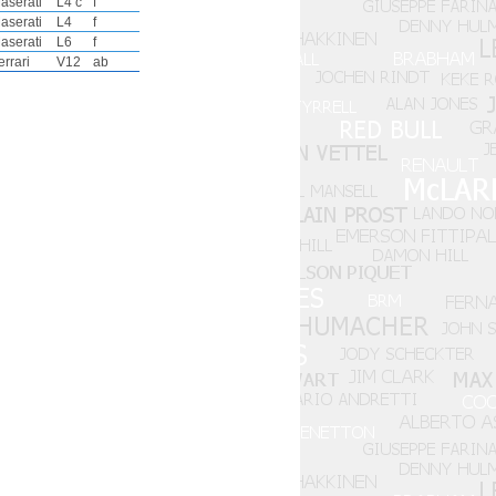
aserati
L4 c
f
aserati
L4
f
aserati
L6
f
errari
V12
ab