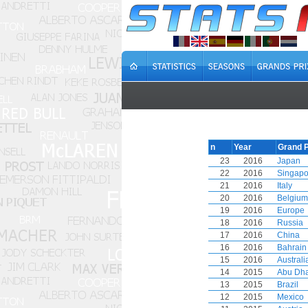
n
Year
Grand P
23
2016
Japan
22
2016
Singapo
21
2016
Italy
20
2016
Belgium
19
2016
Europe
18
2016
Russia
17
2016
China
16
2016
Bahrain
15
2016
Australi
14
2015
Abu Dha
13
2015
Brazil
12
2015
Mexico