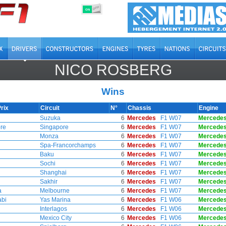
OFF
ON
NICO ROSBERG
Wins
rix
Circuit
N°
Chassis
Engine
Suzuka
6
Mercedes
F1 W07
Mercede
re
Singapore
6
Mercedes
F1 W07
Mercede
Monza
6
Mercedes
F1 W07
Mercede
Spa-Francorchamps
6
Mercedes
F1 W07
Mercede
Baku
6
Mercedes
F1 W07
Mercede
Sochi
6
Mercedes
F1 W07
Mercede
Shanghai
6
Mercedes
F1 W07
Mercede
Sakhir
6
Mercedes
F1 W07
Mercede
a
Melbourne
6
Mercedes
F1 W07
Mercede
bi
Yas Marina
6
Mercedes
F1 W06
Mercede
Interlagos
6
Mercedes
F1 W06
Mercede
Mexico City
6
Mercedes
F1 W06
Mercede