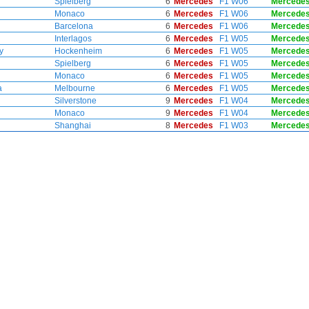
Spielberg
6
Mercedes
F1 W06
Mercede
Monaco
6
Mercedes
F1 W06
Mercede
Barcelona
6
Mercedes
F1 W06
Mercede
Interlagos
6
Mercedes
F1 W05
Mercede
y
Hockenheim
6
Mercedes
F1 W05
Mercede
Spielberg
6
Mercedes
F1 W05
Mercede
Monaco
6
Mercedes
F1 W05
Mercede
a
Melbourne
6
Mercedes
F1 W05
Mercede
Silverstone
9
Mercedes
F1 W04
Mercede
Monaco
9
Mercedes
F1 W04
Mercede
Shanghai
8
Mercedes
F1 W03
Mercede