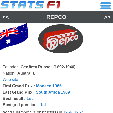
<<
REPCO
>>
Founder :
Geoffrey Russell (1892-1946)
Nation :
Australia
Web site
First Grand Prix :
Monaco 1966
Last Grand Prix :
South Africa 1969
Best result :
1st
Best grid position :
1st
World Champion (Constructors) in
1966
,
1967