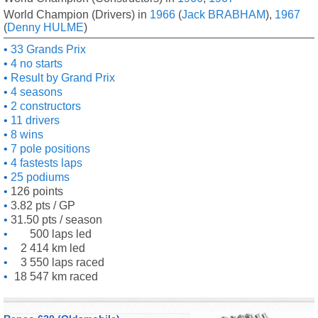
World Champion (Drivers) in
1966
(
Jack BRABHAM
),
1967
(
Denny HULME
)
33 Grands Prix
4 no starts
Result by Grand Prix
4 seasons
2 constructors
11 drivers
8 wins
7 pole positions
4 fastests laps
25 podiums
126 points
3.82 pts / GP
31.50 pts / season
500 laps led
2 414 km led
3 550 laps raced
18 547 km raced