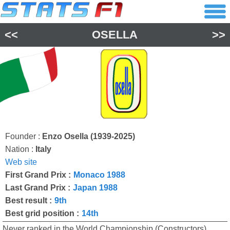
<<
OSELLA
>>
Founder :
Enzo Osella (1939-2025)
Nation :
Italy
Web site
First Grand Prix :
Monaco 1988
Last Grand Prix :
Japan 1988
Best result :
9th
Best grid position :
14th
Never ranked in the World Championship (Constructors)