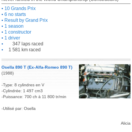
10 Grands Prix
6 no starts
Result by Grand Prix
1 season
1 constructor
1 driver
347 laps raced
1 581 km raced
Osella 890 T (Ex-Alfa-Romeo 890 T)
(1988)
-Type: 8 cylindres en V
-Cylindrée: 1 497 cm3
-Puissance: 700 ch à 11 800 tr/min
-Utilisé par: Osella
Alicia