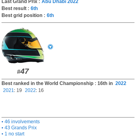
Last Grand Prix :
Abu Dhabi 2022
Best result :
6th
Best grid position :
6th
47
#
Best ranked in the World Championship : 16th in
2022
2021
:
19
2022
:
16
46 involvements
43 Grands Prix
1 no start