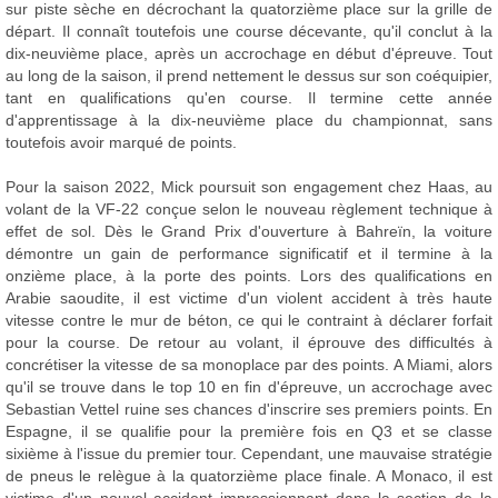
sur piste sèche en décrochant la quatorzième place sur la grille de
départ. Il connaît toutefois une course décevante, qu'il conclut à la
dix-neuvième place, après un accrochage en début d'épreuve. Tout
au long de la saison, il prend nettement le dessus sur son coéquipier,
tant en qualifications qu'en course. Il termine cette année
d'apprentissage à la dix-neuvième place du championnat, sans
toutefois avoir marqué de points.
Pour la saison 2022, Mick poursuit son engagement chez Haas, au
volant de la VF-22 conçue selon le nouveau règlement technique à
effet de sol. Dès le Grand Prix d'ouverture à Bahreïn, la voiture
démontre un gain de performance significatif et il termine à la
onzième place, à la porte des points. Lors des qualifications en
Arabie saoudite, il est victime d'un violent accident à très haute
vitesse contre le mur de béton, ce qui le contraint à déclarer forfait
pour la course. De retour au volant, il éprouve des difficultés à
concrétiser la vitesse de sa monoplace par des points. A Miami, alors
qu'il se trouve dans le top 10 en fin d'épreuve, un accrochage avec
Sebastian Vettel ruine ses chances d'inscrire ses premiers points. En
Espagne, il se qualifie pour la première fois en Q3 et se classe
sixième à l'issue du premier tour. Cependant, une mauvaise stratégie
de pneus le relègue à la quatorzième place finale. A Monaco, il est