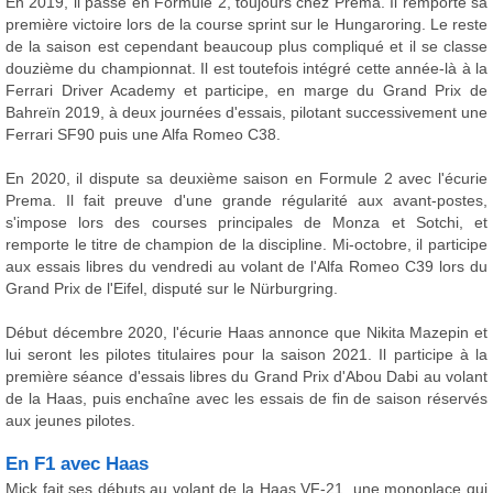
En 2019, il passe en Formule 2, toujours chez Prema. Il remporte sa
première victoire lors de la course sprint sur le Hungaroring. Le reste
de la saison est cependant beaucoup plus compliqué et il se classe
douzième du championnat. Il est toutefois intégré cette année-là à la
Ferrari Driver Academy et participe, en marge du Grand Prix de
Bahreïn 2019, à deux journées d'essais, pilotant successivement une
Ferrari SF90 puis une Alfa Romeo C38.
En 2020, il dispute sa deuxième saison en Formule 2 avec l'écurie
Prema. Il fait preuve d'une grande régularité aux avant-postes,
s'impose lors des courses principales de Monza et Sotchi, et
remporte le titre de champion de la discipline. Mi-octobre, il participe
aux essais libres du vendredi au volant de l'Alfa Romeo C39 lors du
Grand Prix de l'Eifel, disputé sur le Nürburgring.
Début décembre 2020, l'écurie Haas annonce que Nikita Mazepin et
lui seront les pilotes titulaires pour la saison 2021. Il participe à la
première séance d'essais libres du Grand Prix d'Abou Dabi au volant
de la Haas, puis enchaîne avec les essais de fin de saison réservés
aux jeunes pilotes.
En F1 avec Haas
Mick fait ses débuts au volant de la Haas VF-21, une monoplace qui