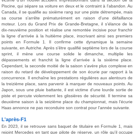
victime d'un nouvel accident impressionnant dans la section de la
Piscine, qui sépare sa voiture en deux et le contraint à l'abandon. Au
Canada, il se qualifie au sixième rang sur une piste détrempée, mais
sa course s'arrête prématurément en raison d'une défaillance
moteur. Lors du Grand Prix de Grande-Bretagne, il s'élance de la
dix-neuvième position et réalise une remontée incisive pour franchir
la ligne d'arrivée à la huitième place, inscrivant ainsi ses premiers
points en Formule 1. Il confirme cette dynamique la semaine
suivante, en Autriche. Après s'être qualifié septième lors de la course
sprint, il mène une course solide le dimanche, multiplie les
dépassements et franchit la ligne d'arrivée à la sixième place.
Cependant, la seconde moitié de la saison s'avère plus complexe en
raison du retard de développement de son écurie par rapport à la
concurrence. Il enchaîne les prestations régulières aux alentours de
la treizième place, sans parvenir à marquer de nouveaux points. Au
Japon, sous une pluie battante, il est victime d'une lourde sortie de
piste et percute violemment les glissières de sécurité. Il termine sa
deuxième saison à la seizième place du championnat, mais l'écurie
Haas annonce ne pas reconduire son contrat pour l'année suivante.
L'après-F1
En 2023, il se retrouve sans baquet de titulaire en Formule 1, mais
rejoint Mercedes en tant que pilote de réserve, un rôle qu'il occupe