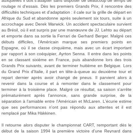
auxquelles il doit s'adapter sans disposer de beaucoup de temps de
roulage ni d'essais. Dès les premiers Grands Prix, il rencontre des
difficultés techniques et d'adaptation : il cale sur la grille de départ en
Afrique du Sud et abandonne après seulement six tours, suite à un
accrochage avec Derek Warwick. Un accident spectaculaire survient
au Brésil, où il est surpris par une manœuvre de JJ. Lehto au départ
et emporte dans sa sortie la Ferrari de Gerhard Berger. Malgré ces
débuts difficiles, l'Américain marque ses premiers points en
Espagne, où il se classe cinquième, mais avec un écart important
par rapport à son coéquipier, Ayrton Senna. Il entre dans les points
en se classant sixième en France, puis abandonne lors des trois
Grands Prix suivants, avant de terminer huitième en Belgique. Lors
du Grand Prix d'Italie, il part en tête-à-queue au deuxième tour et
repart dernier après avoir changé de pneus. Il parvient alors à
revenir dans la course et à remonter dans le classement pour
terminer à la troisième place. Malgré ce résultat, sa saison s'arrête
prématurément après l'annonce, sans grande surprise, de la
séparation à l'amiable entre l'Américain et McLaren. L'écurie estime
que ses performances n'ont pas répondu aux attentes et il est
remplacé par Mika Häkkinen.
Il retourne alors disputer le championnat CART, remportant dès le
début de la saison 1994 la première victoire d'une Reynard dans