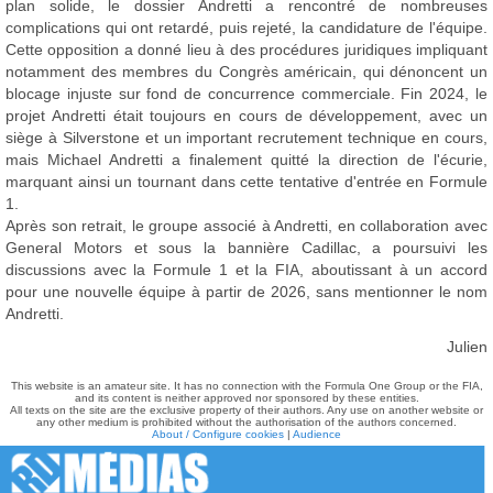
plan solide, le dossier Andretti a rencontré de nombreuses
complications qui ont retardé, puis rejeté, la candidature de l'équipe.
Cette opposition a donné lieu à des procédures juridiques impliquant
notamment des membres du Congrès américain, qui dénoncent un
blocage injuste sur fond de concurrence commerciale. Fin 2024, le
projet Andretti était toujours en cours de développement, avec un
siège à Silverstone et un important recrutement technique en cours,
mais Michael Andretti a finalement quitté la direction de l'écurie,
marquant ainsi un tournant dans cette tentative d'entrée en Formule
1.
Après son retrait, le groupe associé à Andretti, en collaboration avec
General Motors et sous la bannière Cadillac, a poursuivi les
discussions avec la Formule 1 et la FIA, aboutissant à un accord
pour une nouvelle équipe à partir de 2026, sans mentionner le nom
Andretti.
Julien
This website is an amateur site. It has no connection with the Formula One Group or the FIA,
and its content is neither approved nor sponsored by these entities.
All texts on the site are the exclusive property of their authors. Any use on another website or
any other medium is prohibited without the authorisation of the authors concerned.
About / Configure cookies
|
Audience