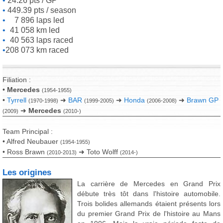
24.26 pts / GP
449.39 pts / season
7 896 laps led
41 058 km led
40 563 laps raced
208 073 km raced
Filiation :
•
Mercedes
(1954-1955)
•
Tyrrell
➜
BAR
➜
Honda
➜
Brawn GP
(1970-1998)
(1999-2005)
(2006-2008)
➜
Mercedes
(2009)
(2010-)
Team Principal :
• Alfred Neubauer
(1954-1955)
• Ross Brawn
➜ Toto Wolff
(2010-2013)
(2014-)
Les origines
La carrière de Mercedes en Grand Prix
débute très tôt dans l'histoire automobile.
Trois bolides allemands étaient présents lors
du premier Grand Prix de l'histoire au Mans