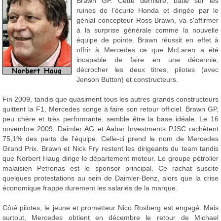
Brawn GP. Cette dernière, bâtie sur les
ruines de l'écurie Honda et dirigée par le
génial concepteur Ross Brawn, va s'affirmer
à la surprise générale comme la nouvelle
équipe de pointe. Brawn réussit en effet à
offrir à Mercedes ce que McLaren a été
incapable de faire en une décennie,
décrocher les deux titres, pilotes (avec
Jenson Button) et constructeurs.
Fin 2009, tandis que quasiment tous les autres grands constructeurs
quittent la F1, Mercedes songe à faire son retour officiel. Brawn GP,
peu chère et très performante, semble être la base idéale. Le 16
novembre 2009, Daimler AG et Aabar Investments PJSC rachètent
75,1% des parts de l'équipe. Celle-ci prend le nom de Mercedes
Grand Prix. Brawn et Nick Fry restent les dirigeants du team tandis
que Norbert Haug dirige le département moteur. Le groupe pétrolier
malaisien Petronas est le sponsor principal. Ce rachat suscite
quelques protestations au sein de Daimler-Benz, alors que la crise
économique frappe durement les salariés de la marque.
Côté pilotes, le jeune et prometteur Nico Rosberg est engagé. Mais
surtout, Mercedes obtient en décembre le retour de Michael