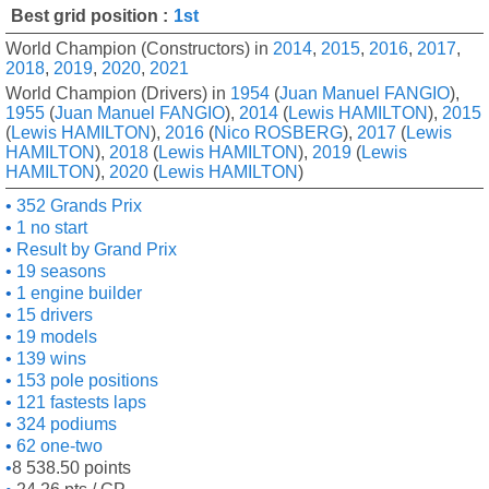
Best grid position :
1st
World Champion (Constructors) in
2014
,
2015
,
2016
,
2017
,
2018
,
2019
,
2020
,
2021
World Champion (Drivers) in
1954
(
Juan Manuel FANGIO
),
1955
(
Juan Manuel FANGIO
),
2014
(
Lewis HAMILTON
),
2015
(
Lewis HAMILTON
),
2016
(
Nico ROSBERG
),
2017
(
Lewis
HAMILTON
),
2018
(
Lewis HAMILTON
),
2019
(
Lewis
HAMILTON
),
2020
(
Lewis HAMILTON
)
352 Grands Prix
1 no start
Result by Grand Prix
19 seasons
1 engine builder
15 drivers
19 models
139 wins
153 pole positions
121 fastests laps
324 podiums
62 one-two
8 538.50 points