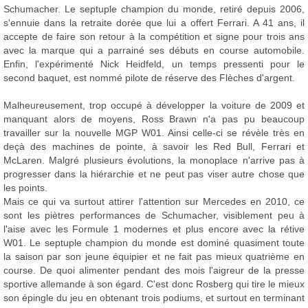
Schumacher. Le septuple champion du monde, retiré depuis 2006,
s'ennuie dans la retraite dorée que lui a offert Ferrari. A 41 ans, il
accepte de faire son retour à la compétition et signe pour trois ans
avec la marque qui a parrainé ses débuts en course automobile.
Enfin, l'expérimenté Nick Heidfeld, un temps pressenti pour le
second baquet, est nommé pilote de réserve des Flèches d'argent.
Malheureusement, trop occupé à développer la voiture de 2009 et
manquant alors de moyens, Ross Brawn n'a pas pu beaucoup
travailler sur la nouvelle MGP W01. Ainsi celle-ci se révèle très en
deçà des machines de pointe, à savoir les Red Bull, Ferrari et
McLaren. Malgré plusieurs évolutions, la monoplace n'arrive pas à
progresser dans la hiérarchie et ne peut pas viser autre chose que
les points.
Mais ce qui va surtout attirer l'attention sur Mercedes en 2010, ce
sont les piètres performances de Schumacher, visiblement peu à
l'aise avec les Formule 1 modernes et plus encore avec la rétive
W01. Le septuple champion du monde est dominé quasiment toute
la saison par son jeune équipier et ne fait pas mieux quatrième en
course. De quoi alimenter pendant des mois l'aigreur de la presse
sportive allemande à son égard. C'est donc Rosberg qui tire le mieux
son épingle du jeu en obtenant trois podiums, et surtout en terminant