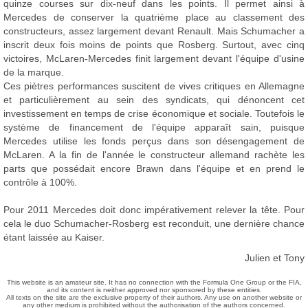
quinze courses sur dix-neuf dans les points. Il permet ainsi à
Mercedes de conserver la quatrième place au classement des
constructeurs, assez largement devant Renault. Mais Schumacher a
inscrit deux fois moins de points que Rosberg. Surtout, avec cinq
victoires, McLaren-Mercedes finit largement devant l'équipe d'usine
de la marque.
Ces piètres performances suscitent de vives critiques en Allemagne
et particulièrement au sein des syndicats, qui dénoncent cet
investissement en temps de crise économique et sociale. Toutefois le
système de financement de l'équipe apparaît sain, puisque
Mercedes utilise les fonds perçus dans son désengagement de
McLaren. A la fin de l'année le constructeur allemand rachète les
parts que possédait encore Brawn dans l'équipe et en prend le
contrôle à 100%.
Pour 2011 Mercedes doit donc impérativement relever la tête. Pour
cela le duo Schumacher-Rosberg est reconduit, une dernière chance
étant laissée au Kaiser.
Julien et Tony
This website is an amateur site. It has no connection with the Formula One Group or the FIA,
and its content is neither approved nor sponsored by these entities.
All texts on the site are the exclusive property of their authors. Any use on another website or
any other medium is prohibited without the authorisation of the authors concerned.