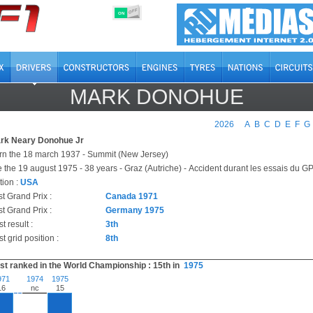
OFF
ON
MARK DONOHUE
2026
A
B
C
D
E
F
G
rk Neary Donohue Jr
rn the 18 march 1937 - Summit (New Jersey)
e the 19 august 1975 - 38 years - Graz (Autriche) - Accident durant les essais du GP
tion :
USA
st Grand Prix :
Canada 1971
t Grand Prix :
Germany 1975
t result :
3th
t grid position :
8th
st ranked in the World Championship : 15th in
1975
971
1974
1975
16
nc
15