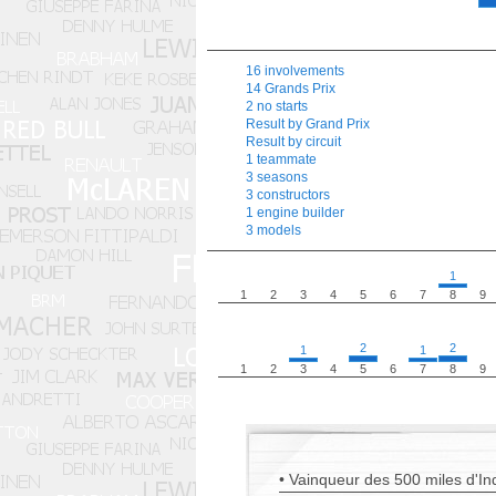
16 involvements
14 Grands Prix
2 no starts
Result by Grand Prix
Result by circuit
1 teammate
3 seasons
3 constructors
1 engine builder
3 models
1
1
2
3
4
5
6
7
8
9
2
2
1
1
1
2
3
4
5
6
7
8
9
• Vainqueur des 500 miles d'In