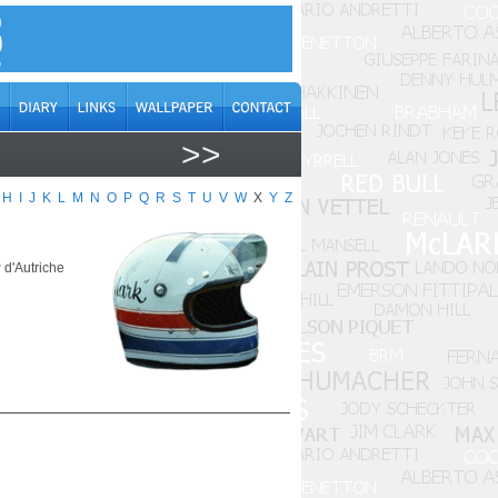
>>
H
I
J
K
L
M
N
O
P
Q
R
S
T
U
V
W
X
Y
Z
 d'Autriche