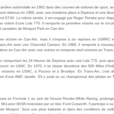
rière automobile en 1962 dans des courses de voitures de sport, ave
fs sont obtenus en 1966, avec une troisième place à Daytona et une de
Ford GT40. La même année, il est engagé par Roger Penske pour disp
volant d'une Lola T70. Il remporte sa première victoire sur le circ
uit canadien de Mosport Park en Can-Am.
e victoire en Can-Am, mais il s'impose à six reprises en USRRC et 
 Trans-Am avec une Chevrolet Camaro. En 1968, il remporte à nouv
oisième en Can-Am avec une victoire et remporte neuf victoires en Trans
 remportant les 24 Heures de Daytona avec une Lola T70, puis ajout
rir en USAC. En 1970, il se classe deuxième des 500 Miles d'Indian
victoires en USAC, à Pocono et à Brooklyn. En Trans-Am, c'est de 
ant d'une AMC Javelin. S'il y avait eu un championnat des pilotes en 
buts en Formule 1 au sein de l'écurie Penske-White Racing, prolongea
e McLaren M19A motorisée par un bloc Ford Cosworth. Il participe à sa
 de Mosport. Sous une pluie battante et dans des conditions de visibili