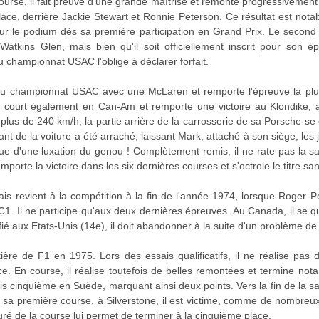
ourse, il fait preuve d'une grande maîtrise et remonte progressivement da
place, derrière Jackie Stewart et Ronnie Peterson. Ce résultat est notabl
 sur le podium dès sa première participation en Grand Prix. Le secon
atkins Glen, mais bien qu'il soit officiellement inscrit pour son ép
 championnat USAC l'oblige à déclarer forfait.
e au championnat USAC avec une McLaren et remporte l'épreuve la plus
 Il court également en Can-Am et remporte une victoire au Klondike, a
A plus de 240 km/h, la partie arrière de la carrosserie de sa Porsche se 
vant de la voiture a été arraché, laissant Mark, attaché à son siège, les
que d'une luxation du genou ! Complètement remis, il ne rate pas la 
mporte la victoire dans les six dernières courses et s'octroie le titre sans
mais revient à la compétition à la fin de l'année 1974, lorsque Roger P
. Il ne participe qu'aux deux dernières épreuves. Au Canada, il se qual
ié aux Etats-Unis (14e), il doit abandonner à la suite d'un problème d
tière de F1 en 1975. Lors des essais qualificatifs, il ne réalise pa
ce. En course, il réalise toutefois de belles remontées et termine n
is cinquième en Suède, marquant ainsi deux points. Vers la fin de la sa
sa première course, à Silverstone, il est victime, comme de nombreux
turé de la course lui permet de terminer à la cinquième place.