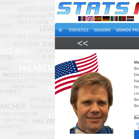
<<
Ma
Bo
Di
Na
Fir
Las
Bes
Bes
Be
1