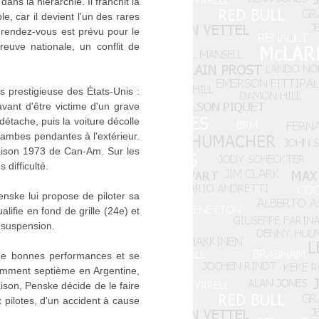
ns la hiérarchie. Il franchit la
e, car il devient l'un des rares
d rendez-vous est prévu pour le
reuve nationale, un conflit de
 prestigieuse des États-Unis :
vant d'être victime d'un grave
détache, puis la voiture décolle
 jambes pendantes à l'extérieur.
saison 1973 de Can-Am. Sur les
 difficulté.
enske lui propose de piloter sa
ifie en fond de grille (24e) et
e suspension.
s de bonnes performances et se
otamment septième en Argentine,
ison, Penske décide de le faire
 pilotes, d'un accident à cause