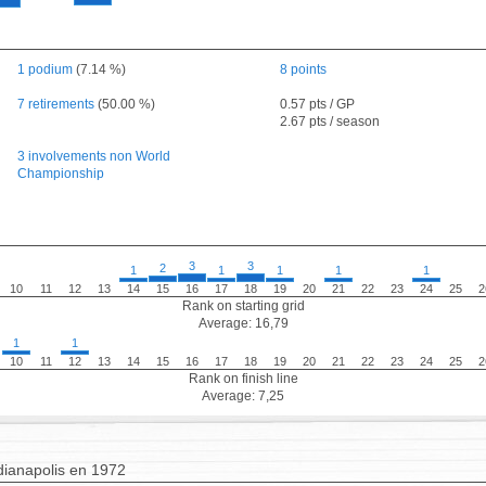
1 podium
(7.14 %)
8 points
7 retirements
(50.00 %)
0.57 pts / GP
2.67 pts / season
3 involvements non World
Championship
3
3
2
1
1
1
1
1
10
11
12
13
14
15
16
17
18
19
20
21
22
23
24
25
2
Rank on starting grid
Average: 16,79
1
1
10
11
12
13
14
15
16
17
18
19
20
21
22
23
24
25
2
Rank on finish line
Average: 7,25
dianapolis en 1972