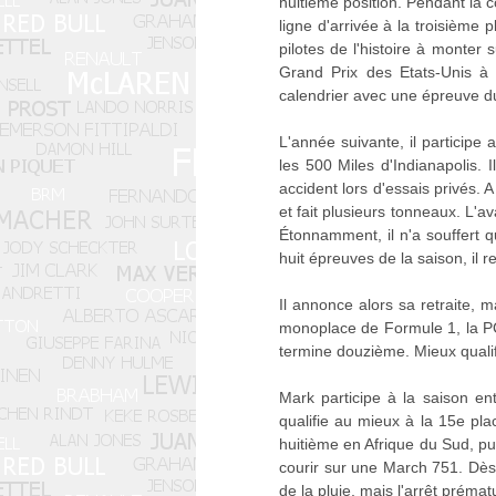
huitième position. Pendant la c
ligne d'arrivée à la troisième 
pilotes de l'histoire à monter
Grand Prix des Etats-Unis à W
calendrier avec une épreuve du
L'année suivante, il particip
les 500 Miles d'Indianapolis.
accident lors d'essais privés. 
et fait plusieurs tonneaux. L'a
Étonnamment, il n'a souffert 
huit épreuves de la saison, il re
Il annonce alors sa retraite, 
monoplace de Formule 1, la PC1
termine douzième. Mieux qualif
Mark participe à la saison en
qualifie au mieux à la 15e pla
huitième en Afrique du Sud, pu
courir sur une March 751. Dès 
de la pluie, mais l'arrêt préma