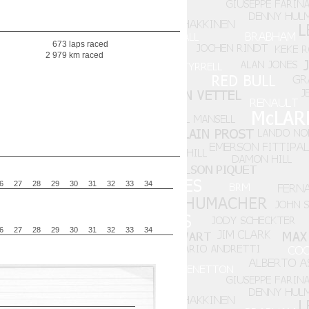
673 laps raced
2 979 km raced
6
27
28
29
30
31
32
33
34
6
27
28
29
30
31
32
33
34