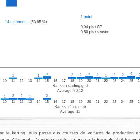
1 point
14 retirements
(53.85 %)
0.04 pts / GP
0.50 pts / season
4
3
3
2
2
2
2
2
1
1
1
10
11
12
13
14
15
16
17
18
19
20
21
22
23
24
25
2
Rank on starting grid
Average: 20,12
2
2
2
1
1
10
11
12
13
14
15
16
17
18
19
20
21
22
23
24
25
2
Rank on finish line
Average: 11
 le karting, puis passe aux courses de voitures de production en
ne Alfasprint. L'année suivante, il passe à la Formule 3 et termin