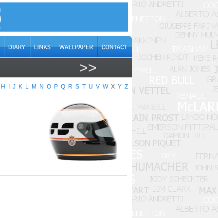
>>
H
I
J
K
L
M
N
O
P
Q
R
S
T
U
V
W
X
Y
Z