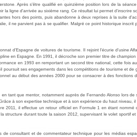
verstone. Après s'être qualifié en quinzième position lors de la séance d
ir la ligne d'arrivée au sixième rang. Ce résultat lui permet d'inscrire s
antes hors des points, puis abandonne à deux reprises à la suite d'a
ie, il ne parvient pas à se qualifier. Malgré ce point historique inscrit 
ionnat d'Espagne de voitures de tourisme. Il rejoint l'écurie d'usine A
cipline en Espagne. En 1991, il décroche son premier titre de champion
rformance en 1993 en remportant un second titre national, cette fois
il poursuit ses engagements dans les compétitions de tourisme et de 
sionnel au début des années 2000 pour se consacrer à des fonctions d
le en tant que mentor, notamment auprès de Fernando Alonso lors de 
râce à son expertise technique et à son expérience du haut niveau, il
re 2011, il effectue un retour officiel en Formule 1 en étant nommé d
a structure durant toute la saison 2012, supervisant le volet sportif et
ns de consultant et de commentateur technique pour les médias espa