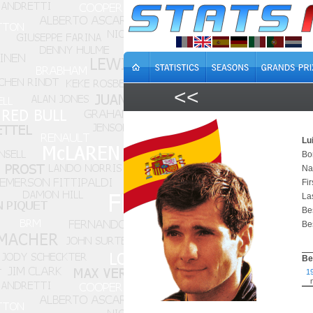
<<
Lu
Bo
Na
Fir
Las
Bes
Bes
Be
1