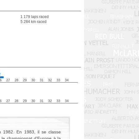
1 179 laps raced
5 284 km raced
2
6
27
28
29
30
31
32
33
34
6
27
28
29
30
31
32
33
34
 1982. En 1983, il se classe
e le championnat d'Europe à la