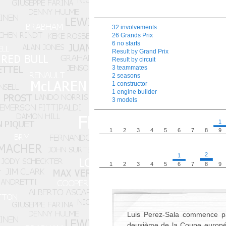
32 involvements
26 Grands Prix
6 no starts
Result by Grand Prix
Result by circuit
3 teammates
2 seasons
1 constructor
1 engine builder
3 models
1
1
2
3
4
5
6
7
8
9
2
1
1
2
3
4
5
6
7
8
9
Luis Perez-Sala commence par
deuxième de la Coupe européen