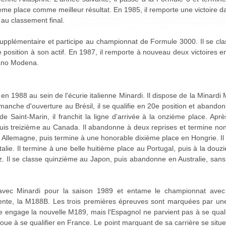
ème place comme meilleur résultat. En 1985, il remporte une victoire 
 au classement final.
 supplémentaire et participe au championnat de Formule 3000. Il se c
e position à son actif. En 1987, il remporte à nouveau deux victoires
fano Modena.
 en 1988 au sein de l'écurie italienne Minardi. Il dispose de la Minar
anche d'ouverture au Brésil, il se qualifie en 20e position et abando
de Saint-Marin, il franchit la ligne d'arrivée à la onzième place. A
is treizième au Canada. Il abandonne à deux reprises et termine non
en Allemagne, puis termine à une honorable dixième place en Hongrie. I
alie. Il termine à une belle huitième place au Portugal, puis à la dou
rez. Il se classe quinzième au Japon, puis abandonne en Australie, san
avec Minardi pour la saison 1989 et entame le championnat avec
nte, la M188B. Les trois premières épreuves sont marquées par une 
ie engage la nouvelle M189, mais l'Espagnol ne parvient pas à se qual
houe à se qualifier en France. Le point marquant de sa carrière se situ