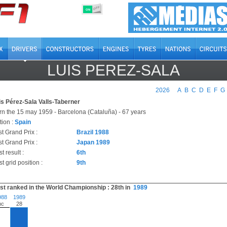
OFF
ON
LUIS PEREZ-SALA
2026
A
B
C
D
E
F
G
is Pérez-Sala Valls-Taberner
rn the 15 may 1959 - Barcelona (Cataluña) - 67 years
tion :
Spain
st Grand Prix :
Brazil 1988
t Grand Prix :
Japan 1989
t result :
6th
t grid position :
9th
st ranked in the World Championship : 28th in
1989
988
1989
nc
28