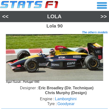
<<
LOLA
>>
Lola
90
The others models
Designer :
Eric Broadley (Dir. Technique)
Chris Murphy (Design)
Engine :
Lamborghini
Tyre :
Goodyear