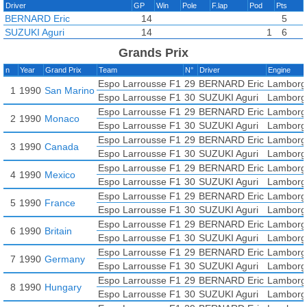
Driver
GP
Win
Pole
F.lap
Pod
Pts
BERNARD Eric
14
5
SUZUKI Aguri
14
1
6
Grands Prix
n
Year
Grand Prix
Team
N°
Driver
Engine
Espo Larrousse F1
29
BERNARD Eric
Lamborgh
1
1990
San Marino
Espo Larrousse F1
30
SUZUKI Aguri
Lamborgh
Espo Larrousse F1
29
BERNARD Eric
Lamborgh
2
1990
Monaco
Espo Larrousse F1
30
SUZUKI Aguri
Lamborgh
Espo Larrousse F1
29
BERNARD Eric
Lamborgh
3
1990
Canada
Espo Larrousse F1
30
SUZUKI Aguri
Lamborgh
Espo Larrousse F1
29
BERNARD Eric
Lamborgh
4
1990
Mexico
Espo Larrousse F1
30
SUZUKI Aguri
Lamborgh
Espo Larrousse F1
29
BERNARD Eric
Lamborgh
5
1990
France
Espo Larrousse F1
30
SUZUKI Aguri
Lamborgh
Espo Larrousse F1
29
BERNARD Eric
Lamborgh
6
1990
Britain
Espo Larrousse F1
30
SUZUKI Aguri
Lamborgh
Espo Larrousse F1
29
BERNARD Eric
Lamborgh
7
1990
Germany
Espo Larrousse F1
30
SUZUKI Aguri
Lamborgh
Espo Larrousse F1
29
BERNARD Eric
Lamborgh
8
1990
Hungary
Espo Larrousse F1
30
SUZUKI Aguri
Lamborgh