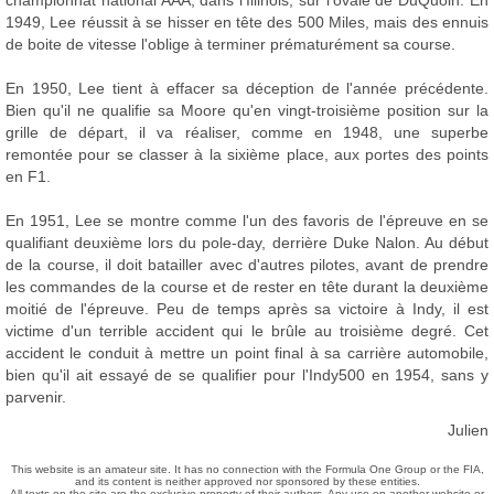
championnat national AAA, dans l'Illinois, sur l'ovale de DuQuoin. En
1949, Lee réussit à se hisser en tête des 500 Miles, mais des ennuis
de boite de vitesse l'oblige à terminer prématurément sa course.
En 1950, Lee tient à effacer sa déception de l'année précédente.
Bien qu'il ne qualifie sa Moore qu'en vingt-troisième position sur la
grille de départ, il va réaliser, comme en 1948, une superbe
remontée pour se classer à la sixième place, aux portes des points
en F1.
En 1951, Lee se montre comme l'un des favoris de l'épreuve en se
qualifiant deuxième lors du pole-day, derrière Duke Nalon. Au début
de la course, il doit batailler avec d'autres pilotes, avant de prendre
les commandes de la course et de rester en tête durant la deuxième
moitié de l'épreuve. Peu de temps après sa victoire à Indy, il est
victime d'un terrible accident qui le brûle au troisième degré. Cet
accident le conduit à mettre un point final à sa carrière automobile,
bien qu'il ait essayé de se qualifier pour l'Indy500 en 1954, sans y
parvenir.
Julien
This website is an amateur site. It has no connection with the Formula One Group or the FIA,
and its content is neither approved nor sponsored by these entities.
All texts on the site are the exclusive property of their authors. Any use on another website or