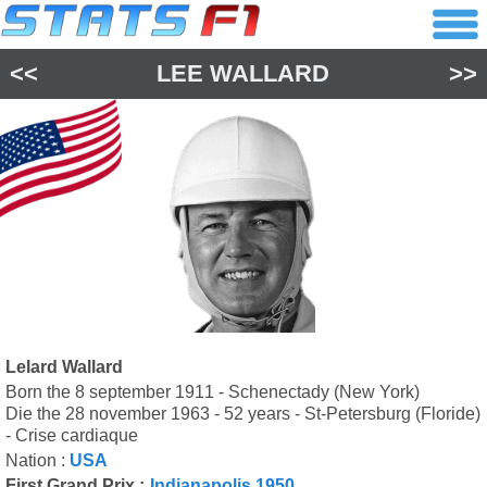
<<
LEE WALLARD
>>
Lelard Wallard
Born the 8 september 1911 - Schenectady (New York)
Die the 28 november 1963 - 52 years - St-Petersburg (Floride)
- Crise cardiaque
Nation :
USA
First Grand Prix :
Indianapolis 1950