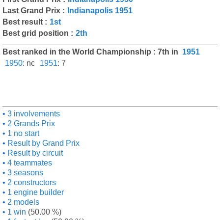
Last Grand Prix :
Indianapolis 1951
Best result :
1st
Best grid position :
2th
Best ranked in the World Championship : 7th in
1951
1950
:
nc
1951
:
7
3 involvements
2 Grands Prix
1 no start
Result by Grand Prix
Result by circuit
4 teammates
3 seasons
2 constructors
1 engine builder
2 models
1 win
(50.00 %)