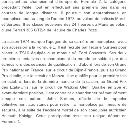
participant au championnat d'Europe de Formule 2, la catégorie
précédant l'élite, tout en effectuant ses premiers pas dans les
courses de longue distance. Il poursuit son apprentissage en
monoplace tout au long de l'année 1973, au volant de châssis March
et Surtees. Il se classe neuvième des 24 Heures du Mans au volant
d'une Ferrari 365 GTB/4 de l'écurie de Charles Pozzi.
La saison 1974 marque l'apogée de sa carrière en monoplace, avec
son accession à la Formule 1. Il est recruté par l'écurie Surtees pour
piloter la TS16 équipée d'un moteur V8 Ford Cosworth. Ses deux
premières tentatives en championnat du monde se soldent par des
échecs lors des séances de qualification : d'abord lors de son Grand
Prix national en France, sur le circuit de Dijon-Prenois, puis au Grand
Prix d'Italie, sur le circuit de Monza. Il se qualifie pour la première fois
en octobre, lors de la dernière manche de la saison, au Grand Prix
des Etats-Unis, sur le circuit de Watkins Glen. Qualifié en 26e et
avant-dernière position, il est contraint d'abandonner prématurément
lorsque son patron, John Surtees, décide de le rappeler
définitivement aux stands pour retirer la monoplace par mesure de
sécurité, à la suite de l'accident mortel de son coéquipier autrichien
Helmuth Koinigg. Cette participation reste son unique départ en
Formule 1.