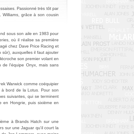
ossaises. Passionné très tôt par
1 Williams, grâce à son cousin
nd sous son aile en 1983 pour
ries, où il réalise sa première
ngagé chez Dave Price Racing et
sûr), auxquelles il faut ajouter
 décroche son premier volant en
n de l'équipe Onyx, mais sans
 Derek Warwick comme coéquipier
n à bord de la Lotus. Pour son
hes suivantes, qui se terminent
me en Hongrie, puis sixième en
uxième à Brands Hatch sur une
s sur une Jaguar qu'il court la