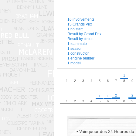
16 involvements
15 Grands Prix
1 no start
Result by Grand Prix
Result by circuit
1 teammate
1 season
1 constructor
1 engine builder
1 model
1
1
2
3
4
5
6
7
8
9
2
2
1
1
1
2
3
4
5
6
7
8
9
• Vainqueur des 24 Heures du