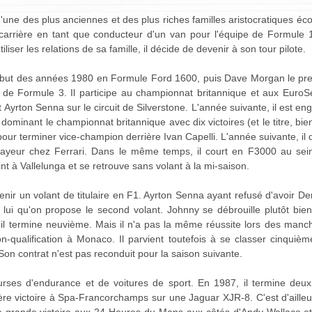
d'une des plus anciennes et des plus riches familles aristocratiques éc
carrière en tant que conducteur d'un van pour l'équipe de Formule 
liser les relations de sa famille, il décide de devenir à son tour pilote.
ébut des années 1980 en Formule Ford 1600, puis Dave Morgan le pre
 de Formule 3. Il participe au championnat britannique et aux EuroSe
Ayrton Senna sur le circuit de Silverstone. L'année suivante, il est e
dominant le championnat britannique avec dix victoires (et le titre, bien 
our terminer vice-champion derrière Ivan Capelli. L'année suivante, il
ssayeur chez Ferrari. Dans le même temps, il court en F3000 au sei
nt à Vallelunga et se retrouve sans volant à la mi-saison.
enir un volant de titulaire en F1. Ayrton Senna ayant refusé d'avoir
à lui qu'on propose le second volant. Johnny se débrouille plutôt bie
 il termine neuvième. Mais il n'a pas la même réussite lors des manc
qualification à Monaco. Il parvient toutefois à se classer cinquiè
. Son contrat n'est pas reconduit pour la saison suivante.
courses d'endurance et de voitures de sport. En 1987, il termine de
e victoire à Spa-Francorchamps sur une Jaguar XJR-8. C'est d'ailleur