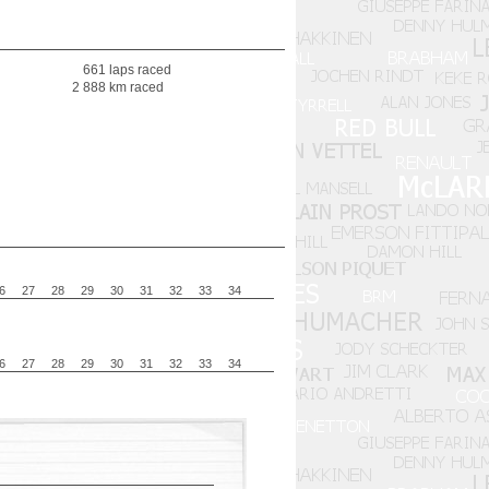
661 laps raced
2 888 km raced
6
27
28
29
30
31
32
33
34
6
27
28
29
30
31
32
33
34