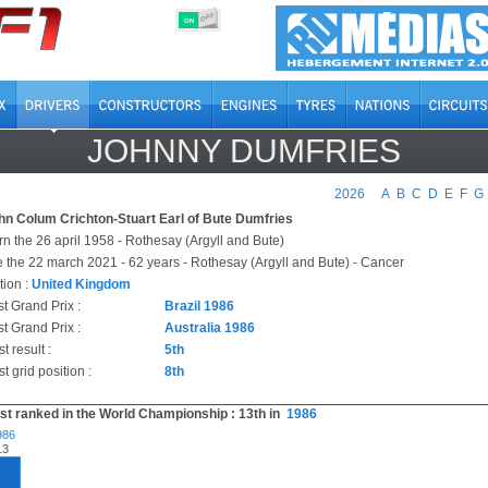
OFF
ON
JOHNNY DUMFRIES
2026
A
B
C
D
E
F
G
hn Colum Crichton-Stuart Earl of Bute Dumfries
rn the 26 april 1958 - Rothesay (Argyll and Bute)
e the 22 march 2021 - 62 years - Rothesay (Argyll and Bute) - Cancer
tion :
United Kingdom
st Grand Prix :
Brazil 1986
t Grand Prix :
Australia 1986
t result :
5th
t grid position :
8th
st ranked in the World Championship : 13th in
1986
986
13