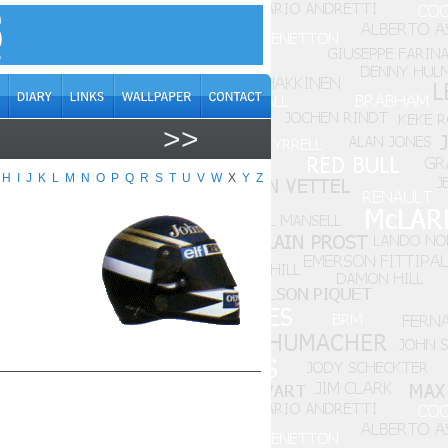
>>
H
I
J
K
L
M
N
O
P
Q
R
S
T
U
V
W
X
Y
Z