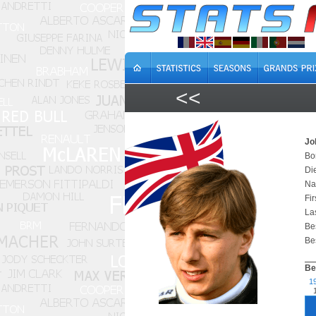
<<
Jo
Bo
Di
Na
Fir
Las
Bes
Bes
Be
1