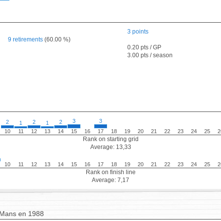
3 points
9 retirements
(60.00 %)
0.20 pts / GP
3.00 pts / season
3
3
2
2
2
1
1
10
11
12
13
14
15
16
17
18
19
20
21
22
23
24
25
2
Rank on starting grid
Average: 13,33
10
11
12
13
14
15
16
17
18
19
20
21
22
23
24
25
2
Rank on finish line
Average: 7,17
 Mans en 1988