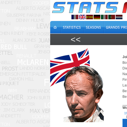
<<
Jo
Bor
Di
Na
Fir
Las
Bes
Bes
Wo
1