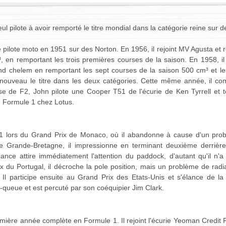
eul pilote à avoir remporté le titre mondial dans la catégorie reine sur 
ilote moto en 1951 sur des Norton. En 1956, il rejoint MV Agusta et 
³, en remportant les trois premières courses de la saison. En 1958, i
rand chelem en remportant les sept courses de la saison 500 cm³ et le
 nouveau le titre dans les deux catégories. Cette même année, il co
e de F2, John pilote une Cooper T51 de l'écurie de Ken Tyrrell et t
 Formule 1 chez Lotus.
e 1 lors du Grand Prix de Monaco, où il abandonne à cause d'un pr
de Grande-Bretagne, il impressionne en terminant deuxième derriè
ance attire immédiatement l'attention du paddock, d'autant qu'il n'
 du Portugal, il décroche la pole position, mais un problème de radi
Il participe ensuite au Grand Prix des Etats-Unis et s'élance de la
-à-queue et est percuté par son coéquipier Jim Clark.
ière année complète en Formule 1. Il rejoint l'écurie Yeoman Credit