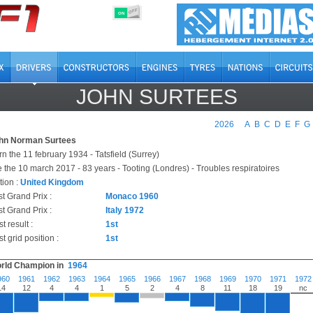
OFF
ON
JOHN SURTEES
2026
A
B
C
D
E
F
G
hn Norman Surtees
n the 11 february 1934 - Tatsfield (Surrey)
e the 10 march 2017 - 83 years - Tooting (Londres) - Troubles respiratoires
tion :
United Kingdom
st Grand Prix :
Monaco 1960
t Grand Prix :
Italy 1972
t result :
1st
t grid position :
1st
rld Champion in
1964
960
1961
1962
1963
1964
1965
1966
1967
1968
1969
1970
1971
1972
14
12
4
4
1
5
2
4
8
11
18
19
nc