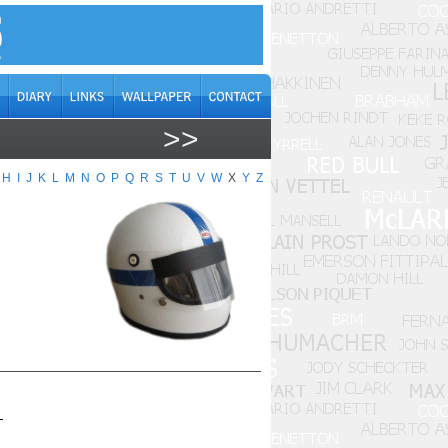
>>
H
I
J
K
L
M
N
O
P
Q
R
S
T
U
V
W
X
Y
Z