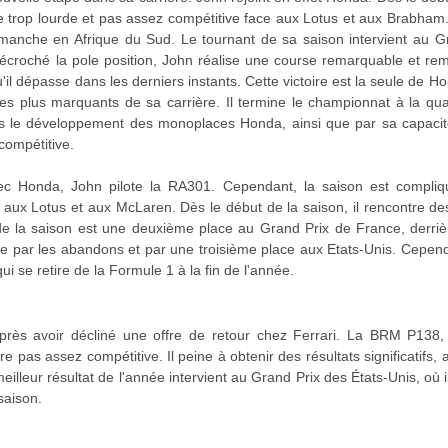
e trop lourde et pas assez compétitive face aux Lotus et aux Brabham. 
manche en Afrique du Sud. Le tournant de sa saison intervient au Grand
écroché la pole position, John réalise une course remarquable et remp
il dépasse dans les derniers instants. Cette victoire est la seule de 
les plus marquants de sa carrière. Il termine le championnat à la qua
 le développement des monoplaces Honda, ainsi que par sa capacité à
 compétitive.
c Honda, John pilote la RA301. Cependant, la saison est compl
e aux Lotus et aux McLaren. Dès le début de la saison, il rencontre de
de la saison est une deuxième place au Grand Prix de France, derri
e par les abandons et par une troisième place aux Etats-Unis. Cepend
 se retire de la Formule 1 à la fin de l'année.
rès avoir décliné une offre de retour chez Ferrari. La BRM P138,
ture pas assez compétitive. Il peine à obtenir des résultats significatifs
illeur résultat de l'année intervient au Grand Prix des États-Unis, où 
saison.