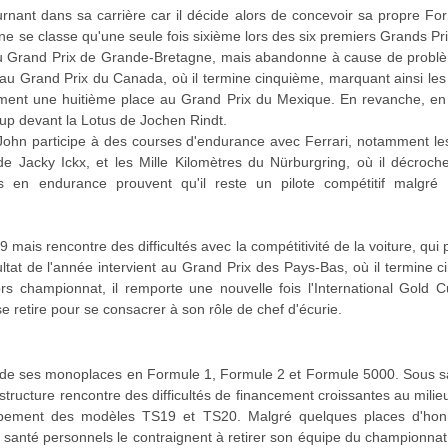
nant dans sa carrière car il décide alors de concevoir sa propre Fo
se classe qu'une seule fois sixième lors des six premiers Grands Pri
s du Grand Prix de Grande-Bretagne, mais abandonne à cause de probl
nt au Grand Prix du Canada, où il termine cinquième, marquant ainsi le
lement une huitième place au Grand Prix du Mexique. En revanche, e
Cup devant la Lotus de Jochen Rindt.
John participe à des courses d'endurance avec Ferrari, notamment les
 Jacky Ickx, et les Mille Kilomètres du Nürburgring, où il décroch
 en endurance prouvent qu'il reste un pilote compétitif malgré l
9 mais rencontre des difficultés avec la compétitivité de la voiture, qui 
ltat de l'année intervient au Grand Prix des Pays-Bas, où il termine 
s championnat, il remporte une nouvelle fois l'International Gold Cu
se retire pour se consacrer à son rôle de chef d'écurie.
 de ses monoplaces en Formule 1, Formule 2 et Formule 5000. Sous sa d
 structure rencontre des difficultés de financement croissantes au mili
oppement des modèles TS19 et TS20. Malgré quelques places d'ho
santé personnels le contraignent à retirer son équipe du championnat 