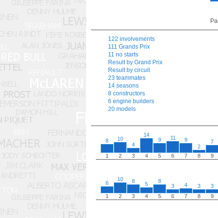
Pa
122 involvements
111 Grands Prix
11 no starts
Result by Grand Prix
Result by circuit
23 teammates
14 seasons
8 constructors
6 engine builders
20 models
14
11
10
9
9
8
7
4
2
1
2
3
4
5
6
7
8
9
10
8
8
6
5
4
3
3
3
1
2
3
4
5
6
7
8
9