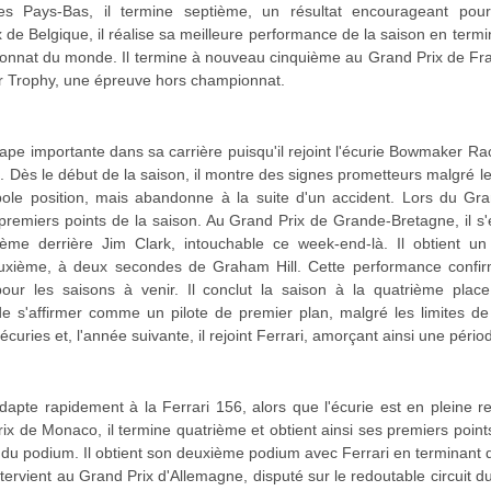
s Pays-Bas, il termine septième, un résultat encourageant pou
 de Belgique, il réalise sa meilleure performance de la saison en term
onnat du monde. Il termine à nouveau cinquième au Grand Prix de Fr
er Trophy, une épreuve hors championnat.
pe importante dans sa carrière puisqu'il rejoint l'écurie Bowmaker R
. Dès le début de la saison, il montre des signes prometteurs malgré l
ole position, mais abandonne à la suite d'un accident. Lors du Gra
 premiers points de la saison. Au Grand Prix de Grande-Bretagne, il s
xième derrière Jim Clark, intouchable ce week-end-là. Il obtient 
euxième, à deux secondes de Graham Hill. Cette performance confir
our les saisons à venir. Il conclut la saison à la quatrième plac
e s'affirmer comme un pilote de premier plan, malgré les limites d
 écuries et, l'année suivante, il rejoint Ferrari, amorçant ainsi une pério
adapte rapidement à la Ferrari 156, alors que l'écurie est en pleine 
rix de Monaco, il termine quatrième et obtient ainsi ses premiers point
du podium. Il obtient son deuxième podium avec Ferrari en terminant 
ntervient au Grand Prix d'Allemagne, disputé sur le redoutable circuit 