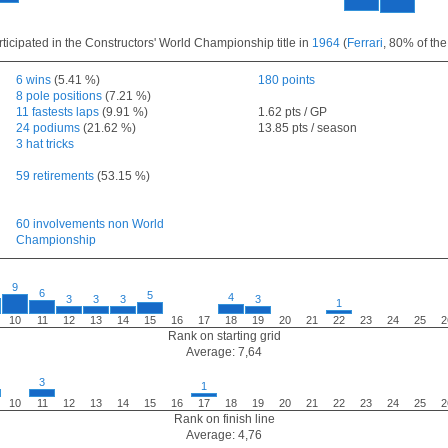
rticipated in the Constructors' World Championship title in
1964
(
Ferrari
, 80% of the
6 wins
(5.41 %)
180 points
8 pole positions
(7.21 %)
11 fastests laps
(9.91 %)
1.62 pts / GP
24 podiums
(21.62 %)
13.85 pts / season
3 hat tricks
59 retirements
(53.15 %)
60 involvements non World
Championship
9
6
5
4
3
3
3
3
1
10
11
12
13
14
15
16
17
18
19
20
21
22
23
24
25
2
Rank on starting grid
Average: 7,64
3
1
10
11
12
13
14
15
16
17
18
19
20
21
22
23
24
25
2
Rank on finish line
Average: 4,76