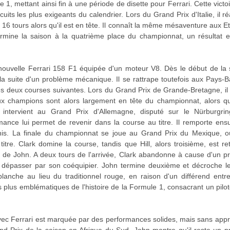
 1, mettant ainsi fin à une période de disette pour Ferrari. Cette vict
rcuits les plus exigeants du calendrier. Lors du Grand Prix d'Italie, il r
 tours alors qu'il est en tête. Il connaît la même mésaventure aux Eta
 termine la saison à la quatrième place du championnat, un résultat
ouvelle Ferrari 158 F1 équipée d'un moteur V8. Dès le début de la sa
 suite d'un problème mécanique. Il se rattrape toutefois aux Pays-B
s deux courses suivantes. Lors du Grand Prix de Grande-Bretagne, il t
ux champions sont alors largement en tête du championnat, alors q
 intervient au Grand Prix d'Allemagne, disputé sur le Nürburgring,
mance lui permet de revenir dans la course au titre. Il remporte ensui
is. La finale du championnat se joue au Grand Prix du Mexique, où l
itre. Clark domine la course, tandis que Hill, alors troisième, est 
r de John. A deux tours de l'arrivée, Clark abandonne à cause d'un 
se dépasser par son coéquipier. John termine deuxième et décroche le 
blanche au lieu du traditionnel rouge, en raison d'un différend entre
des plus emblématiques de l'histoire de la Formule 1, consacrant un pilote
vec Ferrari est marquée par des performances solides, mais sans appro