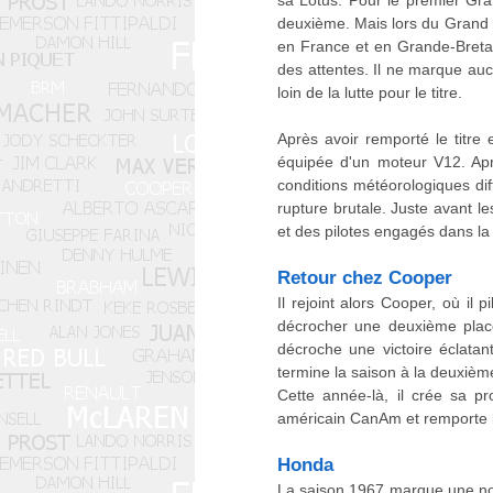
sa Lotus. Pour le premier Gra
deuxième. Mais lors du Grand P
en France et en Grande-Bretag
des attentes. Il ne marque auc
loin de la lutte pour le titre.
Après avoir remporté le titr
équipée d'un moteur V12. Apr
conditions météorologiques dif
rupture brutale. Juste avant l
et des pilotes engagés dans la
Retour chez Cooper
Il rejoint alors Cooper, où il
décrocher une deuxième place 
décroche une victoire éclatant
termine la saison à la deuxiè
Cette année-là, il crée sa p
américain CanAm et remporte 
Honda
La saison 1967 marque une nouv