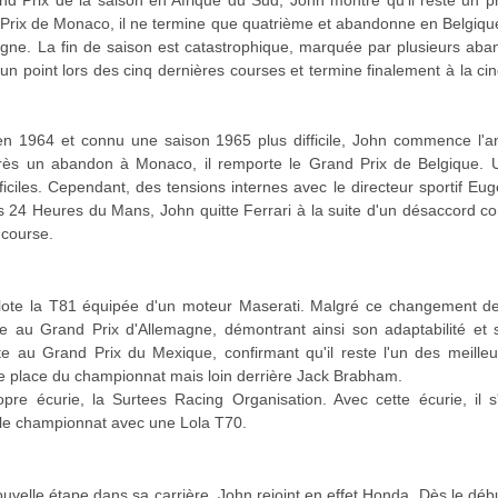
nd Prix de la saison en Afrique du Sud, John montre qu'il reste un p
rix de Monaco, il ne termine que quatrième et abandonne en Belgique.
ne. La fin de saison est catastrophique, marquée par plusieurs aba
un point lors des cinq dernières courses et termine finalement à la 
e en 1964 et connu une saison 1965 plus difficile, John commence l'
ès un abandon à Monaco, il remporte le Grand Prix de Belgique. U
ficiles. Cependant, des tensions internes avec le directeur sportif E
es 24 Heures du Mans, John quitte Ferrari à la suite d'un désaccord co
 course.
 pilote la T81 équipée d'un moteur Maserati. Malgré ce changement de
au Grand Prix d'Allemagne, démontrant ainsi son adaptabilité et so
e au Grand Prix du Mexique, confirmant qu'il reste l'un des meilleur
me place du championnat mais loin derrière Jack Brabham.
ropre écurie, la Surtees Racing Organisation. Avec cette écurie, il
le championnat avec une Lola T70.
elle étape dans sa carrière. John rejoint en effet Honda. Dès le début