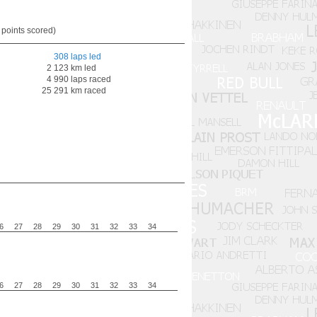
 points scored)
308 laps led
2 123 km led
4 990 laps raced
25 291 km raced
6
27
28
29
30
31
32
33
34
6
27
28
29
30
31
32
33
34