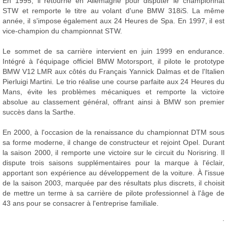
En 1995, il retourne en Allemagne pour disputer le championnat
STW et remporte le titre au volant d'une BMW 318iS. La même
année, il s'impose également aux 24 Heures de Spa. En 1997, il est
vice-champion du championnat STW.
Le sommet de sa carrière intervient en juin 1999 en endurance.
Intégré à l'équipage officiel BMW Motorsport, il pilote le prototype
BMW V12 LMR aux côtés du Français Yannick Dalmas et de l'Italien
Pierluigi Martini. Le trio réalise une course parfaite aux 24 Heures du
Mans, évite les problèmes mécaniques et remporte la victoire
absolue au classement général, offrant ainsi à BMW son premier
succès dans la Sarthe.
En 2000, à l'occasion de la renaissance du championnat DTM sous
sa forme moderne, il change de constructeur et rejoint Opel. Durant
la saison 2000, il remporte une victoire sur le circuit du Norisring. Il
dispute trois saisons supplémentaires pour la marque à l'éclair,
apportant son expérience au développement de la voiture. À l'issue
de la saison 2003, marquée par des résultats plus discrets, il choisit
de mettre un terme à sa carrière de pilote professionnel à l'âge de
43 ans pour se consacrer à l'entreprise familiale.
.