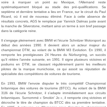
voire à marquer un point au Mexique, l'Allemand reste
systématiquement bloqué au stade des pré-qualifications. Sa
septième et dernière tentative a lieu en France, sur le circuit du Paul
Ricard, où il est de nouveau éliminé. Face à cette absence de
résultats concrets, AGS le remplace par Yannick Dalmas juste avant
la manche de Silverstone, mettant ainsi un terme à son bref passage
dans la catégorie reine.
Il s'engage pleinement avec BMW et l'écurie Schnitzer Motorsport au
début des années 1990. Il devient alors un acteur majeur du
championnat DTM, au volant de la BMW M3 Evolution. En 1990, il
remporte les prestigieuses 24 Heures du Nürburgring, un succès
qu'il réitère l'année suivante, en 1991. Il signe plusieurs victoires et
podiums en DTM, se classant régulièrement parmi les meilleurs
pilotes de la marque munichoise, ce qui assoit sa réputation de
spécialiste des compétitions de voitures de tourisme.
En 1993, BMW l'envoie disputer le très compétitif Championnat
britannique des voitures de tourisme (BTCC). Au volant de la BMW
318i de l'écurie Schnitzer, il s'adapte immédiatement aux circuits
britanniques. Surnommé « Smokin' Jo », il remporte cinq victoires et
décroche le titre de champion du BTCC dès sa première tentative.