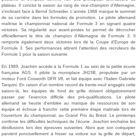
plateau. Il conclut la saison au rang de vice-champion d'Allemagne,
s'inclinant face à Bernd Schneider. L'année 1988 marque le sommet
de sa carrière dans les formules de promotion. Le pilote allemand
maîtrise le championnat national de Formule 3 en signant quatre
victoires. Sa régularité aux avant-postes lui permet de décrocher
officiellement le titre de champion d'Allemagne de Formule 3. Il
remporte également deux victoires lors de la Coupe d'Europe de
Formule 3. Ses performances attirent l'attention des recruteurs de
Formule 1 pour la saison suivante.
En 1989, Joachim accède à la Formule 1 au sein de la petite écurie
française AGS. Il pilote la monoplace JH23B, propulsée par un
moteur Ford Cosworth DFR V8, et fait équipe avec l'Italien Gabriele
Tarquini. En raison d'un nombre record de trente-neuf engagés cette
saison-là, les équipes de fond de grille doivent obligatoirement
passer par l'exercice difficile des pré-qualifications. Le pilote
allemand se heurte d'emblée au manque de ressources de son
équipe et échoue à franchir cette première étape matinale lors de
l'ouverture du championnat, au Grand Prix du Brésil. Le printemps
confirme les difficultés techniques de l'écurie. Joachim enchaîne les
désillusions lors des épreuves suivantes. Alors que son coéquipier
parvient ponctuellement à hisser sa voiture sur la grille de départ,