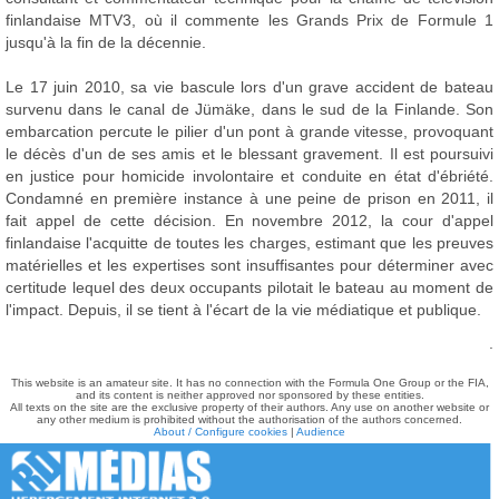
finlandaise MTV3, où il commente les Grands Prix de Formule 1
jusqu'à la fin de la décennie.
Le 17 juin 2010, sa vie bascule lors d'un grave accident de bateau
survenu dans le canal de Jümäke, dans le sud de la Finlande. Son
embarcation percute le pilier d'un pont à grande vitesse, provoquant
le décès d'un de ses amis et le blessant gravement. Il est poursuivi
en justice pour homicide involontaire et conduite en état d'ébriété.
Condamné en première instance à une peine de prison en 2011, il
fait appel de cette décision. En novembre 2012, la cour d'appel
finlandaise l'acquitte de toutes les charges, estimant que les preuves
matérielles et les expertises sont insuffisantes pour déterminer avec
certitude lequel des deux occupants pilotait le bateau au moment de
l'impact. Depuis, il se tient à l'écart de la vie médiatique et publique.
.
This website is an amateur site. It has no connection with the Formula One Group or the FIA,
and its content is neither approved nor sponsored by these entities.
All texts on the site are the exclusive property of their authors. Any use on another website or
any other medium is prohibited without the authorisation of the authors concerned.
About / Configure cookies
|
Audience