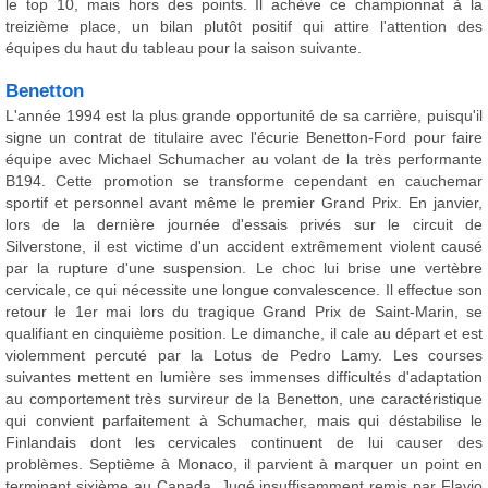
le top 10, mais hors des points. Il achève ce championnat à la
treizième place, un bilan plutôt positif qui attire l'attention des
équipes du haut du tableau pour la saison suivante.
Benetton
L'année 1994 est la plus grande opportunité de sa carrière, puisqu'il
signe un contrat de titulaire avec l'écurie Benetton-Ford pour faire
équipe avec Michael Schumacher au volant de la très performante
B194. Cette promotion se transforme cependant en cauchemar
sportif et personnel avant même le premier Grand Prix. En janvier,
lors de la dernière journée d'essais privés sur le circuit de
Silverstone, il est victime d'un accident extrêmement violent causé
par la rupture d'une suspension. Le choc lui brise une vertèbre
cervicale, ce qui nécessite une longue convalescence. Il effectue son
retour le 1er mai lors du tragique Grand Prix de Saint-Marin, se
qualifiant en cinquième position. Le dimanche, il cale au départ et est
violemment percuté par la Lotus de Pedro Lamy. Les courses
suivantes mettent en lumière ses immenses difficultés d'adaptation
au comportement très survireur de la Benetton, une caractéristique
qui convient parfaitement à Schumacher, mais qui déstabilise le
Finlandais dont les cervicales continuent de lui causer des
problèmes. Septième à Monaco, il parvient à marquer un point en
terminant sixième au Canada. Jugé insuffisamment remis par Flavio