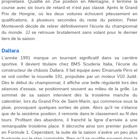
propriétaire. Qualifié en 25e position en Allemagne, il termine la
course avec six tours de retard et n'est pas classé. Après le Grand
Prix de Hongrie, où les deux voitures échouent piteusement en
qualifications, à plusieurs secondes du reste du peloton, Peter
Monteverdi décide de retirer définitivement l'écurie du championnat
du monde. JJ se retrouve brutalement sans volant pour le dernier
tiers de la saison.
Dallara
L'année 1991 marque un tournant significatif dans sa carrière
sportive. Il devient titulaire chez BMS Scuderia Italia, l'écurie du
constructeur de châssis Dallara. Il fait équipe avec Emanuele Pirro et
se voit confier la nouvelle 191, propulsée par un moteur V10 Judd.
Dès le début du championnat, il affiche une belle régularité lors des
séances d'essais, se positionnant souvent au milieu de la grille. Le
sommet de sa saison intervient dès la troisième manche du
calendrier, lors du Grand Prix de Saint-Marin, qui commence sous la
pluie, provoquant quelques sorties de piste. Alors qu'il ne s'élance
que de la seizième position, il remonte dans le classement au fil des
tours. Profitant des abandons, il franchit la ligne d'arrivée à une
remarquable troisième place. Il décroche ainsi son premier podium
en Formule 1. Cependant, la suite de la saison s'avère un peu plus
frustrante sur le plan comptable. Bien qu'il se qualifie souvent dans la