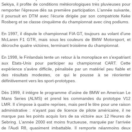
Sekiya, il profite de conditions météorologiques très pluvieuses pour
remporter l'épreuve dès sa première participation. L'année suivante,
il poursuit en DTM avec l'écurie dirigée par son compatriote Keke
Rosberg et se classe cinquième du championnat avec cinq podiums.
En 1997, il dispute le championnat FIA GT, toujours au volant d'une
McLaren F1 GTR, mais sous les couleurs de BMW Motorsport, et
décroche quatre victoires, terminant troisième du championnat.
En 1998, le Finlandais tente un retour à la monoplace en s'expatriant
aux Etats-Unis pour participer au championnat CART. Cette
expérience s'avère difficile, pénalisée par un matériel peu fiable et
des résultats modestes, ce qui le pousse à se réorienter
définitivement vers les sport-prototypes.
Dès 1999, il intègre le programme d'usine de BMW en American Le
Mans Series (ALMS) et prend les commandes du prototype V12
LMR. Il s'impose à quatre reprises, mais perd le titre pour une raison
administrative : n'ayant pas de licence de pilote américaine, il ne
marque pas les points acquis lors de sa victoire aux 12 Heures de
Sebring. L'année 2000 est moins fructueuse, marquée par l'arrivée
de l'Audi R8, quasiment imbattable. Il remporte néanmoins deux