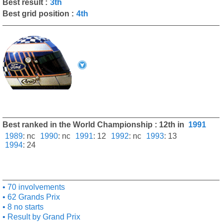
Best result :
3th
Best grid position :
4th
Best ranked in the World Championship : 12th in
1991
1989
:
nc
1990
:
nc
1991
:
12
1992
:
nc
1993
:
13
1994
:
24
70 involvements
62 Grands Prix
8 no starts
Result by Grand Prix