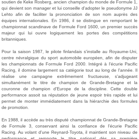
soutien de Keke Rosberg, ancien champion du monde de Formule 1,
qui devient son manager et lui conseille d'adopter le pseudonyme JJ
Lehto afin de faciliter la prononciation de son nom auprès des
équipes internationales. En 1986, il se distingue en remportant le
championnat scandinave de Formule Ford 1600, un premier succès
majeur qui lui ouvre logiquement les portes des compétitions
britanniques.
Pour la saison 1987, le pilote finlandais s'installe au Royaume-Uni,
centre névralgique du sport automobile européen, afin de disputer
les championnats de Formule Ford 2000. Intégré à l'écurie Pacific
Racing, il domine largement sa catégorie tout au long de l'année. Il
réalise une campagne extrêmement fructueuse, s'adjugeant
simultanément le titre de champion de Grande-Bretagne et la
couronne de champion d'Europe de la discipline. Cette double
performance assoit sa réputation de jeune espoir très rapide et lui
permet de monter immédiatement dans la hiérarchie des formules
de promotion.
En 1988, il accède au très disputé championnat de Grande-Bretagne
de Formule 3, conservant ainsi la confiance de l'écurie Pacific
Racing. Au volant d'une Reynard-Toyota, il maintient son niveau de
performance et remporte le titre national dès sa première