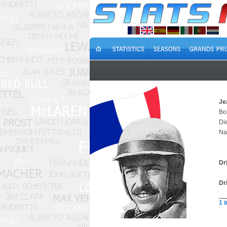
Je
Bo
Di
Na
Dr
Dr
1 