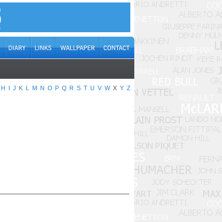
H
I
J
K
L
M
N
O
P
Q
R
S
T
U
V
W
X
Y
Z