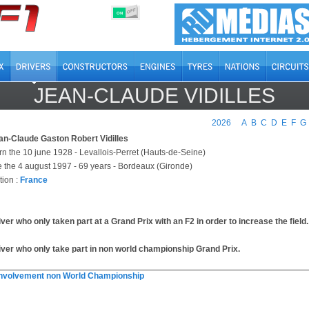
OFF
ON
JEAN-CLAUDE VIDILLES
2026
A
B
C
D
E
F
G
an-Claude Gaston Robert Vidilles
rn the 10 june 1928 - Levallois-Perret (Hauts-de-Seine)
e the 4 august 1997 - 69 years - Bordeaux (Gironde)
tion :
France
iver who only taken part at a Grand Prix with an F2 in order to increase the field.
iver who only take part in non world championship Grand Prix.
involvement non World Championship