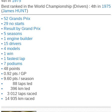
4th in
1975
Best ranked in the World Championship (Drivers) : 4th in
1975
(
James HUNT
)
52 Grands Prix
29 no starts
Result by Grand Prix
5 seasons
1 engine builder
15 drivers
4 models
1 win
1 fastest lap
7 podiums
48 points
0.92 pts / GP
9.60 pts / season
88 laps led
396 km led
3 012 laps raced
14 935 km raced