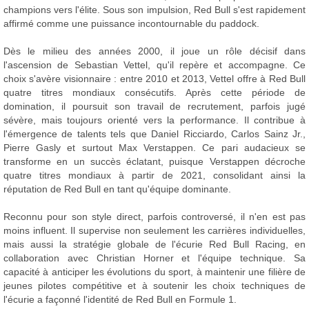
champions vers l'élite. Sous son impulsion, Red Bull s'est rapidement
affirmé comme une puissance incontournable du paddock.
Dès le milieu des années 2000, il joue un rôle décisif dans
l'ascension de Sebastian Vettel, qu'il repère et accompagne. Ce
choix s'avère visionnaire : entre 2010 et 2013, Vettel offre à Red Bull
quatre titres mondiaux consécutifs. Après cette période de
domination, il poursuit son travail de recrutement, parfois jugé
sévère, mais toujours orienté vers la performance. Il contribue à
l'émergence de talents tels que Daniel Ricciardo, Carlos Sainz Jr.,
Pierre Gasly et surtout Max Verstappen. Ce pari audacieux se
transforme en un succès éclatant, puisque Verstappen décroche
quatre titres mondiaux à partir de 2021, consolidant ainsi la
réputation de Red Bull en tant qu'équipe dominante.
Reconnu pour son style direct, parfois controversé, il n'en est pas
moins influent. Il supervise non seulement les carrières individuelles,
mais aussi la stratégie globale de l'écurie Red Bull Racing, en
collaboration avec Christian Horner et l'équipe technique. Sa
capacité à anticiper les évolutions du sport, à maintenir une filière de
jeunes pilotes compétitive et à soutenir les choix techniques de
l'écurie a façonné l'identité de Red Bull en Formule 1.