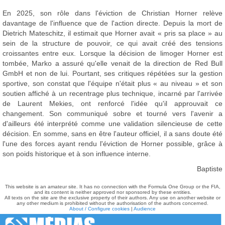
En 2025, son rôle dans l'éviction de Christian Horner relève
davantage de l'influence que de l'action directe. Depuis la mort de
Dietrich Mateschitz, il estimait que Horner avait « pris sa place » au
sein de la structure de pouvoir, ce qui avait créé des tensions
croissantes entre eux. Lorsque la décision de limoger Horner est
tombée, Marko a assuré qu'elle venait de la direction de Red Bull
GmbH et non de lui. Pourtant, ses critiques répétées sur la gestion
sportive, son constat que l'équipe n'était plus « au niveau » et son
soutien affiché à un recentrage plus technique, incarné par l'arrivée
de Laurent Mekies, ont renforcé l'idée qu'il approuvait ce
changement. Son communiqué sobre et tourné vers l'avenir a
d'ailleurs été interprété comme une validation silencieuse de cette
décision. En somme, sans en être l'auteur officiel, il a sans doute été
l'une des forces ayant rendu l'éviction de Horner possible, grâce à
son poids historique et à son influence interne.
Baptiste
This website is an amateur site. It has no connection with the Formula One Group or the FIA,
and its content is neither approved nor sponsored by these entities.
All texts on the site are the exclusive property of their authors. Any use on another website or
any other medium is prohibited without the authorisation of the authors concerned.
About / Configure cookies
|
Audience