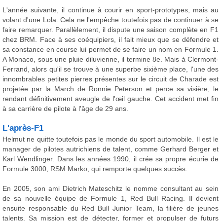
L'année suivante, il continue à courir en sport-prototypes, mais au
volant d'une Lola. Cela ne l'empêche toutefois pas de continuer à se
faire remarquer. Parallèlement, il dispute une saison complète en F1
chez BRM. Face à ses coéquipiers, il fait mieux que se défendre et
sa constance en course lui permet de se faire un nom en Formule 1.
A Monaco, sous une pluie diluvienne, il termine 8e. Mais à Clermont-
Ferrand, alors qu'il se trouve à une superbe sixième place, l'une des
innombrables petites pierres présentes sur le circuit de Charade est
projetée par la March de Ronnie Peterson et perce sa visière, le
rendant définitivement aveugle de l'œil gauche. Cet accident met fin
à sa carrière de pilote à l'âge de 29 ans.
L'après-F1
Helmut ne quitte toutefois pas le monde du sport automobile. Il est le
manager de pilotes autrichiens de talent, comme Gerhard Berger et
Karl Wendlinger. Dans les années 1990, il crée sa propre écurie de
Formule 3000, RSM Marko, qui remporte quelques succès.
En 2005, son ami Dietrich Mateschitz le nomme consultant au sein
de sa nouvelle équipe de Formule 1, Red Bull Racing. Il devient
ensuite responsable du Red Bull Junior Team, la filière de jeunes
talents. Sa mission est de détecter, former et propulser de futurs