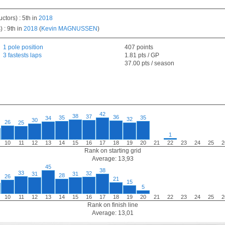
tors) : 5th in
2018
 : 9th in
2018
(
Kevin MAGNUSSEN
)
1 pole position
407 points
3 fastests laps
1.81 pts / GP
37.00 pts / season
42
38
37
36
35
35
34
32
30
26
25
1
10
11
12
13
14
15
16
17
18
19
20
21
22
23
24
25
2
Rank on starting grid
Average: 13,93
45
38
33
32
31
31
28
26
21
15
5
10
11
12
13
14
15
16
17
18
19
20
21
22
23
24
25
2
Rank on finish line
Average: 13,01