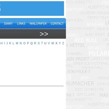
>>
H
I
J
K
L
M
N
O
P
Q
R
S
T
U
V
W
X
Y
Z