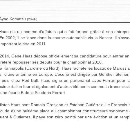
Ayao Komatsu
(2024-)
aas est un homme d'affaires qui a fait fortune grâce à son entrepri
. En 2002, il se lance dans la course automobile via la Nascar. Il s'as
remportent le titre en 2011.
2014, Gene Haas dépose officiellement sa candidature pour entrer e
réfère repousser ses débuts pour le championnat 2016.
à Kannapolis (Caroline du Nord), Haas rachète les locaux de Marussia 
er d'une antenne en Europe. L'écurie est dirigée par Günther Steiner,
 puis chez Red Bull. Haas signe un partenariat avec Ferrari pour l
ucteur italien fournit également d'autres éléments comme la transmiss
une écurie B de la Scuderia Ferrari.
ilotes Haas sont Romain Grosjean et Esteban Gutiérrez. Le Français m
n écurie d'une huitième place au championnat constructeurs synonyme d
ant à Gutierrez, il paye son zéro pointé par une éviction et un rem