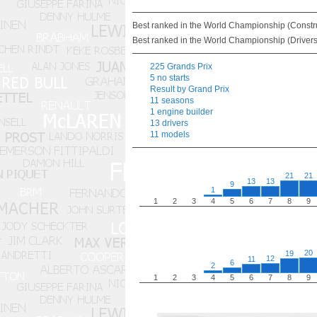
Best ranked in the World Championship (Construc
Best ranked in the World Championship (Drivers)
225 Grands Prix
5 no starts
Result by Grand Prix
11 seasons
1 engine builder
13 drivers
11 models
21
21
13
13
9
1
1
2
3
4
5
6
7
8
9
20
19
12
11
6
2
1
2
3
4
5
6
7
8
9