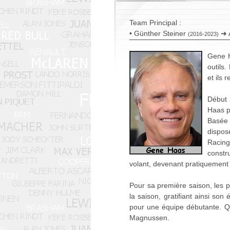
Team Principal :
• Günther Steiner
➜ 
(2016-2023)
Gene H
outils
et ils 
Début 
Haas p
Basée 
dispos
Racing
constr
volant, devenant pratiquement 
Pour sa première saison, les p
la saison, gratifiant ainsi so
pour une équipe débutante. Qu
Magnussen.