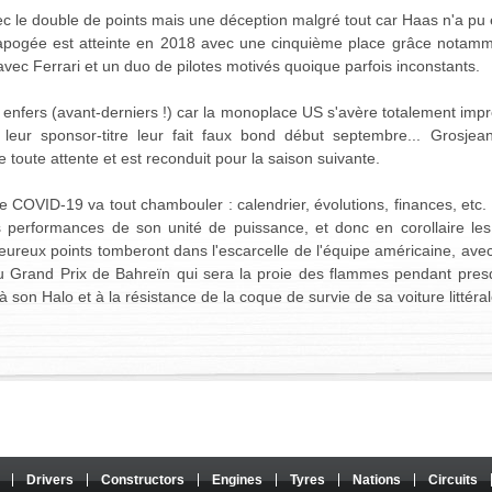
le double de points mais une déception malgré tout car Haas n'a pu ex
l'apogée est atteinte en 2018 avec une cinquième place grâce notamm
avec Ferrari et un duo de pilotes motivés quoique parfois inconstants.
 enfers (avant-derniers !) car la monoplace US s'avère totalement impré
leur sponsor-titre leur fait faux bond début septembre... Grosje
e toute attente et est reconduit pour la saison suivante.
COVID-19 va tout chambouler : calendrier, évolutions, finances, etc. 
s performances de son unité de puissance, et donc en corollaire le
reux points tomberont dans l'escarcelle de l'équipe américaine, avec
u Grand Prix de Bahreïn qui sera la proie des flammes pendant presq
à son Halo et à la résistance de la coque de survie de sa voiture litté
Drivers
Constructors
Engines
Tyres
Nations
Circuits