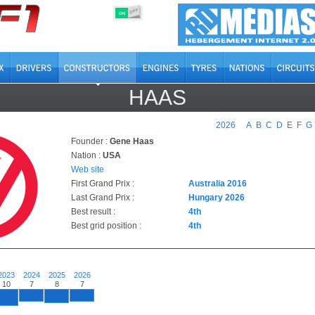
OFF
ON
HAAS
2026
A
B
C
D
E
F
G
Founder :
Gene Haas
Nation :
USA
Web site
First Grand Prix :
Australia 2016
Last Grand Prix :
Hungary 2026
Best result :
4th
Best grid position :
4th
2023
2024
2025
2026
10
7
8
7