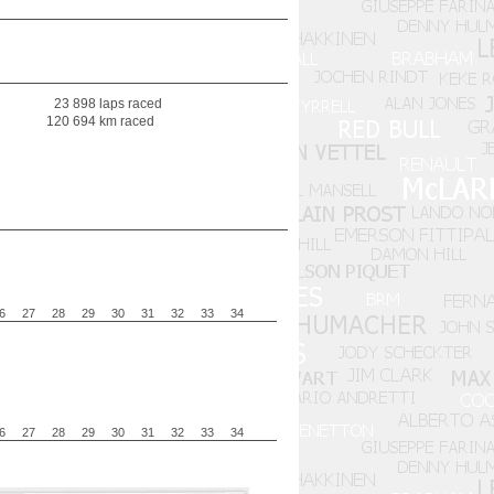
23 898 laps raced
120 694 km raced
6
27
28
29
30
31
32
33
34
6
27
28
29
30
31
32
33
34