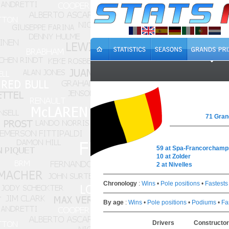
71 Gran
59 at Spa-Francorchamp
10 at Zolder
2 at Nivelles
Chronology
:
Wins
•
Pole positions
•
Fastests
By age
:
Wins
•
Pole positions
•
Podiums
•
Fa
Drivers
Constructo