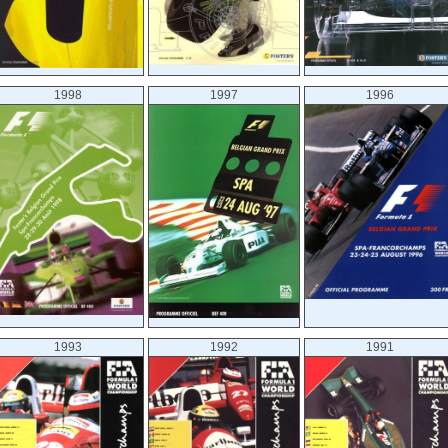
1998
1997
1996
1993
1992
1991