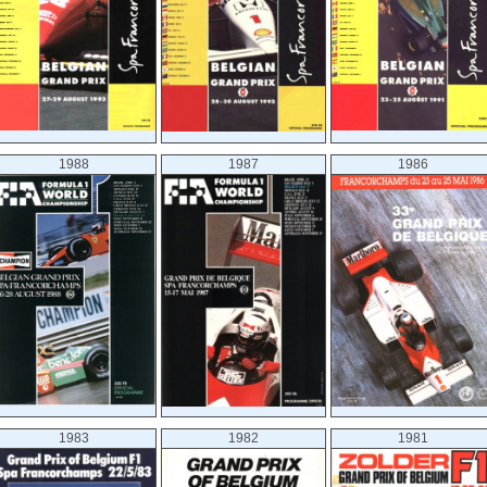
1988
1987
1986
1983
1982
1981