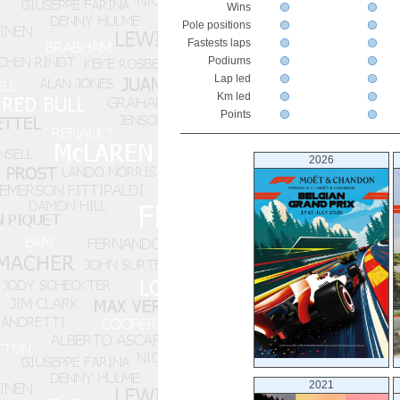
Wins
Pole positions
Fastests laps
Podiums
Lap led
Km led
Points
2026
2021