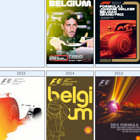
15 september 1985
Spa-Francorchamps
29 april 1984
Zolder
22 may 1983
Spa-Francorchamps
9 may 1982
Zolder
17 may 1981
Zolder
4 may 1980
Zolder
13 may 1979
Zolder
21 may 1978
Zolder
5 june 1977
Zolder
16 may 1976
Zolder
25 may 1975
Zolder
12 may 1974
Nivelles
20 may 1973
Zolder
2015
2014
2013
4 june 1972
Nivelles
7 june 1970
Spa-Francorchamps
9 june 1968
Spa-Francorchamps
18 june 1967
Spa-Francorchamps
12 june 1966
Spa-Francorchamps
13 june 1965
Spa-Francorchamps
14 june 1964
Spa-Francorchamps
9 june 1963
Spa-Francorchamps
17 june 1962
Spa-Francorchamps
18 june 1961
Spa-Francorchamps
19 june 1960
Spa-Francorchamps
15 june 1958
Spa-Francorchamps