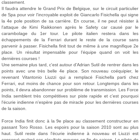
classement.
Il faudra attendre le Grand Prix de Belgique, sur le circuit particulier
de Spa pour voir l'incroyable exploit de Giancarlo Fisichella qui signe
la 4e pole position de sa carrière. En course, il ne peut résister à
l'attaque de Kimi Raikkonen après le Safety car causé par le
carambolage du 1er tour. Le pilote italien restera dans les
échappements de la Ferrari durant le reste de la course sans
parvenir à passer. Fisichella finit tout de même à une magnifique 2e
place. Un résultat impensable pour l'équipe quand on voit les
dernières courses !
Une semaine plus tard, c'est autour d'Adrian Sutil de rentrer dans les
points avec une très belle 4e place. Son nouveau coéquipier, le
revenant Vitantonio Liuzzi qui a remplacé Fisichella parti chez
Ferrari, eut moins de chance pour son retour. Longtemps dans les
points, il devra abandonner sur problème de transmission. Les Force
India semblent très compétitives sur piste rapide et c'est pourquoi
l'écurie indienne n'espère pas de miracle pour les dernières courses
de la saison.
Force India finit donc à la 9e place au classement constructeur en
passant Toro Rosso. Les espoirs pour la saison 2010 sont au plus
haut. Sutil reste dans l'écurie indienne à nouveau et Liuzzi est
conservé malgré ses résultats moyens en fin de saison. Le pilote de