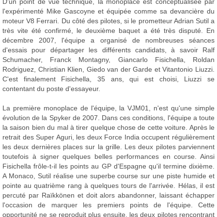
D'un point de vue technique, la monoplace est conceptualisée par
l'expérimenté Mike Gascoyne et équipée comme sa devancière du
moteur V8 Ferrari. Du côté des pilotes, si le prometteur Adrian Sutil a
très vite été confirmé, le deuxième baquet a été très disputé. En
décembre 2007, l'équipe a organisé de nombreuses séances
d'essais pour départager les différents candidats, à savoir Ralf
Schumacher, Franck Montagny, Giancarlo Fisichella, Roldan
Rodriguez, Christian Klien, Giedo van der Garde et Vitantonio Liuzzi.
C'est finalement Fisichella, 35 ans, qui est choisi, Liuzzi se
contentant du poste d'essayeur.
La première monoplace de l'équipe, la VJM01, n'est qu'une simple
évolution de la Spyker de 2007. Dans ces conditions, l'équipe a toute
la saison bien du mal à tirer quelque chose de cette voiture. Après le
retrait des Super Aguri, les deux Force India occupent régulièrement
les deux dernières places sur la grille. Les deux pilotes parviennent
toutefois à signer quelques belles performances en course. Ainsi
Fisichella frôle-t-il les points au GP d'Espagne qu'il termine dixième.
A Monaco, Sutil réalise une superbe course sur une piste humide et
pointe au quatrième rang à quelques tours de l'arrivée. Hélas, il est
percuté par Raïkkönen et doit alors abandonner, laissant échapper
l'occasion de marquer les premiers points de l'équipe. Cette
opportunité ne se reproduit plus ensuite, les deux pilotes rencontrant