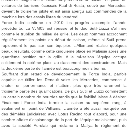
voitures de tourisme écossais Paul di Resta, couvé par Mercedes,
devient le troisième pilote et est ainsi aperçu aux commandes de la
machine lors des essais libres du vendredi.
Force India confirme en 2010 les progrès accomplis l'année
précédente. La VJM03 est réussie et le duo Sutil-Liuzzi s'affirme
comme le trublion du milieu de grille. Les deux hommes accrochent
régulièrement les points en début de saison, même si Sutil prend
rapidement le pas sur son équipier. L'Allemand réalise quelques
beaux résultats, comme cette cinquième place en Malaisie après une
quatrième position sur la grille. A la mi-saison l'équipe occupe
solidement la sixième place au classement des constructeurs. Mais
la deuxième partie de l'année est beaucoup moins bonne.
Souffrant d'un retard de développement, la Force India, parfois
capable de titiller les Renault voire les Mercedes, commence à
chuter en performance et n'atteint plus que très rarement la
troisième partie des qualifications. De plus Sutil et Liuzzi commettent
un certain nombre de bourdes tandis que la fiabilité laisse à désirer.
Finalement Force India termine la saison au septième rang, à
seulement un point de Williams. L'année a été aussi marquée par
des démêlés judiciaires: avec Lotus Racing tout d'abord, pour une
sombre affaire d'espionnage de la part de l'équipe malaisienne, puis
avec la société Aerolab qui réclame à Mallya le règlement de