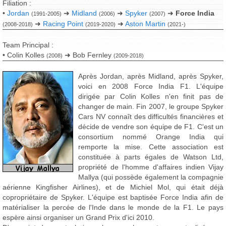
Filiation :
•
Jordan
➜
Midland
➜
Spyker
➜
Force India
(1991-2005)
(2006)
(2007)
➜
Racing Point
➜
Aston Martin
(2008-2018)
(2019-2020)
(2021-)
Team Principal :
• Colin Kolles
➜ Bob Fernley
(2008)
(2009-2018)
Après Jordan, après Midland, après Spyker,
voici en 2008 Force India F1. L'équipe
dirigée par Colin Kolles n'en finit pas de
changer de main. Fin 2007, le groupe Spyker
Cars NV connaît des difficultés financières et
décide de vendre son équipe de F1. C'est un
consortium nommé Orange India qui
remporte la mise. Cette association est
constituée à parts égales de Watson Ltd,
propriété de l'homme d'affaires indien Vijay
Mallya (qui possède également la compagnie
aérienne Kingfisher Airlines), et de Michiel Mol, qui était déjà
copropriétaire de Spyker. L'équipe est baptisée Force India afin de
matérialiser la percée de l'Inde dans le monde de la F1. Le pays
espère ainsi organiser un Grand Prix d'ici 2010.