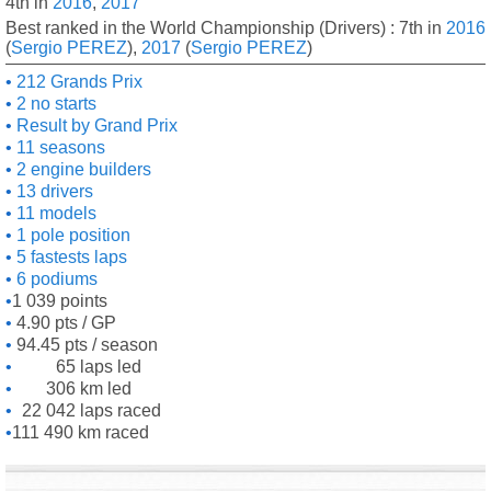
4th in
2016
,
2017
Best ranked in the World Championship (Drivers) : 7th in
2016
(
Sergio PEREZ
),
2017
(
Sergio PEREZ
)
212 Grands Prix
2 no starts
Result by Grand Prix
11 seasons
2 engine builders
13 drivers
11 models
1 pole position
5 fastests laps
6 podiums
1 039 points
4.90 pts / GP
94.45 pts / season
65 laps led
306 km led
22 042 laps raced
111 490 km raced