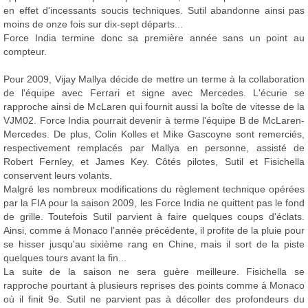
en effet d'incessants soucis techniques. Sutil abandonne ainsi pas
moins de onze fois sur dix-sept départs...
Force India termine donc sa première année sans un point au
compteur.
Pour 2009, Vijay Mallya décide de mettre un terme à la collaboration
de l'équipe avec Ferrari et signe avec Mercedes. L'écurie se
rapproche ainsi de McLaren qui fournit aussi la boîte de vitesse de la
VJM02. Force India pourrait devenir à terme l'équipe B de McLaren-
Mercedes. De plus, Colin Kolles et Mike Gascoyne sont remerciés,
respectivement remplacés par Mallya en personne, assisté de
Robert Fernley, et James Key. Côtés pilotes, Sutil et Fisichella
conservent leurs volants.
Malgré les nombreux modifications du règlement technique opérées
par la FIA pour la saison 2009, les Force India ne quittent pas le fond
de grille. Toutefois Sutil parvient à faire quelques coups d'éclats.
Ainsi, comme à Monaco l'année précédente, il profite de la pluie pour
se hisser jusqu'au sixième rang en Chine, mais il sort de la piste
quelques tours avant la fin...
La suite de la saison ne sera guère meilleure. Fisichella se
rapproche pourtant à plusieurs reprises des points comme à Monaco
où il finit 9e. Sutil ne parvient pas à décoller des profondeurs du