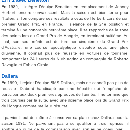
En F1 avec Benetton
En 1989, il intègre l'équipe Benetton en remplacement de Johnny
Herbert, encore convalescent. Mais la saison est bien terne pour
l'Italien, si l'on compare ses résultats à ceux de Herbert. Lors de son
premier Grand Prix, en France, il s'élance de la 24e position et
termine à une honorable neuvième place. Il se rapproche de la zone
des points lors du Grand Prix de Hongrie, en terminant huitième. Au
final, son seul mérite est de terminer cinquième du Grand Prix
d'Australie, une course apocalyptique disputée sous une pluie
diluvienne. Il connaît plus de réussite en voitures de tourisme,
remportant les 24 Heures du Nürburgring en compagnie de Roberto
Ravaglia et Fabien Giroix.
Dallara
En 1990, il rejoint l'équipe BMS-Dallara, mais ne connaît pas plus de
réussite. D'abord handicapé par une hépatite qui l'empêche de
participer aux deux premières épreuves de l'année, il ne termine que
trois courses par la suite, avec une dixième place lors du Grand Prix
de Hongrie comme meilleur résultat.
Il parvient tout de même à conserver sa place chez Dallara pour la
saison 1991. Ne parvenant pas à se qualifier à trois reprises, il
souffre en outre de la comparaison avec son jeune coéquipier JJ