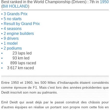
Best ranked in the World Championship (Drivers) : 7th in
1950
(
Bill HOLLAND
)
3 Grands Prix
5 no starts
Result by Grand Prix
4 seasons
2 engine builders
9 drivers
1 model
2 podiums
23 laps led
93 km led
899 laps raced
3 617 km raced
Entre 1950 et 1960, les 500 Miles d'Indianapolis étaient considérés
comme épreuve de F1. Mais c'est lors des années précédentes que
Deidt inscrivit son nom au palmarès.
Emil Deidt qui avait déjà par le passé construit des châssis pour
d'autres équipes en réalise un portant son propre nom cette fois en