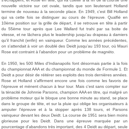
s'échappent, et Rose en tête, qui va cueillir à la fin de la course une
nouvelle victoire sur cet ovale, tandis que son lieutenant Holland
termine de nouveau à la seconde place. En 1949, c'est Bill Holland
qui va cette fois se distinguer au cours de l'épreuve. Qualfié en
10ème position sur la grille de départ, il se retrouve en tête à partir
du 55ème tour après que Lee Wallard fut trahi par sa boite de
vitesse, et ne lâchera plus le leadership jusqu'au drapeau à damiers
qu'il franchit (enfin) en vainqueur. Comme les années précédentes,
on s'attendait à voir un doublé des Deidt jusqu'au 193 tour, où Mauri
Rose est contraint à l'abandon pour un problème de magnéto.
En 1950, les 500 Miles d'Indianapolis font désormais partie à la fois
du championnat AAA et du championnat du monde de Formule 1. Et
Deidt a pour désir de réitérer ses exploits des trois dernières années.
Rose et Holland s'affirment encore une fois comme les favoris de
l'épreuve et mènent chacun à leur tour. Mais c'est sans compter sur
la ténacité de Johnnie Parsons, champion AAA en titre, qui malgré un
problème moteur qui le bloque une bonne minute au stand, se place
dans le groupe de tête, et sur la pluie qui oblige les organisateurs à
amputer l'épreuve et à la stopper après 138 tours, et Parsons
vainqueur devant les deux Deidt. La course de 1951 sera bien moins
glorieuse pour les Deidt. Dans une épreuve marquée par un
pourcentage d'abandons très important, des 4 Deidt au départ, seule