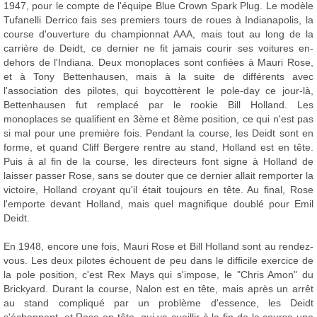
1947, pour le compte de l'équipe Blue Crown Spark Plug. Le modèle
Tufanelli Derrico fais ses premiers tours de roues à Indianapolis, la
course d'ouverture du championnat AAA, mais tout au long de la
carrière de Deidt, ce dernier ne fit jamais courir ses voitures en-
dehors de l'Indiana. Deux monoplaces sont confiées à Mauri Rose,
et à Tony Bettenhausen, mais à la suite de différents avec
l'association des pilotes, qui boycottèrent le pole-day ce jour-là,
Bettenhausen fut remplacé par le rookie Bill Holland. Les
monoplaces se qualifient en 3ème et 8ème position, ce qui n'est pas
si mal pour une première fois. Pendant la course, les Deidt sont en
forme, et quand Cliff Bergere rentre au stand, Holland est en tête.
Puis à al fin de la course, les directeurs font signe à Holland de
laisser passer Rose, sans se douter que ce dernier allait remporter la
victoire, Holland croyant qu'il était toujours en tête. Au final, Rose
l'emporte devant Holland, mais quel magnifique doublé pour Emil
Deidt.
En 1948, encore une fois, Mauri Rose et Bill Holland sont au rendez-
vous. Les deux pilotes échouent de peu dans le difficile exercice de
la pole position, c'est Rex Mays qui s'impose, le "Chris Amon" du
Brickyard. Durant la course, Nalon est en tête, mais après un arrêt
au stand compliqué par un problème d'essence, les Deidt