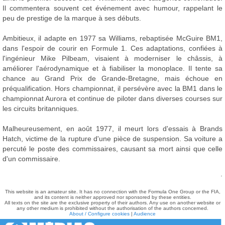
Il commentera souvent cet événement avec humour, rappelant le
peu de prestige de la marque à ses débuts.
Ambitieux, il adapte en 1977 sa Williams, rebaptisée McGuire BM1,
dans l'espoir de courir en Formule 1. Ces adaptations, confiées à
l'ingénieur Mike Pilbeam, visaient à moderniser le châssis, à
améliorer l'aérodynamique et à fiabiliser la monoplace. Il tente sa
chance au Grand Prix de Grande-Bretagne, mais échoue en
préqualification. Hors championnat, il persévère avec la BM1 dans le
championnat Aurora et continue de piloter dans diverses courses sur
les circuits britanniques.
Malheureusement, en août 1977, il meurt lors d'essais à Brands
Hatch, victime de la rupture d'une pièce de suspension. Sa voiture a
percuté le poste des commissaires, causant sa mort ainsi que celle
d'un commissaire.
.
This website is an amateur site. It has no connection with the Formula One Group or the FIA,
and its content is neither approved nor sponsored by these entities.
All texts on the site are the exclusive property of their authors. Any use on another website or
any other medium is prohibited without the authorisation of the authors concerned.
About / Configure cookies
|
Audience