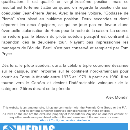
qualification. Il est qualifié en vingt-troisième position, mais ce
résultat est fortement atténué quand on regarde la position de son
coéquipier Jean-Pierre Jarier. Avec la même voiture, "Godasse de
Plomb" s'est hissé en huitième position. Deux secondes et demi
séparent les deux équipiers, ce qui ne joue pas en faveur d'une
éventuelle titularisation de Roos pour le reste de la saison. La course
ne redore pas le blason du pilote suédois puisqu'il est contraint à
l'abandon dès le deuxième tour. N'ayant pas impressionné les
managers de l'écurie, Bertil n'est pas conservé et remplacé par Tom
Pryce.
Dès lors, le pilote suédois, qui a la célèbre triple couronne dessinée
sur le casque, s'en retourne sur le continent nord-américain pour
courir en Formule Atlantic entre 1975 et 1979. A partir de 1980, il se
tourne vers le CanAm et devient l'indéracinable vainqueur de la
catégorie 2 litres durant cette période.
Alex Mondin
This website is an amateur site. It has no connection with the Formula One Group or the FIA,
and its content is neither approved nor sponsored by these entities.
All texts on the site are the exclusive property of their authors. Any use on another website or
any other medium is prohibited without the authorisation of the authors concerned.
About / Configure cookies
|
Audience