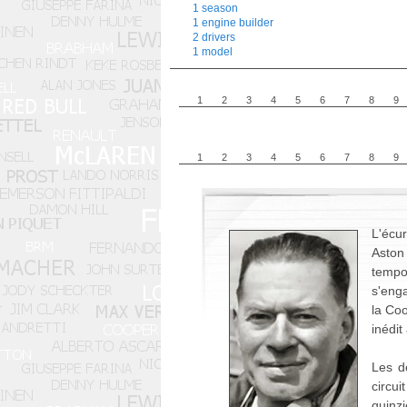
1 season
1 engine builder
2 drivers
1 model
1
2
3
4
5
6
7
8
9
1
2
3
4
5
6
7
8
9
L'écur
Aston
tempo
s'enga
la Coo
inédit
Les d
circu
quinz