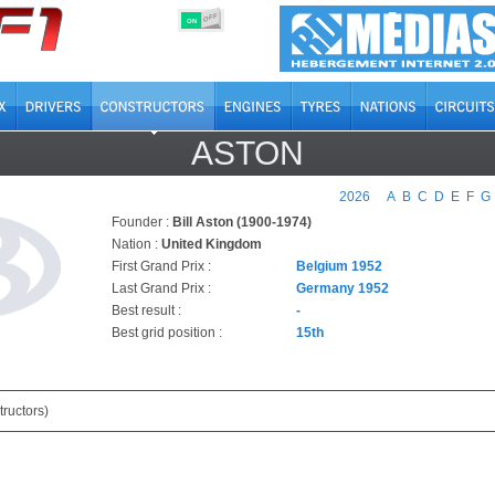
OFF
ON
ASTON
2026
A
B
C
D
E
F
G
Founder :
Bill Aston (1900-1974)
Nation :
United Kingdom
First Grand Prix :
Belgium 1952
Last Grand Prix :
Germany 1952
Best result :
-
Best grid position :
15th
ructors)