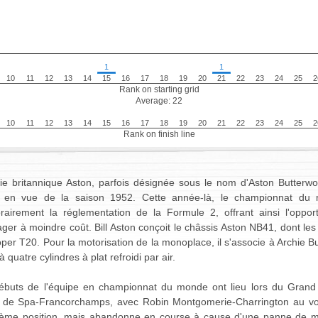
1
1
10
11
12
13
14
15
16
17
18
19
20
21
22
23
24
25
2
Rank on starting grid
Average: 22
10
11
12
13
14
15
16
17
18
19
20
21
22
23
24
25
2
Rank on finish line
ie britannique Aston, parfois désignée sous le nom d'Aston Butterwort
 en vue de la saison 1952. Cette année-là, le championnat d
rairement la réglementation de la Formule 2, offrant ainsi l'opport
ger à moindre coût. Bill Aston conçoit le châssis Aston NB41, dont les 
per T20. Pour la motorisation de la monoplace, il s'associe à Archie Bu
 à quatre cylindres à plat refroidi par air.
ébuts de l'équipe en championnat du monde ont lieu lors du Grand 
it de Spa-Francorchamps, avec Robin Montgomerie-Charrington au vola
ième position, mais abandonne en course à cause d'une panne de mot