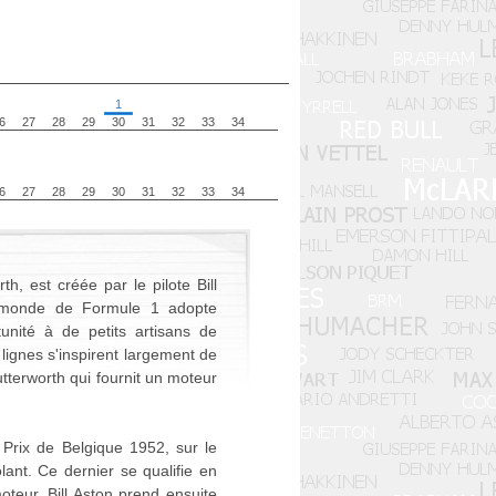
1
6
27
28
29
30
31
32
33
34
6
27
28
29
30
31
32
33
34
h, est créée par le pilote Bill
u monde de Formule 1 adopte
unité à de petits artisans de
lignes s'inspirent largement de
tterworth qui fournit un moteur
Prix de Belgique 1952, sur le
nt. Ce dernier se qualifie en
eur. Bill Aston prend ensuite