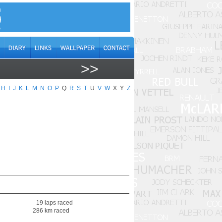
>>
H
I
J
K
L
M
N
O
P
Q
R
S
T
U
V
W
X
Y
Z
19 laps raced
286 km raced