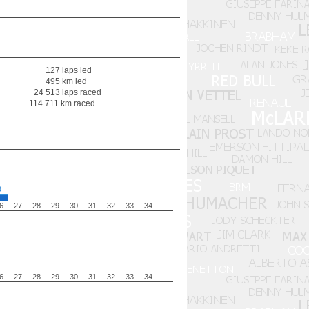
127 laps led
495 km led
24 513 laps raced
114 711 km raced
9
6
27
28
29
30
31
32
33
34
6
27
28
29
30
31
32
33
34