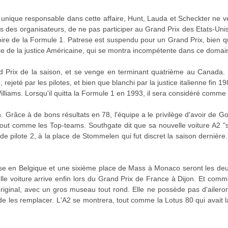
et unique responsable dans cette affaire, Hunt, Lauda et Scheckter ne veu
 des organisateurs, de ne pas participer au Grand Prix des Etats-Unis, 
toire de la Formule 1. Patrese est suspendu pour un Grand Prix, bien qu
aire de la justice Américaine, qui se montra incompétente dans ce domai
nd Prix de la saison, et se venge en terminant quatrième au Canada. M
rejeté par les pilotes, et bien que blanchi par la justice italienne fin 19
 Williams. Lorsqu'il quitta la Formule 1 en 1993, il sera considéré comm
 Grâce à de bons résultats en 78, l'équipe a le privilège d'avoir de Go
 tout comme les Top-teams. Southgate dit que sa nouvelle voiture A2 
de pilote 2, à la place de Stommelen qui fut discret la saison dernière
e en Belgique et une sixième place de Mass à Monaco seront les deux
lle voiture arrive enfin lors du Grand Prix de France à Dijon. Et comme
iginal, avec un gros museau tout rond. Elle ne possède pas d'aileron
 de les remplacer. L'A2 se montrera, tout comme la Lotus 80 qui avait