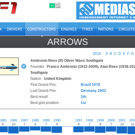
OFF
ON
ARROWS
2026
A
B
C
D
E
F
G
Ambrosio Rees (R) Oliver Wass Southgate
Founder :
Franco Ambrosio (1932-2009), Alan Rees (1938-202
Southgate
Nation :
United Kingdom
First Grand Prix :
Brazil 1978
Last Grand Prix :
Germany 2002
Best result :
2th
Best grid position :
1st
1985
1986
1987
1988
1989
1990
1997
1998
1999
2000
2001
200
8
10
7
5
7
9
8
7
9
7
10
11