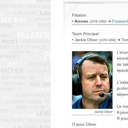
Filiation :
•
Arrows
➜
Footwor
(1978-1990)
Team Principal :
• Jackie Oliver
➜ Tom
(1978-1990)
L'écur
emmèn
de ta
épaul
L'ita
profo
dépens
Le nom
Jackie Oliver
A pou
R pou
O pour Oliver