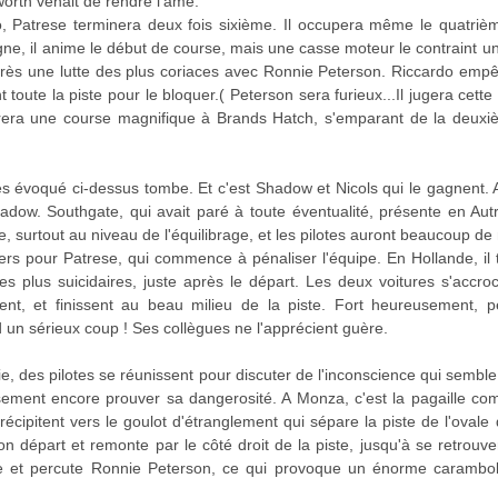
orth venait de rendre l'âme.
 Patrese terminera deux fois sixième. Il occupera même le quatrièm
e, il anime le début de course, mais une casse moteur le contraint un
rès une lutte des plus coriaces avec Ronnie Peterson. Riccardo emp
t toute la piste pour le bloquer.( Peterson sera furieux...Il jugera cette c
ivrera une course magnifique à Brands Hatch, s'emparant de la deuxiè
ès évoqué ci-dessus tombe. Et c'est Shadow et Nicols qui le gagnent. A
dow. Southgate, qui avait paré à toute éventualité, présente en Autri
, surtout au niveau de l'équilibrage, et les pilotes auront beaucoup de m
ers pour Patrese, qui commence à pénaliser l'équipe. En Hollande, il 
 plus suicidaires, juste après le départ. Les deux voitures s'accr
ent, et finissent au beau milieu de la piste. Fort heureusement, p
 un sérieux coup ! Ses collègues ne l'apprécient guère.
lie, des pilotes se réunissent pour discuter de l'inconscience qui semb
sement encore prouver sa dangerosité. A Monza, c'est la pagaille comp
récipitent vers le goulot d'étranglement qui sépare la piste de l'ovale
 bon départ et remonte par le côté droit de la piste, jusqu'à se retrouv
e et percute Ronnie Peterson, ce qui provoque un énorme carambo