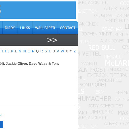
>>
H
I
J
K
L
M
N
O
P
Q
R
S
T
U
V
W
X
Y
Z
4), Jackie Oliver, Dave Wass & Tony
2