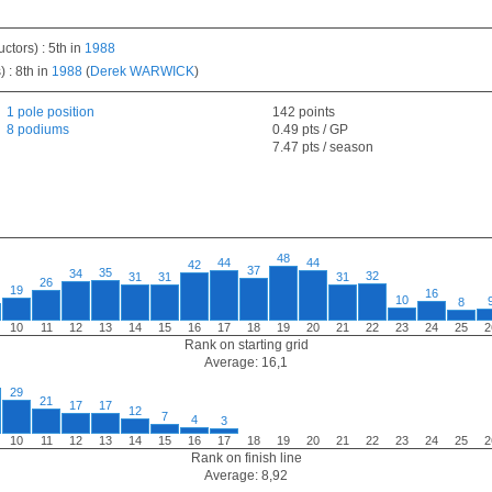
tors) : 5th in
1988
 : 8th in
1988
(
Derek WARWICK
)
1 pole position
142 points
8 podiums
0.49 pts / GP
7.47 pts / season
48
44
44
42
37
35
34
32
31
31
31
26
19
16
10
8
10
11
12
13
14
15
16
17
18
19
20
21
22
23
24
25
2
Rank on starting grid
Average: 16,1
29
21
17
17
12
7
4
3
10
11
12
13
14
15
16
17
18
19
20
21
22
23
24
25
2
Rank on finish line
Average: 8,92