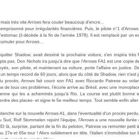
mais très vite Arrows fera couler beaucoup d'encre...
emprisonné pour irrégularités financières. Puis, le pilote n°1 d'Arrow
à l'estomac (il décède à la fin de l'année 1978). Il est remplacé par un
ccumuler pour Arrows...
uitter Shadow, avait dessiné la prochaine voiture, s'en inspira très 
a pas. Don Nichols ira jusqu'à dire que l'Arrows FA1 est une copie d
oyés, son pilote, et maintenant sa voiture, porte l'affaire en justice. 
 un temps record de 60 jours, alors que du côté de Shadow, rien n'est p
 procès, Arrows fait courir son FA1 avec Riccardo Patrese au volant.
e de tous ces problèmes, l'écurie arrive au Brésil, avec une monoplace
enne qui les a acheminés jusqu'à Rio. La course est plutôt bonne e
perdre des places- et signe le 5e meilleur temps. Tout semble enfin alle
anche sur la nouvelle Arrows A1, dans l'éventualité d'un procès perdu
u Sud, Rolf Stommelen rejoint l'équipe, l'Arrows a une nouvelle livrée 
t là, surprise, partant de la fin du peloton, Patrese va remonter petit à 
au 27e et 65e tour ! Alors solidement en tête, l'italien s'immobilise sur 