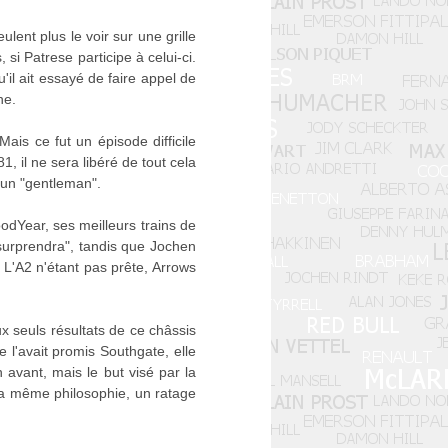
lent plus le voir sur une grille
si Patrese participe à celui-ci.
'il ait essayé de faire appel de
ne.
ais ce fut un épisode difficile
81, il ne sera libéré de tout cela
e un "gentleman".
odYear, ses meilleurs trains de
"surprendra", tandis que Jochen
. L'A2 n'étant pas prête, Arrows
 seuls résultats de ce châssis
 l'avait promis Southgate, elle
 avant, mais le but visé par la
 la même philosophie, un ratage