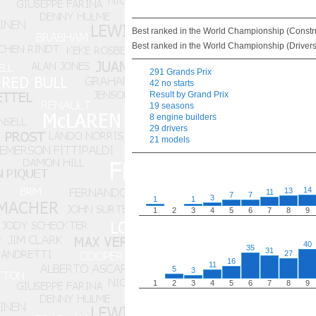
Best ranked in the World Championship (Construc
Best ranked in the World Championship (Drivers)
291 Grands Prix
42 no starts
Result by Grand Prix
19 seasons
8 engine builders
29 drivers
21 models
14
13
11
7
7
3
1
1
1
2
3
4
5
6
7
8
9
40
35
31
27
16
11
5
3
1
2
3
4
5
6
7
8
9