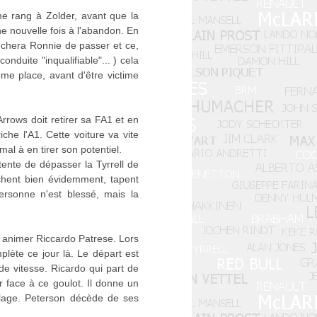
e rang à Zolder, avant que la
e nouvelle fois à l'abandon. En
êchera Ronnie de passer et ce,
onduite "inqualifiable"... ) cela
me place, avant d'être victime
rrows doit retirer sa FA1 et en
che l'A1. Cette voiture va vite
al à en tirer son potentiel.
tente de dépasser la Tyrrell de
ochent bien évidemment, tapent
ersonne n'est blessé, mais la
le animer Riccardo Patrese. Lors
lète ce jour là. Le départ est
 de vitesse. Ricardo qui part de
er face à ce goulot. Il donne un
lage. Peterson décède de ses