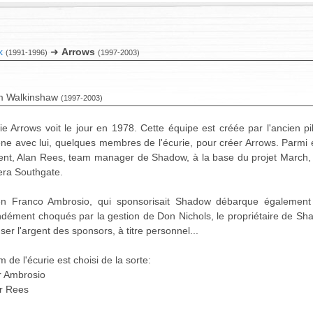
k
➜
Arrows
(1991-1996)
(1997-2003)
 Walkinshaw
(1997-2003)
ie Arrows voit le jour en 1978. Cette équipe est créée par l'ancien pi
e avec lui, quelques membres de l'écurie, pour créer Arrows. Parmi 
lent, Alan Rees, team manager de Shadow, à la base du projet March,
era Southgate.
lien Franco Ambrosio, qui sponsorisait Shadow débarque également
ndément choqués par la gestion de Don Nichols, le propriétaire de Sha
er l'argent des sponsors, à titre personnel...
 de l'écurie est choisi de la sorte:
r Ambrosio
r Rees