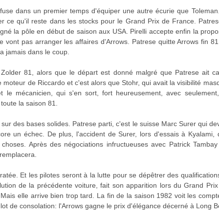
i refuse dans un premier temps d'équiper une autre écurie que Tolema
r ce qu'il reste dans les stocks pour le Grand Prix de France. Patre
igné la pôle en début de saison aux USA. Pirelli accepte enfin la prop
e vont pas arranger les affaires d'Arrows. Patrese quitte Arrows fin 
ra jamais dans le coup.
Zolder 81, alors que le départ est donné malgré que Patrese ait cal
 moteur de Riccardo et c'est alors que Stohr, qui avait la visibilité ma
 et le mécanicien, qui s'en sort, fort heureusement, avec seulement
toute la saison 81.
 sur des bases solides. Patrese parti, c'est le suisse Marc Surer qui devi
ncore un échec. De plus, l'accident de Surer, lors d'essais à Kyalami,
 choses. Après des négociations infructueuses avec Patrick Tambay p
 remplacera.
ée. Et les pilotes seront à la lutte pour se dépêtrer des qualificatio
ution de la précédente voiture, fait son apparition lors du Grand Prix
Mais elle arrive bien trop tard. La fin de la saison 1982 voit les comp
 lot de consolation: l'Arrows gagne le prix d'élégance décerné à Long