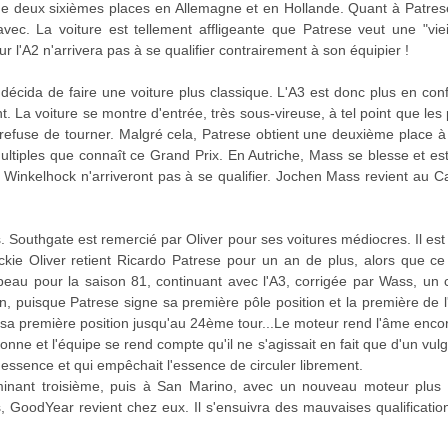
 deux sixièmes places en Allemagne et en Hollande. Quant à Patrese 
ec. La voiture est tellement affligeante que Patrese veut une "vie
l'A2 n'arrivera pas à se qualifier contrairement à son équipier !
 décida de faire une voiture plus classique. L'A3 est donc plus en co
t. La voiture se montre d'entrée, très sous-vireuse, à tel point que le
e refuse de tourner. Malgré cela, Patrese obtient une deuxième place 
tiples que connaît ce Grand Prix. En Autriche, Mass se blesse et est 
Winkelhock n'arriveront pas à se qualifier. Jochen Mass revient au Cana
 Southgate est remercié par Oliver pour ses voitures médiocres. Il es
e Oliver retient Ricardo Patrese pour un an de plus, alors que ce de
eau pour la saison 81, continuant avec l'A3, corrigée par Wass, un 
n, puisque Patrese signe sa première pôle position et la première de 
a première position jusqu'au 24ème tour...Le moteur rend l'âme encore 
onne et l'équipe se rend compte qu'il ne s'agissait en fait que d'un vul
e à essence et qui empêchait l'essence de circuler librement.
rminant troisième, puis à San Marino, avec un nouveau moteur plus p
GoodYear revient chez eux. Il s'ensuivra des mauvaises qualificatio