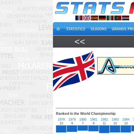
<<
Ranked in the World Championship
1978
1979
1980
1981
1982
1983
1984
10
9
7
8
11
10
10